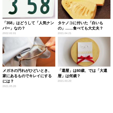
「358」はどうして「人気ナン
タケノコに付いた「白いも
バー」なの？
の」……食べても大丈夫？
2022.02.01
2021.04.21
メガネの汚れがひどいとき、
「還暦」は60歳、では「大還
家にあるものでキレイにする
暦」は何歳？
には？
2021.03.20
2021.05.20