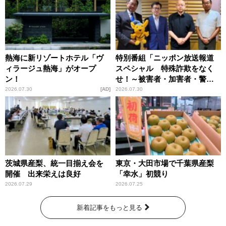
熱海に新リゾートホテル「ヴ
特別番組「ニッポン放送報道
ィラージュ熱海」がオープ
スペシャル 特殊詐欺をなく
ン！
せ！～被害者・加害者・警視
庁が語るトクリュウの実態
2026.07.30
AD
2026.07.30
～」放送
茨城県産梨、統一目揃え会を
東京・大田市場で千葉県産梨
開催 出来栄えは良好
「幸水」初競り
2026.07.29
2026.07.25
新着記事をもっと見る