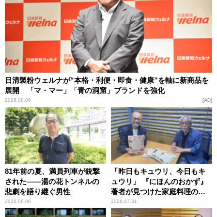
日清製粉ウェルナが“本格・利便・即食・健康”を軸に新商品を
展開 「マ・マー」「青の洞窟」ブランドを強化
2026.08.06
AD
81年前の夏、満員列車が銃撃
「昨日もキュウリ、今日もキ
された――湯の花トンネルの
ュウリ」 『にほんのおかず』
悲劇を語り継ぐ男性
著者が見つけた家庭料理の知
恵
2026.08.06
2026.07.31