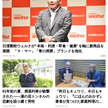
日清製粉ウェルナが“本格・利便・即食・健康”を軸に新商品を
展開 「マ・マー」「青の洞窟」ブランドを強化
2026.08.06
AD
81年前の夏、満員列車が銃撃
「昨日もキュウリ、今日もキ
された――湯の花トンネルの
ュウリ」 『にほんのおかず』
悲劇を語り継ぐ男性
著者が見つけた家庭料理の知
恵
2026.08.06
2026.07.31