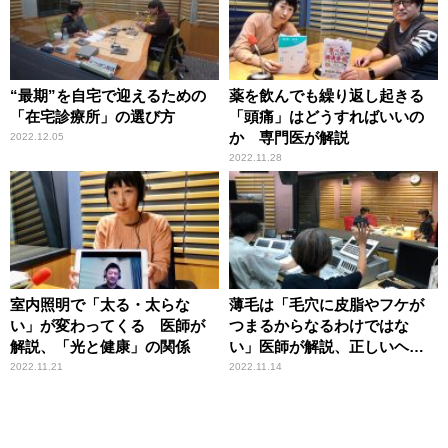
“最期”を自宅で迎えるための
薬を飲んでも繰り返し起きる
「在宅診療所」の選び方
「頭痛」はどうすればいいの
か 専門医が解説
2022.12.05
2022.11.28
室内照明で「太る・太らな
薄毛は「毛穴に皮脂やフケが
い」が変わってくる 医師が
つまるからなるわけではな
解説、「光と健康」の関係
い」医師が解説、正しいヘア
ケア
2022.11.21
2022.11.14