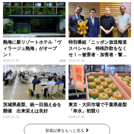
熱海に新リゾートホテル「ヴ
特別番組「ニッポン放送報道
ィラージュ熱海」がオープ
スペシャル 特殊詐欺をなく
ン！
せ！～被害者・加害者・警視
庁が語るトクリュウの実態
2026.07.30
AD
2026.07.30
～」放送
茨城県産梨、統一目揃え会を
東京・大田市場で千葉県産梨
開催 出来栄えは良好
「幸水」初競り
2026.07.29
2026.07.25
新着記事をもっと見る