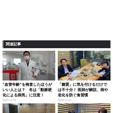
関連記事
“血管年齢”を検査したほうが
「糖質」に気を付けるだけで
いい人とは？ 冬は「動脈硬
は不十分！ 医師が解説、病や
化による病気」に注意！
老化を防ぐ食習慣
2022.12.19
2022.12.12