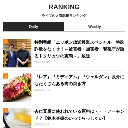
RANKING
ライフの人気記事ランキング
Daily
Weekly
特別番組「ニッポン放送報道スペシャル 特殊
詐欺をなくせ！～被害者・加害者・警視庁が語
るトクリュウの実態～」放送
2026.07.30
『レア』『ミディアム』『ウェルダン』以外に
もたくさんある肉の焼き方
2018.09.19
杏仁豆腐に使われている原料は・・・アーモン
ド？【鈴木杏樹のいってらっしゃい】
2016.06.15