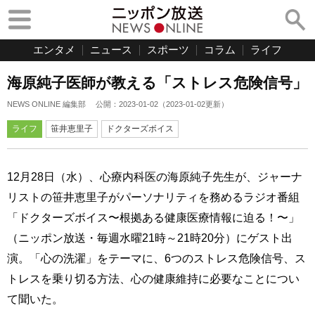
エンタメ
ニュース
スポーツ
コラム
ライフ
海原純子医師が教える「ストレス危険信号」
NEWS ONLINE 編集部
公開：
2023-01-02
（
2023-01-02
更新）
ライフ
笹井恵里子
ドクターズボイス
12月28日（水）、心療内科医の海原純子先生が、ジャーナ
リストの笹井恵里子がパーソナリティを務めるラジオ番組
「ドクターズボイス〜根拠ある健康医療情報に迫る！〜」
（ニッポン放送・毎週水曜21時～21時20分）にゲスト出
演。「心の洗濯」をテーマに、6つのストレス危険信号、ス
トレスを乗り切る方法、心の健康維持に必要なことについ
て聞いた。