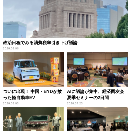
政治日程でみる消費税率引き下げ議論
2026.08.06
ついに出現！ 中国・BYDが放
AIに議論が集中、経済同友会
った軽自動車EV
夏季セミナーの2日間
2026.08.03
2026.07.23