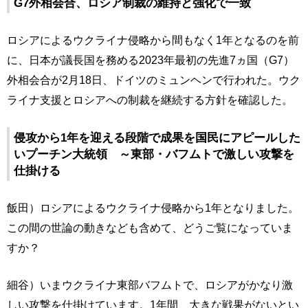
G7外相会合、ロシア制裁の維持と強化で一致
ロシアによるウクライナ侵略から間もなく1年となるのを前
に、日本が議長国を務める2023年最初の先進7ヵ国（G7）
外相会合が2月18日、ドイツのミュンヘンで行われた。ウク
ライナ支援とロシアへの制裁を継続する方針を確認した。
侵攻から1年を迎える段階で成果を国民にアピールした
いプーチン大統領 ～東部・バフムトで激しい攻撃を
仕掛ける
飯田）ロシアによるウクライナ侵略から1年となりました。
この間の世論の動きなども含めて、どうご覧になっていま
すか？
細谷）いまウクライナ東部バフムトで、ロシアがかなり激
しい攻撃を仕掛けています。1年間、大きな戦果がないとい