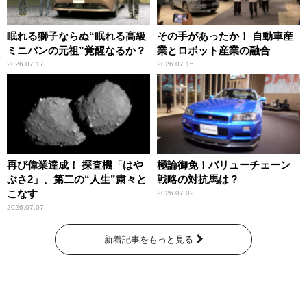
眠れる獅子ならぬ“眠れる高級
その手があったか！ 自動車産
ミニバンの元祖”覚醒なるか？
業とロボット産業の融合
2026.07.17
2026.07.15
再び偉業達成！ 探査機「はや
極論御免！バリューチェーン
ぶさ2」、第二の“人生”粛々と
戦略の対抗馬は？
こなす
2026.07.02
2026.07.07
新着記事をもっと見る