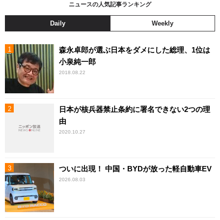
ニュースの人気記事ランキング
Daily
Weekly
森永卓郎が選ぶ日本をダメにした総理、1位は
小泉純一郎
2018.08.22
日本が核兵器禁止条約に署名できない2つの理
由
2020.10.27
ついに出現！ 中国・BYDが放った軽自動車EV
2026.08.03