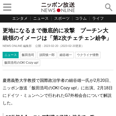
エンタメ
ニュース
スポーツ
コラム
ライフ
更地になるまで徹底的に攻撃 プーチン大
統領のイメージは「第2次チェチェン紛争」
NEWS ONLINE 編集部
公開：
2023-02-20
（
2023-02-20
更新）
ニュース
飯田浩司
須田慎一郎
細谷雄一
ウクライナ情勢
飯田浩司のOK! Cozy up!
慶應義塾大学教授で国際政治学者の細谷雄一氏が2月20日、
ニッポン放送「飯田浩司のOK! Cozy up!」に出演。2月18日
にドイツ・ミュンヘンで行われたG7外相会合について解説
した。