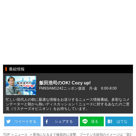
番組情報
飯田浩司のOK! Cozy up!
FM93/AM1242ニッポン放送 月-金 6:00-8:00
忙しい現代人の朝に最適な情報をお送りするニュース情報番組。多彩なコメ
ンテーターと朝から熱いディスカッション！ニュースに対するあなたのご意
見（リスナーズオピニオン）をお待ちしています。
ツイートする
シェアする
送る
はてな
TOP
ニュース
更地になるまで徹底的に攻撃 プーチン大統領のイメージは「第2