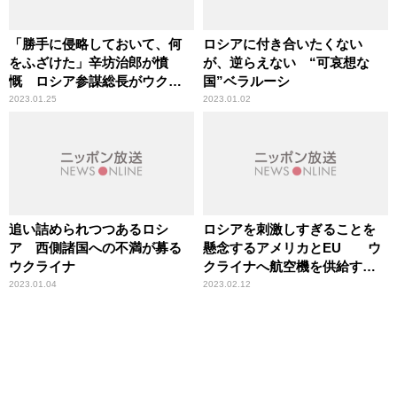
「勝手に侵略しておいて、何
ロシアに付き合いたくない
をふざけた」辛坊治郎が憤
が、逆らえない “可哀想な
慨 ロシア参謀総長がウクラ
国”ベラルーシ
イナ侵攻を「第二次大戦以来
2023.01.25
2023.01.02
の危機」と表現
追い詰められつつあるロシ
ロシアを刺激しすぎることを
ア 西側諸国への不満が募る
懸念するアメリカとEU ウ
ウクライナ
クライナへ航空機を供給する
か否かの「本格的な議論」は
2023.01.04
2023.02.12
これから