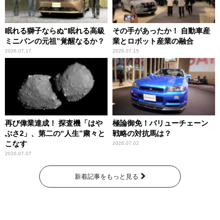
眠れる獅子ならぬ“眠れる高級
その手があったか！ 自動車産
ミニバンの元祖”覚醒なるか？
業とロボット産業の融合
2026.07.17
2026.07.15
再び偉業達成！ 探査機「はや
極論御免！バリューチェーン
ぶさ2」、第二の“人生”粛々と
戦略の対抗馬は？
こなす
2026.07.02
2026.07.07
新着記事をもっと見る