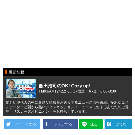
番組情報
飯田浩司のOK! Cozy up!
FM93/AM1242ニッポン放送 月-金 6:00-8:00
忙しい現代人の朝に最適な情報をお送りするニュース情報番組。多彩なコメ
ンテーターと朝から熱いディスカッション！ニュースに対するあなたのご意
見（リスナーズオピニオン）をお待ちしています。
ツイートする
シェアする
送る
はてな