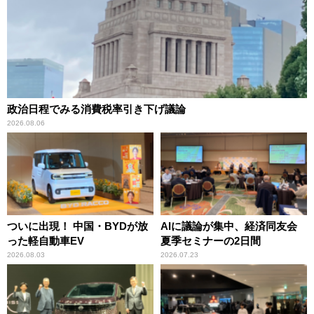
政治日程でみる消費税率引き下げ議論
2026.08.06
ついに出現！ 中国・BYDが放
AIに議論が集中、経済同友会
った軽自動車EV
夏季セミナーの2日間
2026.08.03
2026.07.23