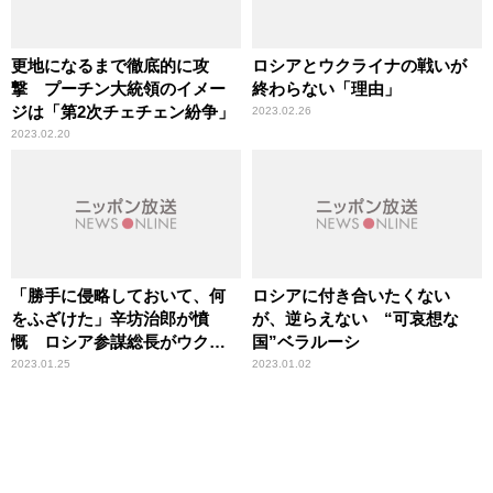
更地になるまで徹底的に攻
ロシアとウクライナの戦いが
撃 プーチン大統領のイメー
終わらない「理由」
ジは「第2次チェチェン紛争」
2023.02.26
2023.02.20
「勝手に侵略しておいて、何
ロシアに付き合いたくない
をふざけた」辛坊治郎が憤
が、逆らえない “可哀想な
慨 ロシア参謀総長がウクラ
国”ベラルーシ
イナ侵攻を「第二次大戦以来
2023.01.25
2023.01.02
の危機」と表現