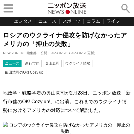
エンタメ
ニュース
スポーツ
コラム
ライフ
ロシアのウクライナ侵攻を防げなかったア
メリカの「抑止の失敗」
NEWS ONLINE 編集部
公開：
2023-02-28
（
2023-02-28
更新）
ニュース
新行市佳
奥山真司
ウクライナ情勢
飯田浩司のOK! Cozy up!
地政学・戦略学者の奥山真司が2月28日、ニッポン放送「新
行市佳のOK! Cozy up!」に出演。これまでのウクライナ情
勢におけるアメリカの対応について解説した。