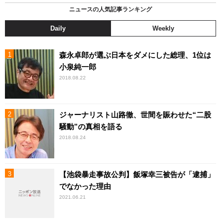
ニュースの人気記事ランキング
Daily
Weekly
森永卓郎が選ぶ日本をダメにした総理、1位は
小泉純一郎
2018.08.22
ジャーナリスト山路徹、世間を賑わせた“二股
騒動”の真相を語る
2018.08.24
【池袋暴走事故公判】飯塚幸三被告が「逮捕」
でなかった理由
2021.06.21