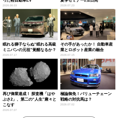
った軽自動車EV
夏季セミナーの2日間
2026.08.03
2026.07.23
眠れる獅子ならぬ“眠れる高級
その手があったか！ 自動車産
ミニバンの元祖”覚醒なるか？
業とロボット産業の融合
2026.07.17
2026.07.15
再び偉業達成！ 探査機「はや
極論御免！バリューチェーン
ぶさ2」、第二の“人生”粛々と
戦略の対抗馬は？
こなす
2026.07.02
2026.07.07