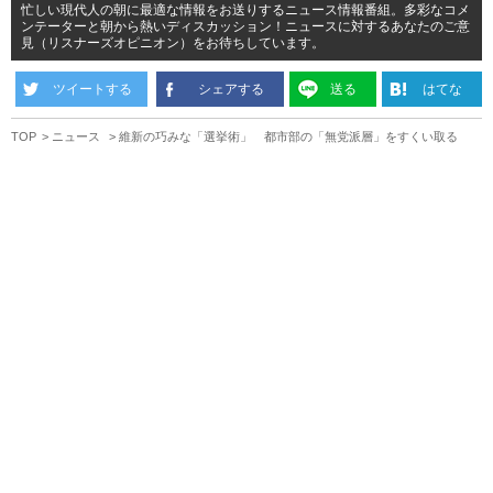
忙しい現代人の朝に最適な情報をお送りするニュース情報番組。多彩なコメ
ンテーターと朝から熱いディスカッション！ニュースに対するあなたのご意
見（リスナーズオピニオン）をお待ちしています。
ツイートする
シェアする
送る
はてな
TOP
ニュース
維新の巧みな「選挙術」 都市部の「無党派層」をすくい取る