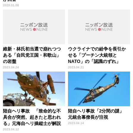
2020.01.08
維新・林氏初当選で崩れつつ
ウクライナでの紛争を長引か
ある「自民党王国・和歌山」
せる「プーチン大統領と
の岩盤
NATO」の「認識のずれ」
2023.04.24
2023.04.21
陸自ヘリ事故 「致命的な不
陸自ヘリ事故「2分間の謎」
具合が突然、起きたと思われ
元統合幕僚長が注視
る」元海自ヘリ操縦士が解説
2023.04.14
2023.04.12