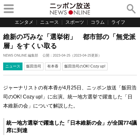
エンタメ
ニュース
スポーツ
コラム
ライフ
維新の巧みな「選挙術」 都市部の「無党派
層」をすくい取る
NEWS ONLINE 編集部
公開：
2023-04-25
（
2023-04-25
更新）
ニュース
飯田浩司
有本香
飯田浩司のOK! Cozy up!
ジャーナリストの有本香が4月25日、ニッポン放送「飯田浩
司のOK! Cozy up!」に出演。統一地方選挙で躍進した「日
本維新の会」について解説した。
統一地方選挙で躍進した「日本維新の会」が全国774議
席に到達