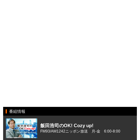
番組情報
飯田浩司のOK! Cozy up!
FM93/AM1242ニッポン放送 月-金 6:00-8:00