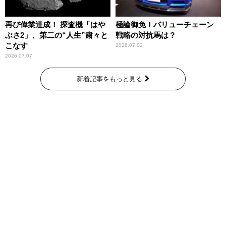
再び偉業達成！ 探査機「はや
極論御免！バリューチェーン
ぶさ2」、第二の“人生”粛々と
戦略の対抗馬は？
こなす
2026.07.02
2026.07.07
新着記事をもっと見る