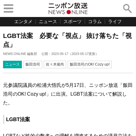
エンタメ
ニュース
スポーツ
コラム
ライフ
LGBT法案 必要な「視点」 抜け落ちた「視
点」
NEWS ONLINE 編集部
公開：
2023-05-17
（
2023-05-17
更新）
ニュース
飯田浩司
佐々木俊尚
飯田浩司のOK! Cozy up!
元参議院議員の松浦大悟氏が5月17日、ニッポン放送「飯田
浩司のOK! Cozy up!」に出演。LGBT法案について解説し
た。
LGBT法案
LGBTなど性的少数者への理解を増進するための議員立法を