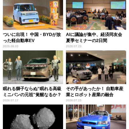
ついに出現！ 中国・BYDが放
AIに議論が集中、経済同友会
った軽自動車EV
夏季セミナーの2日間
2026.08.03
2026.07.23
眠れる獅子ならぬ“眠れる高級
その手があったか！ 自動車産
ミニバンの元祖”覚醒なるか？
業とロボット産業の融合
2026.07.17
2026.07.15