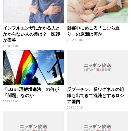
インフルエンザにかかる人と
就寝中に起こる「こむら返
かからない人の差は？ 医師
り」の原因は何か
が回答
2022.12.06
2020.01.08
「LGBT理解増進法」の何が
反プーチン、反ワグネルの組
「問題」なのか
織も出てきて混沌とするロシ
ア国内
2023.03.03
2023.05.15