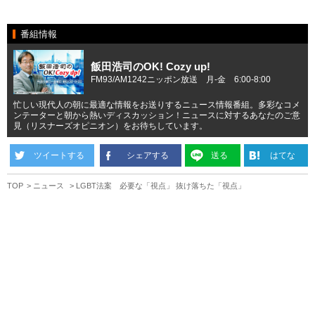
番組情報
飯田浩司のOK! Cozy up!
FM93/AM1242ニッポン放送 月-金 6:00-8:00
忙しい現代人の朝に最適な情報をお送りするニュース情報番組。多彩なコメ
ンテーターと朝から熱いディスカッション！ニュースに対するあなたのご意
見（リスナーズオピニオン）をお待ちしています。
ツイートする
シェアする
送る
はてな
TOP
ニュース
LGBT法案 必要な「視点」 抜け落ちた「視点」