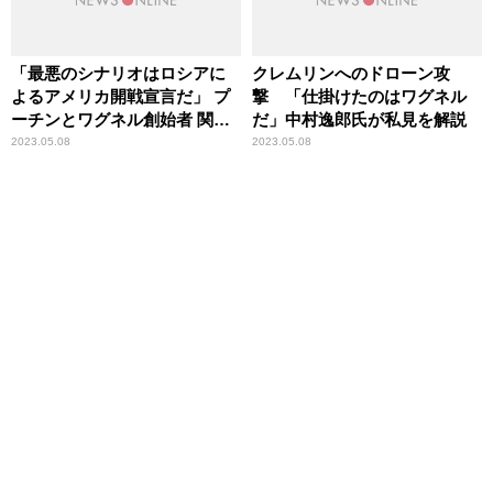
「最悪のシナリオはロシアに
クレムリンへのドローン攻
よるアメリカ開戦宣言だ」 プ
撃 「仕掛けたのはワグネル
ーチンとワグネル創始者 関係
だ」中村逸郎氏が私見を解説
悪化の「行く末」を中村逸郎
2023.05.08
2023.05.08
氏が解説