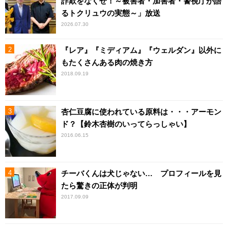
詐欺をなくせ！～被害者・加害者・警視庁が語
るトクリュウの実態～」放送
2026.07.30
『レア』『ミディアム』『ウェルダン』以外に
もたくさんある肉の焼き方
2018.09.19
杏仁豆腐に使われている原料は・・・アーモン
ド？【鈴木杏樹のいってらっしゃい】
2016.06.15
チーバくんは犬じゃない… プロフィールを見
たら驚きの正体が判明
2017.09.09