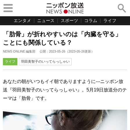
エンタメ
ニュース
スポーツ
コラム
ライフ
「肋骨」が折れやすいのは「内臓を守る」
ことにも関係している？
NEWS ONLINE 編集部
公開：
2023-05-26
（
2023-05-26
更新）
ライフ
羽田美智子のいってらっしゃい
あなたの朝がいつもイイ朝でありますように---ニッポン放
送『羽田美智子のいってらっしゃい』。5月19日放送分のテ
ーマは「肋骨」です。