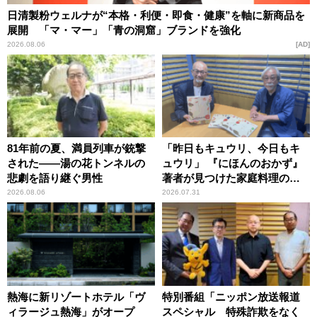
日清製粉ウェルナが“本格・利便・即食・健康”を軸に新商品を
展開 「マ・マー」「青の洞窟」ブランドを強化
2026.08.06
AD
81年前の夏、満員列車が銃撃
「昨日もキュウリ、今日もキ
された――湯の花トンネルの
ュウリ」 『にほんのおかず』
悲劇を語り継ぐ男性
著者が見つけた家庭料理の知
恵
2026.08.06
2026.07.31
熱海に新リゾートホテル「ヴ
特別番組「ニッポン放送報道
ィラージュ熱海」がオープ
スペシャル 特殊詐欺をなく