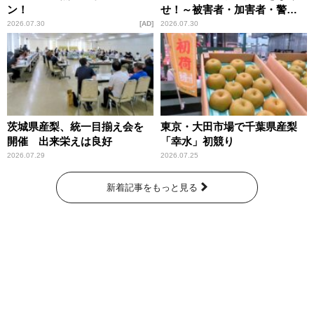
ン！
せ！～被害者・加害者・警視
庁が語るトクリュウの実態
2026.07.30
AD
2026.07.30
～」放送
茨城県産梨、統一目揃え会を
東京・大田市場で千葉県産梨
開催 出来栄えは良好
「幸水」初競り
2026.07.29
2026.07.25
新着記事をもっと見る