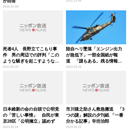
が回答
2022.12.06
2020.01.08
死者4人 長野立てこもり事
陸自ヘリ墜落「エンジン出力
件 男の周辺での評判「この
が急低下」一部全国紙が報
ような騒ぎを起こすような人
道 「謎もある。残る情報は
間ではない」
いつ公表か」辛坊治郎が注視
2023.05.26
2023.05.24
日本維新の会の台頭で公明党
市川猿之助さん救急搬送 「3
の「苦しい事情」 自民が東
つの謎」解説の夕刊紙 「一番
京28区「公明擁立」認めず
分かる記事」辛坊治郎
2023.05.24
2023.05.22