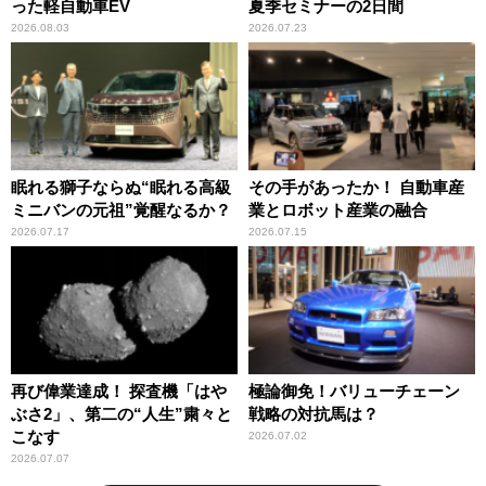
った軽自動車EV
夏季セミナーの2日間
2026.08.03
2026.07.23
眠れる獅子ならぬ“眠れる高級
その手があったか！ 自動車産
ミニバンの元祖”覚醒なるか？
業とロボット産業の融合
2026.07.17
2026.07.15
再び偉業達成！ 探査機「はや
極論御免！バリューチェーン
ぶさ2」、第二の“人生”粛々と
戦略の対抗馬は？
こなす
2026.07.02
2026.07.07