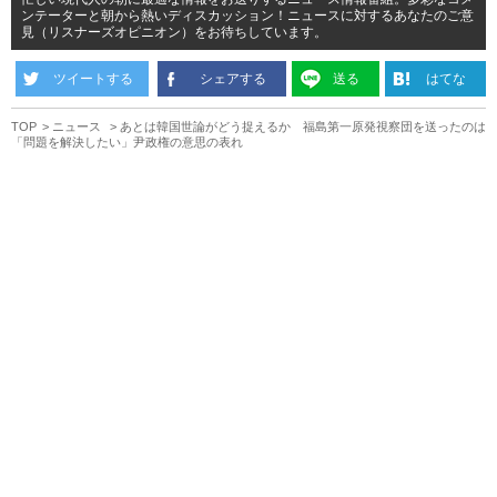
ンテーターと朝から熱いディスカッション！ニュースに対するあなたのご意
見（リスナーズオピニオン）をお待ちしています。
ツイートする
シェアする
送る
はてな
TOP
ニュース
あとは韓国世論がどう捉えるか 福島第一原発視察団を送ったのは
「問題を解決したい」尹政権の意思の表れ