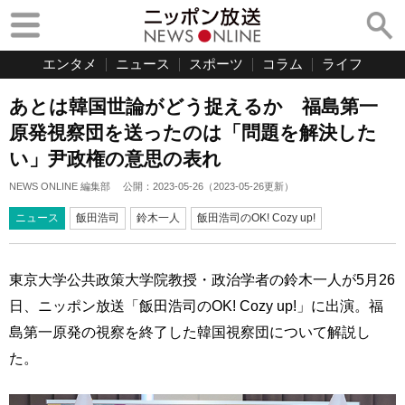
エンタメ
ニュース
スポーツ
コラム
ライフ
あとは韓国世論がどう捉えるか 福島第一
原発視察団を送ったのは「問題を解決した
い」尹政権の意思の表れ
NEWS ONLINE 編集部
公開：
2023-05-26
（
2023-05-26
更新）
ニュース
飯田浩司
鈴木一人
飯田浩司のOK! Cozy up!
東京大学公共政策大学院教授・政治学者の鈴木一人が5月26
日、ニッポン放送「飯田浩司のOK! Cozy up!」に出演。福
島第一原発の視察を終了した韓国視察団について解説し
た。