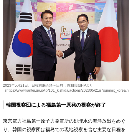
2023年5月21日、日韓首脳会談～出典：首相官邸HPより
（https://www.kantei.go.jp/jp/101_kishida/actions/202305/21g7summit_korea.ht
韓国視察団による福島第一原発の視察が終了
東京電力福島第一原子力発電所の処理水の海洋放出をめぐ
り、韓国の視察団は福島での現地視察を含む主要な日程を