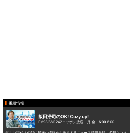
番組情報
飯田浩司のOK! Cozy up!
FM93/AM1242ニッポン放送 月-金 6:00-8:00
忙しい現代人の朝に最適な情報をお送りするニュース情報番組。多彩なコメ