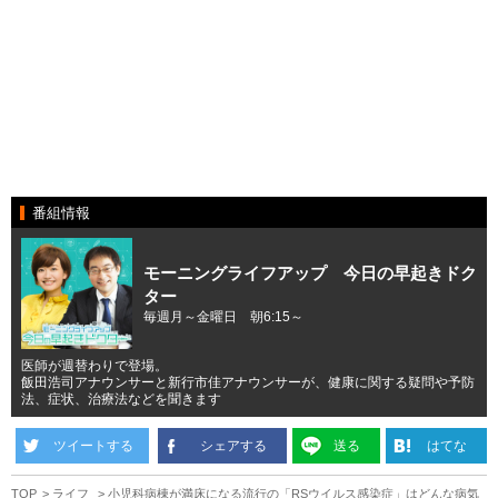
番組情報
モーニングライフアップ 今日の早起きドク
ター
毎週月～金曜日 朝6:15～
医師が週替わりで登場。
飯田浩司アナウンサーと新行市佳アナウンサーが、健康に関する疑問や予防
法、症状、治療法などを聞きます
ツイートする
シェアする
送る
はてな
TOP
ライフ
小児科病棟が満床になる流行の「RSウイルス感染症」はどんな病気