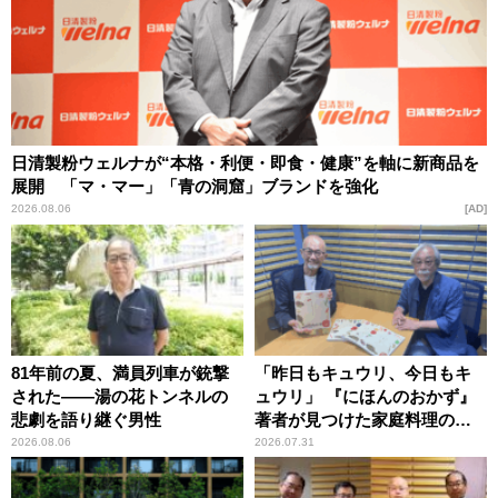
日清製粉ウェルナが“本格・利便・即食・健康”を軸に新商品を
展開 「マ・マー」「青の洞窟」ブランドを強化
2026.08.06
AD
81年前の夏、満員列車が銃撃
「昨日もキュウリ、今日もキ
された――湯の花トンネルの
ュウリ」 『にほんのおかず』
悲劇を語り継ぐ男性
著者が見つけた家庭料理の知
恵
2026.08.06
2026.07.31