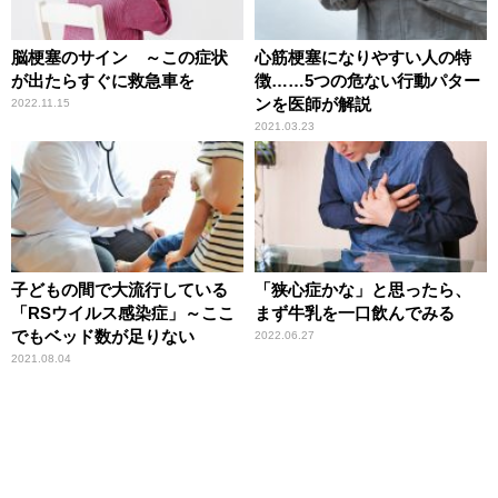
脳梗塞のサイン ～この症状
心筋梗塞になりやすい人の特
が出たらすぐに救急車を
徴……5つの危ない行動パター
ンを医師が解説
2022.11.15
2021.03.23
子どもの間で大流行している
「狭心症かな」と思ったら、
「RSウイルス感染症」～ここ
まず牛乳を一口飲んでみる
でもベッド数が足りない
2022.06.27
2021.08.04