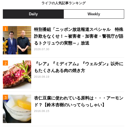
ライフの人気記事ランキング
Daily
Weekly
特別番組「ニッポン放送報道スペシャル 特殊
詐欺をなくせ！～被害者・加害者・警視庁が語
るトクリュウの実態～」放送
2026.07.30
『レア』『ミディアム』『ウェルダン』以外に
もたくさんある肉の焼き方
2018.09.19
杏仁豆腐に使われている原料は・・・アーモン
ド？【鈴木杏樹のいってらっしゃい】
2016.06.15