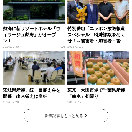
熱海に新リゾートホテル「ヴ
特別番組「ニッポン放送報道
ィラージュ熱海」がオープ
スペシャル 特殊詐欺をなく
ン！
せ！～被害者・加害者・警視
庁が語るトクリュウの実態
2026.07.30
AD
2026.07.30
～」放送
茨城県産梨、統一目揃え会を
東京・大田市場で千葉県産梨
開催 出来栄えは良好
「幸水」初競り
2026.07.29
2026.07.25
新着記事をもっと見る