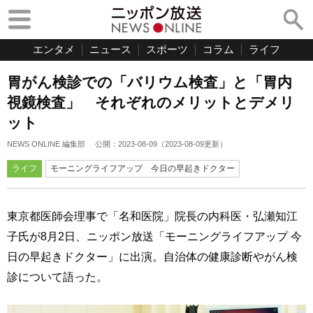
エンタメ
ニュース
スポーツ
コラム
ライフ
胃がん検診での「バリウム検査」と「胃内
視鏡検査」 それぞれのメリットとデメリ
ット
NEWS ONLINE 編集部
公開：
2023-08-09
（
2023-08-09
更新）
ライフ
モーニングライフアップ 今日の早起きドクター
東京都医師会理事で「名和医院」院長の内科医・弘瀬知江
子氏が8月2日、ニッポン放送「モーニングライフアップ 今
日の早起きドクター」に出演。自治体の健康診断やがん検
診について語った。