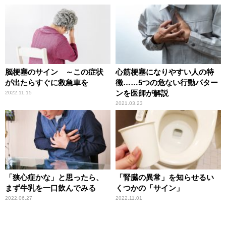
脳梗塞のサイン ～この症状
心筋梗塞になりやすい人の特
が出たらすぐに救急車を
徴……5つの危ない行動パター
ンを医師が解説
2022.11.15
2021.03.23
「狭心症かな」と思ったら、
「腎臓の異常」を知らせるい
まず牛乳を一口飲んでみる
くつかの「サイン」
2022.06.27
2022.11.01