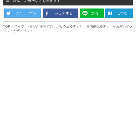
法、症状、治療法などを聞きます
ツイートする
シェアする
送る
はてな
TOP
ライフ
胃がん検診での「バリウム検査」と「胃内視鏡検査」 それぞれのメ
リットとデメリット