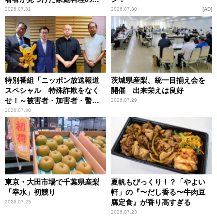
恵
2026.07.31
2026.07.30
AD
特別番組「ニッポン放送報道
茨城県産梨、統一目揃え会を
スペシャル 特殊詐欺をなく
開催 出来栄えは良好
せ！～被害者・加害者・警視
2026.07.29
庁が語るトクリュウの実態
2026.07.30
～」放送
東京・大田市場で千葉県産梨
夏帆もびっくり！？「やよい
「幸水」初競り
軒」の『〜だし香る〜牛肉豆
腐定食』が香り高すぎる
2026.07.25
2026.07.23