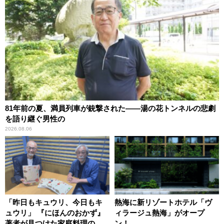
81年前の夏、満員列車が銃撃された――湯の花トンネルの悲劇
を語り継ぐ男性の
2026.08.06
「昨日もキュウリ、今日もキ
熱海に新リゾートホテル「ヴ
ュウリ」 『にほんのおかず』
ィラージュ熱海」がオープ
著者が見つけた家庭料理の知
ン！