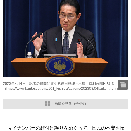
2023年8月4日、記者の質問に答える岸田総理～出典：首相官邸HPより
（https://www.kantei.go.jp/jp/101_kishida/actions/202308/04kaiken.html）
画像を見る（全4枚）
「マイナンバーの紐付け誤りをめぐって、国民の不安を招