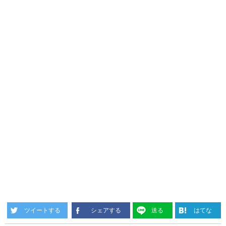
ツイートする
シェアする
送る
はてな