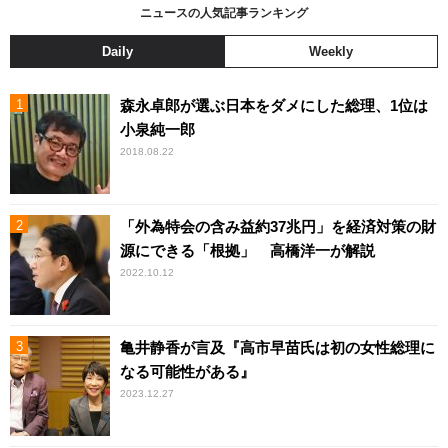
ニュースの人気記事ランキング
Daily
Weekly
森永卓郎が選ぶ日本をダメにした総理、1位は
小泉純一郎
2018.08.22
「外為特会の含み益約37兆円」を経済対策の財
源にできる「根拠」 高橋洋一が解説
2022.10.12
亀井静香が言及『高市早苗氏は初の女性総理に
なる可能性がある』
2023.12.27