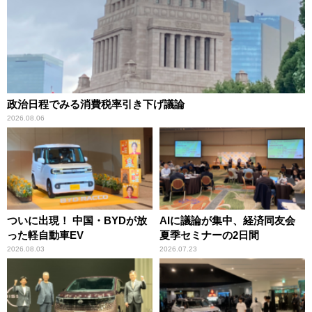
政治日程でみる消費税率引き下げ議論
2026.08.06
ついに出現！ 中国・BYDが放
AIに議論が集中、経済同友会
った軽自動車EV
夏季セミナーの2日間
2026.08.03
2026.07.23