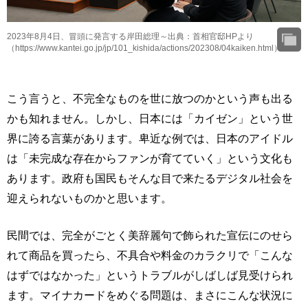
2023年8月4日、冒頭に発言する岸田総理～出典：首相官邸HPより
（https://www.kantei.go.jp/jp/101_kishida/actions/202308/04kaiken.html）
こう言うと、不完全なものを世に放つのかという声も出る
かも知れません。しかし、日本には「カイゼン」という世
界に誇る言葉があります。卑近な例では、日本のアイドル
は「未完成な存在からファンが育てていく」という文化も
あります。政府も国民もそんな目で来たるデジタル社会を
迎えられないものかと思います。
民間では、完全がごとく美辞麗句で飾られた宣伝にのせら
れて商品を買ったら、不具合や料金のカラクリで「こんな
はずではなかった」というトラブルがしばしば見受けられ
ます。マイナカードをめぐる問題は、まさにこんな状況に