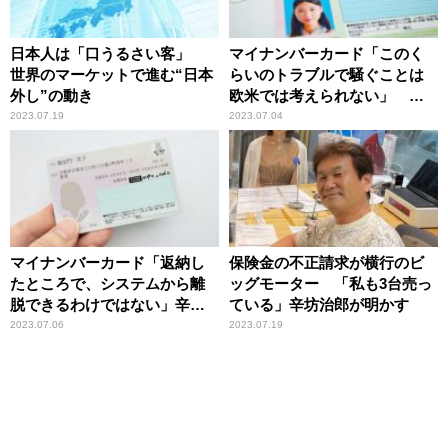
日本人は「口うるさい客」
マイナンバーカード「このく
世界のマーケットで進む“日本
らいのトラブルで騒ぐことは
外し”の動き
欧米では考えられない」 日
本の「ノーミス社会」の弱点
2023.07.19
2023.07.04
をアメリカ人経済アナリスト
が指摘
マイナンバーカード「返納し
保険金の不正請求が横行のビ
たところで、システムから離
ッグモーター 「私も3台売っ
脱できるわけではない」辛坊
ている」辛坊治郎が明かす
治郎が“勘違い”を指摘
2023.07.06
2023.07.19