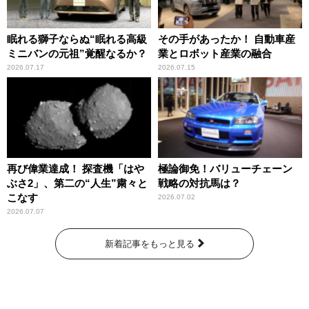
眠れる獅子ならぬ“眠れる高級
その手があったか！ 自動車産
ミニバンの元祖”覚醒なるか？
業とロボット産業の融合
2026.07.17
2026.07.15
再び偉業達成！ 探査機「はや
極論御免！バリューチェーン
ぶさ2」、第二の“人生”粛々と
戦略の対抗馬は？
こなす
2026.07.02
2026.07.07
新着記事をもっと見る