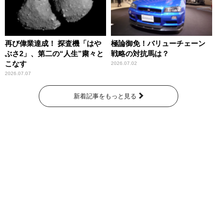
再び偉業達成！ 探査機「はや
極論御免！バリューチェーン
ぶさ2」、第二の“人生”粛々と
戦略の対抗馬は？
こなす
2026.07.02
2026.07.07
新着記事をもっと見る