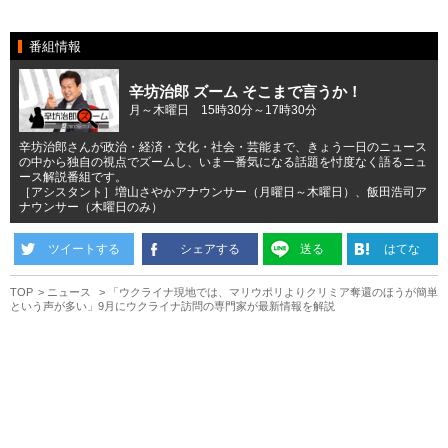
番組情報
辛坊治郎 ズーム そこまで言うか！
月～木曜日 15時30分～17時30分
辛坊治郎さんが政治・経済・文化・社会・芸能まで、きょう一日のニュース
の中から独自の視点でズームし、いま一番気になる話題を忖度なく語るニュ
ース解説番組です。
［アシスタント］増山さやかアナウンサー（月曜日～木曜日）、飯田浩司ア
ナウンサー（木曜日のみ）
ツイートする
シェアする
送る
はてな
TOP
ニュース
「ウクライナ現地では、マリウポリよりクリミア奪還のほうが簡単
という声が多い」9月にウクライナ訪問の専門家が最新情報を解説