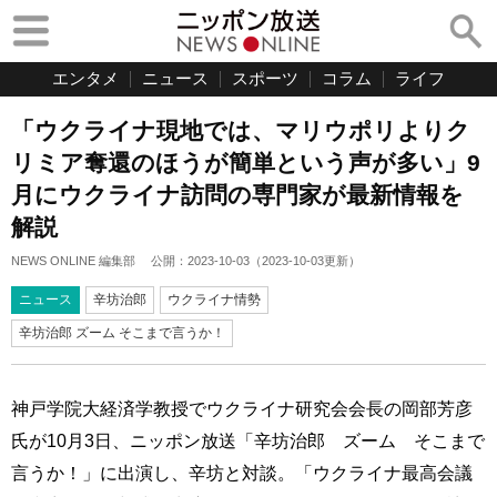
エンタメ
ニュース
スポーツ
コラム
ライフ
「ウクライナ現地では、マリウポリよりク
リミア奪還のほうが簡単という声が多い」9
月にウクライナ訪問の専門家が最新情報を
解説
NEWS ONLINE 編集部
公開：
2023-10-03
（
2023-10-03
更新）
ニュース
辛坊治郎
ウクライナ情勢
辛坊治郎 ズーム そこまで言うか！
神戸学院大経済学教授でウクライナ研究会会長の岡部芳彦
氏が10月3日、ニッポン放送「辛坊治郎 ズーム そこまで
言うか！」に出演し、辛坊と対談。「ウクライナ最高会議