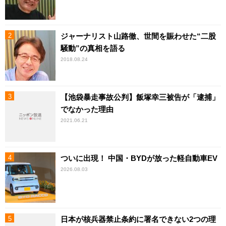
ジャーナリスト山路徹、世間を賑わせた“二股
騒動”の真相を語る
2018.08.24
【池袋暴走事故公判】飯塚幸三被告が「逮捕」
でなかった理由
2021.06.21
ついに出現！ 中国・BYDが放った軽自動車EV
2026.08.03
日本が核兵器禁止条約に署名できない2つの理