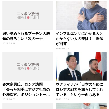
追い詰められるプーチン大統
インフルエンザにかかる人と
領の恐ろしい「次の一手」
かからない人の差は？ 医師
が回答
2022.03.16
2020.01.08
鈴木宗男氏、ロシア訪問
ウクライナが「日本のために
「会った相手はアジア担当の
ロシアの戦力を減らしてくれ
外務次官。ポジショントーク
ている」という一面もある
だろう」専門家が解説
2023.10.03
2023.10.03