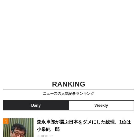
RANKING
ニュースの人気記事ランキング
Daily
Weekly
森永卓郎が選ぶ日本をダメにした総理、1位は
小泉純一郎
2018.08.22