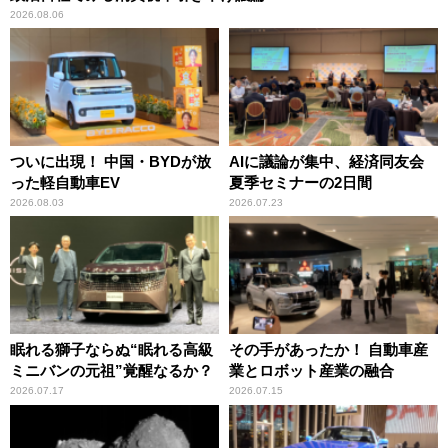
2026.08.06
ついに出現！ 中国・BYDが放
AIに議論が集中、経済同友会
った軽自動車EV
夏季セミナーの2日間
2026.08.03
2026.07.23
眠れる獅子ならぬ“眠れる高級
その手があったか！ 自動車産
ミニバンの元祖”覚醒なるか？
業とロボット産業の融合
2026.07.17
2026.07.15