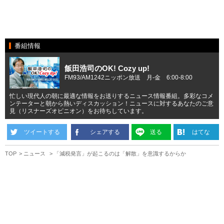
番組情報
飯田浩司のOK! Cozy up!
FM93/AM1242ニッポン放送 月-金 6:00-8:00
忙しい現代人の朝に最適な情報をお送りするニュース情報番組。多彩なコメ
ンテーターと朝から熱いディスカッション！ニュースに対するあなたのご意
見（リスナーズオピニオン）をお待ちしています。
ツイートする
シェアする
送る
はてな
TOP
ニュース
「減税発言」が起こるのは「解散」を意識するからか