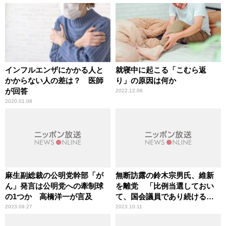
インフルエンザにかかる人と
就寝中に起こる「こむら返
かからない人の差は？ 医師
り」の原因は何か
が回答
2022.12.06
2020.01.08
麻生副総裁の公明党幹部「が
無断訪露の鈴木宗男氏、維新
ん」発言は公明党への牽制球
を離党 「比例当選しておい
の1つか 高橋洋一が言及
て、国会議員であり続けるの
は、どうなのか」辛坊治郎が
2023.09.27
2023.10.11
疑問呈す