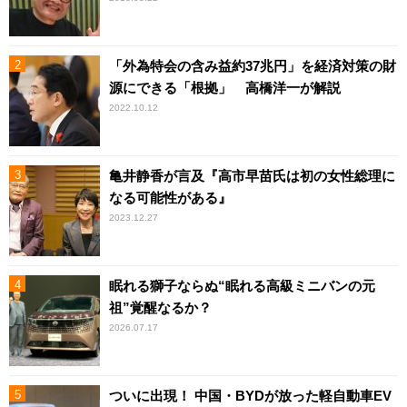
「外為特会の含み益約37兆円」を経済対策の財
源にできる「根拠」 高橋洋一が解説
2022.10.12
亀井静香が言及『高市早苗氏は初の女性総理に
なる可能性がある』
2023.12.27
眠れる獅子ならぬ“眠れる高級ミニバンの元
祖”覚醒なるか？
2026.07.17
ついに出現！ 中国・BYDが放った軽自動車EV