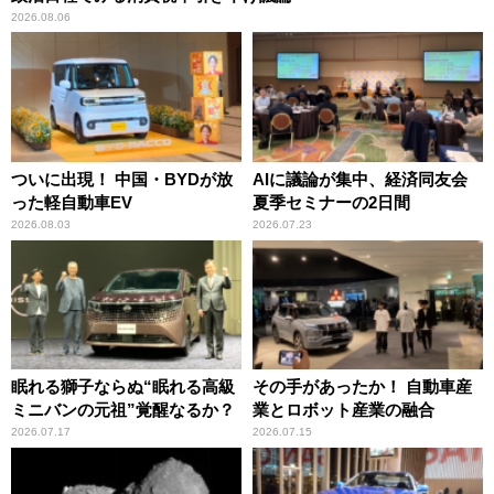
2026.08.06
ついに出現！ 中国・BYDが放
AIに議論が集中、経済同友会
った軽自動車EV
夏季セミナーの2日間
2026.08.03
2026.07.23
眠れる獅子ならぬ“眠れる高級
その手があったか！ 自動車産
ミニバンの元祖”覚醒なるか？
業とロボット産業の融合
2026.07.17
2026.07.15