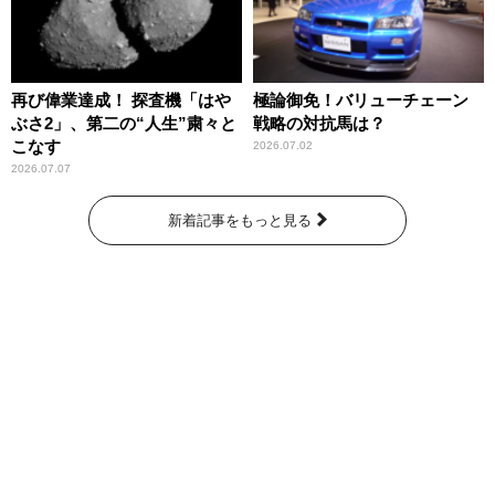
再び偉業達成！ 探査機「はや
極論御免！バリューチェーン
ぶさ2」、第二の“人生”粛々と
戦略の対抗馬は？
こなす
2026.07.02
2026.07.07
新着記事をもっと見る