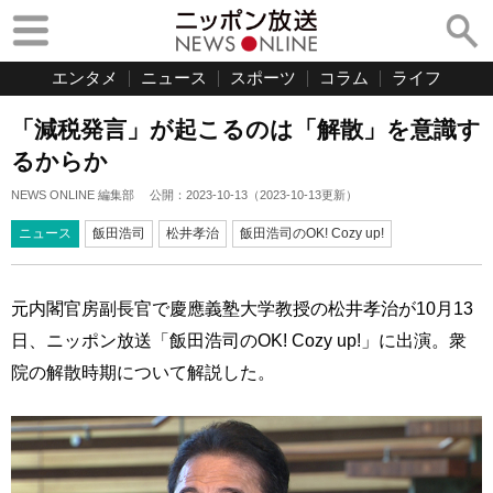
エンタメ
ニュース
スポーツ
コラム
ライフ
「減税発言」が起こるのは「解散」を意識す
るからか
NEWS ONLINE 編集部
公開：
2023-10-13
（
2023-10-13
更新）
ニュース
飯田浩司
松井孝治
飯田浩司のOK! Cozy up!
元内閣官房副長官で慶應義塾大学教授の松井孝治が10月13
日、ニッポン放送「飯田浩司のOK! Cozy up!」に出演。衆
院の解散時期について解説した。