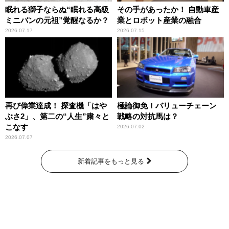
眠れる獅子ならぬ“眠れる高級
その手があったか！ 自動車産
ミニバンの元祖”覚醒なるか？
業とロボット産業の融合
2026.07.17
2026.07.15
再び偉業達成！ 探査機「はや
極論御免！バリューチェーン
ぶさ2」、第二の“人生”粛々と
戦略の対抗馬は？
こなす
2026.07.02
2026.07.07
新着記事をもっと見る