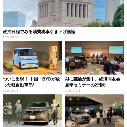
政治日程でみる消費税率引き下げ議論
2026.08.06
ついに出現！ 中国・BYDが放
AIに議論が集中、経済同友会
った軽自動車EV
夏季セミナーの2日間
2026.08.03
2026.07.23