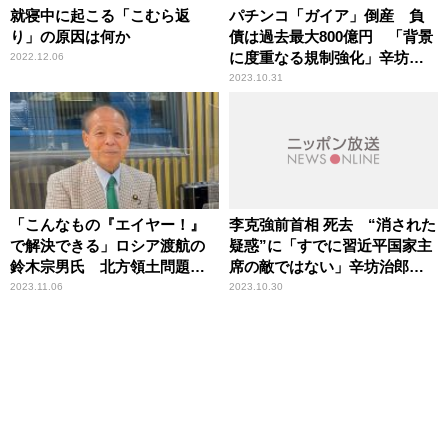
就寝中に起こる「こむら返
パチンコ「ガイア」倒産 負
り」の原因は何か
債は過去最大800億円 「背景
に度重なる規制強化」辛坊治
2022.12.06
郎が解説
2023.10.31
「こんなもの『エイヤー！』
李克強前首相 死去 “消された
で解決できる」ロシア渡航の
疑惑”に「すでに習近平国家主
鈴木宗男氏 北方領土問題へ
席の敵ではない」辛坊治郎が
の思い語る
否定的見解
2023.11.06
2023.10.30