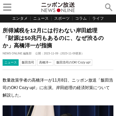
エンタメ
ニュース
スポーツ
コラム
ライフ
所得減税を12月には行わない岸田総理
「財源は50兆円もあるのに、なぜ渋るの
か」高橋洋一が指摘
NEWS ONLINE 編集部
公開：
2023-11-09
（
2023-11-09
更新）
ニュース
飯田浩司
高橋洋一
飯田浩司のOK! Cozy up!
数量政策学者の高橋洋一が11月8日、ニッポン放送「飯田浩
司のOK! Cozy up!」に出演。岸田総理の経済対策について
解説した。