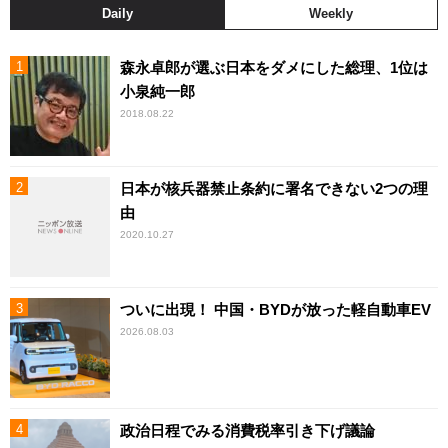
Daily
Weekly
森永卓郎が選ぶ日本をダメにした総理、1位は
小泉純一郎
2018.08.22
日本が核兵器禁止条約に署名できない2つの理
由
2020.10.27
ついに出現！ 中国・BYDが放った軽自動車EV
2026.08.03
政治日程でみる消費税率引き下げ議論