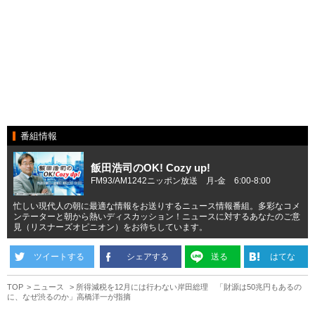
番組情報
飯田浩司のOK! Cozy up!
FM93/AM1242ニッポン放送 月-金 6:00-8:00
忙しい現代人の朝に最適な情報をお送りするニュース情報番組。多彩なコメ
ンテーターと朝から熱いディスカッション！ニュースに対するあなたのご意
見（リスナーズオピニオン）をお待ちしています。
ツイートする
シェアする
送る
はてな
TOP
ニュース
所得減税を12月には行わない岸田総理 「財源は50兆円もあるの
に、なぜ渋るのか」高橋洋一が指摘