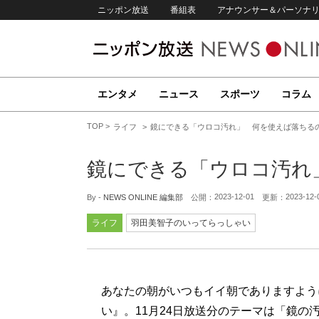
ニッポン放送
番組表
アナウンサー＆パーソナ
エンタメ
ニュース
スポーツ
コラム
TOP
ライフ
鏡にできる「ウロコ汚れ」 何を使えば落ちる
鏡にできる「ウロコ汚れ
2023-12-01
2023-12-
By -
NEWS ONLINE 編集部
公開：
更新：
ライフ
羽田美智子のいってらっしゃい
あなたの朝がいつもイイ朝でありますように
い』。11月24日放送分のテーマは「鏡の