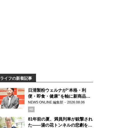
ライフの新着記事
日清製粉ウェルナが“本格・利
便・即食・健康”を軸に新商品を
展開 「マ・マー」「青の洞窟」
NEWS ONLINE 編集部
2026.08.06
ブランドを強化
AD
81年前の夏、満員列車が銃撃され
た――湯の花トンネルの悲劇を語