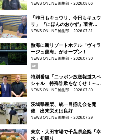
り継ぐ男性
NEWS ONLINE 編集部
2026.08.06
「昨日もキュウリ、今日もキュウ
リ」 『にほんのおかず』著者が
見つけた家庭料理の知恵
NEWS ONLINE 編集部
2026.07.31
熱海に新リゾートホテル「ヴィラ
ージュ熱海」がオープン！
NEWS ONLINE 編集部
2026.07.30
AD
特別番組「ニッポン放送報道スペ
シャル 特殊詐欺をなくせ！～被
害者・加害者・警視庁が語るトク
NEWS ONLINE 編集部
2026.07.30
リュウの実態～」放送
茨城県産梨、統一目揃え会を開
催 出来栄えは良好
NEWS ONLINE 編集部
2026.07.29
東京・大田市場で千葉県産梨「幸
水」初競り