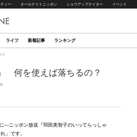
リティー
オールナイトニッポン
ショウアップナイター
イベント
ライフ
新着記事
ランキング
の？
」 何を使えば落ちるの？
01
---ニッポン放送『羽田美智子のいってらっしゃ
汚れ」です。