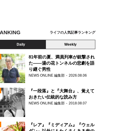
ANKING
ライフの人気記事ランキング
Daily
Weekly
81年前の夏、満員列車が銃撃され
た――湯の花トンネルの悲劇を語
り継ぐ男性
N
NEWS ONLINE 編集部
2026.08.06
AD
『一段落』と『大舞台』、覚えて
おきたい伝統的な読み方
NEWS ONLINE 編集部
2018.08.07
N
『レア』『ミディアム』『ウェル
ダン』以外にもたくさんある肉の