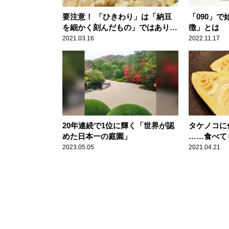
要注意！ 「ひきわり」は「納豆
「090」
を細かく刻んだもの」ではありま
徴」とは
せん
2021.03.16
2022.11.17
20年連続で1位に輝く「世界が認
タケノコに
めた日本一の庭園」
……食べて
2023.05.05
2021.04.21