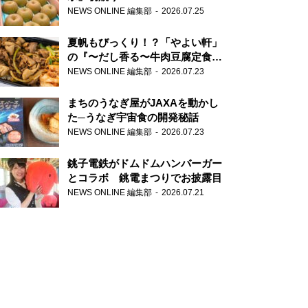
NEWS ONLINE 編集部
2026.07.25
夏帆もびっくり！？「やよい軒」
の『〜だし香る〜牛肉豆腐定食』
が香り高すぎる
NEWS ONLINE 編集部
2026.07.23
まちのうなぎ屋がJAXAを動かし
た─うなぎ宇宙食の開発秘話
NEWS ONLINE 編集部
2026.07.23
銚子電鉄がドムドムハンバーガー
とコラボ 銚電まつりでお披露目
NEWS ONLINE 編集部
2026.07.21