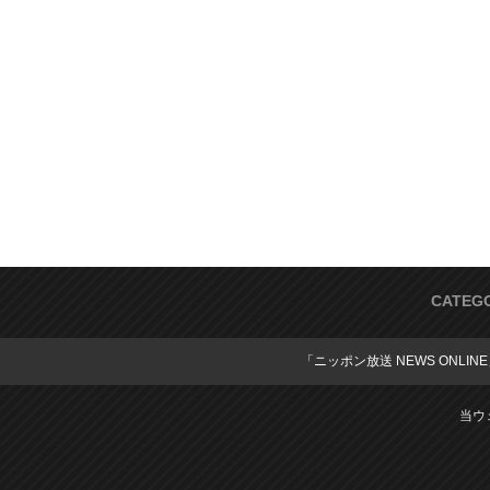
CATEG
「ニッポン放送 NEWS ONLIN
当ウ