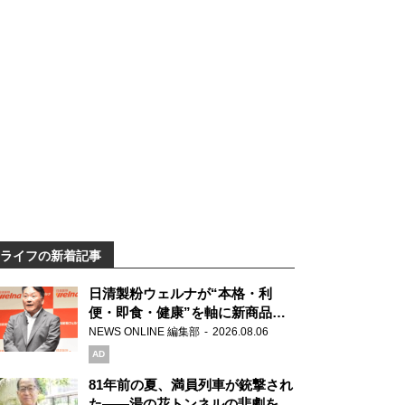
ライフの新着記事
日清製粉ウェルナが“本格・利
便・即食・健康”を軸に新商品を
展開 「マ・マー」「青の洞窟」
NEWS ONLINE 編集部
2026.08.06
ブランドを強化
AD
81年前の夏、満員列車が銃撃され
た――湯の花トンネルの悲劇を語