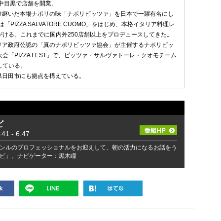
・中目黒で店舗を開業。
け継いだ本場ナポリの味「ナポリピッツァ」を日本で一躍有名にし
PIZZA SALVATORE CUOMO」をはじめ、本格イタリア料理レ
がける。これまでに国内外250店舗以上をプロデュースしてきた。
タリア政府公認の「真のナポリピッツァ協会」が主催するナポリピッ
会「PIZZA FEST」で、ピッツァ・サルヴァトーレ・クオモチーム
している。
分県日田市にも拠点を構えている。
ビ
 - 6:47
ンルのプロフェッショナルをお迎えして、朝の活力になるお話をう
ビ」。ナビゲーター：黒木瞳