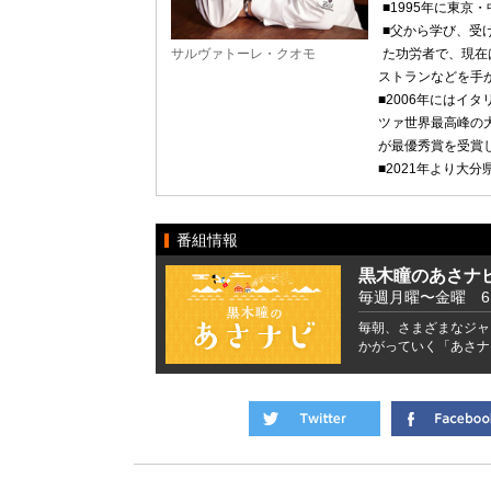
■1995年に東京
■父から学び、受
サルヴァトーレ・クオモ
た功労者で、現在は「
ストランなどを手
■2006年にはイ
ツァ世界最高峰の大
が最優秀賞を受賞
■2021年より大
番組情報
黒木瞳のあさナ
毎週月曜〜金曜 6:41
毎朝、さまざまなジャ
かがっていく「あさナ