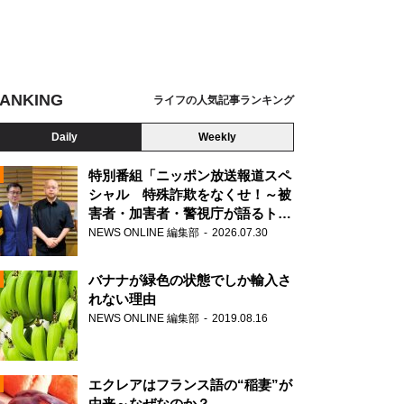
ANKING
ライフの人気記事ランキング
Daily
Weekly
特別番組「ニッポン放送報道スペ
シャル 特殊詐欺をなくせ！～被
害者・加害者・警視庁が語るトク
N
リュウの実態～」放送
NEWS ONLINE 編集部
2026.07.30
AD
バナナが緑色の状態でしか輸入さ
れない理由
NEWS ONLINE 編集部
2019.08.16
N
エクレアはフランス語の“稲妻”が
由来～なぜなのか？