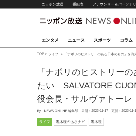
ニッポン放送
番組表
アナウンサー＆パーソナ
エンタメ
ニュース
スポーツ
コラム
TOP
ライフ
「ナポリのヒストリーのある日本のもの」を海外に広げ
「ナポリのヒストリーの
たい SALVATORE CUO
役会長・サルヴァトーレ
2023-11-17
2023-11-
By -
NEWS ONLINE 編集部
公開：
更新：
ライフ
黒木瞳のあさナビ
黒木瞳