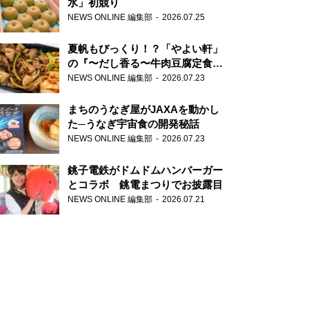
水」初競り
NEWS ONLINE 編集部
2026.07.25
夏帆もびっくり！？「やよい軒」
の『〜だし香る〜牛肉豆腐定食』
が香り高すぎる
NEWS ONLINE 編集部
2026.07.23
まちのうなぎ屋がJAXAを動かし
た─うなぎ宇宙食の開発秘話
NEWS ONLINE 編集部
2026.07.23
銚子電鉄がドムドムハンバーガー
とコラボ 銚電まつりでお披露目
NEWS ONLINE 編集部
2026.07.21