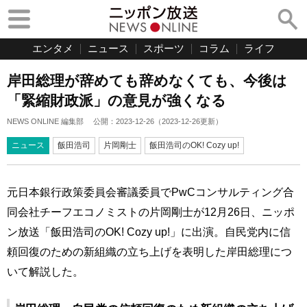
エンタメ
ニュース
スポーツ
コラム
ライフ
岸田総理が辞めても辞めなくても、今後は
「緊縮財政派」の意見が強くなる
NEWS ONLINE 編集部
公開：
2023-12-26
（
2023-12-26
更新）
ニュース
飯田浩司
片岡剛士
飯田浩司のOK! Cozy up!
元日本銀行政策委員会審議委員でPwCコンサルティング合
同会社チーフエコノミストの片岡剛士が12月26日、ニッポ
ン放送「飯田浩司のOK! Cozy up!」に出演。自民党内に信
頼回復のための新組織の立ち上げを表明した岸田総理につ
いて解説した。