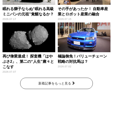
眠れる獅子ならぬ“眠れる高級
その手があったか！ 自動車産
ミニバンの元祖”覚醒なるか？
業とロボット産業の融合
2026.07.17
2026.07.15
再び偉業達成！ 探査機「はや
極論御免！バリューチェーン
ぶさ2」、第二の“人生”粛々と
戦略の対抗馬は？
こなす
2026.07.02
2026.07.07
新着記事をもっと見る