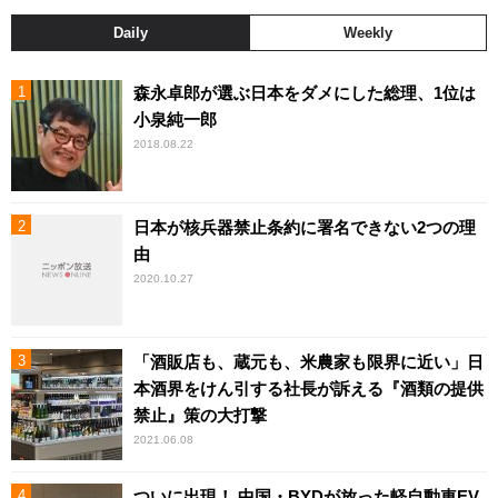
Daily
Weekly
森永卓郎が選ぶ日本をダメにした総理、1位は
小泉純一郎
2018.08.22
日本が核兵器禁止条約に署名できない2つの理
由
2020.10.27
「酒販店も、蔵元も、米農家も限界に近い」日
本酒界をけん引する社長が訴える『酒類の提供
禁止』策の大打撃
2021.06.08
ついに出現！ 中国・BYDが放った軽自動車EV