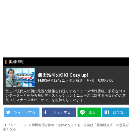
番組情報
飯田浩司のOK! Cozy up!
FM93/AM1242ニッポン放送 月-金 6:00-8:00
忙しい現代人の朝に最適な情報をお送りするニュース情報番組。多彩なコメ
ンテーターと朝から熱いディスカッション！ニュースに対するあなたのご意
見（リスナーズオピニオン）をお待ちしています。
ツイートする
シェアする
送る
はてな
TOP
ニュース
岸田総理が辞めても辞めなくても、今後は「緊縮財政派」の意見が
強くなる