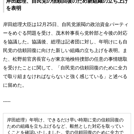
岸田総理、自民党の信頼回復のため新組織の立ち上げ
を表明
岸田総理大臣は12月25日、自民党派閥の政治資金パーティ
ーをめぐる問題を受け、茂木幹事長ら党幹部と今後の対応
を協議した。協議後、総理は記者団に対し、年明けにも自
民党の信頼回復に向けた新しい組織の立ち上げを表明。ま
た、松野前官房長官らが東京地検特捜部の任意の事情聴取
を受けたことに関して、「自民党の信頼回復のために全力
で取り組まなければならないと強く感じている」と述べる
に留めた。
-----
岸田総理）年明け、できるだけ早い時期に党の信頼回復の
ための組織を立ち上げるなど、毅然とした対応を取ってい
くことを確認いたしました。党の信頼回復のために全力で