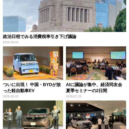
政治日程でみる消費税率引き下げ議論
2026.08.06
ついに出現！ 中国・BYDが放
AIに議論が集中、経済同友会
った軽自動車EV
夏季セミナーの2日間
2026.08.03
2026.07.23