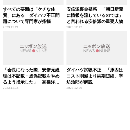
すべての要因は「ケチな体
安倍派裏金疑惑 「朝日新聞
質」にある ダイハツ不正問
に情報を流しているのでは」
題について専門家が指摘
と言われる安倍派の重要人物
2023.12.21
2023.12.12
「会長になった際、安倍元総
ダイハツ試験不正 「原因は
理は不記載・虚偽記載をやめ
コスト削減より納期短縮」辛
るよう指示した」 高橋洋一
坊治郎が解説
が言及
2023.12.14
2023.12.20