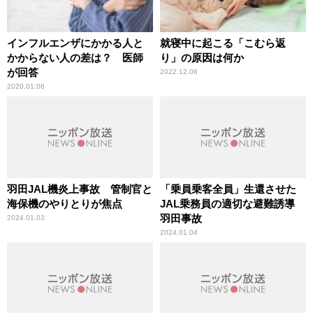
インフルエンザにかかる人と
就寝中に起こる「こむら返
かからない人の差は？ 医師
り」の原因は何か
が回答
2022.12.06
2020.01.08
羽田JAL機炎上事故 管制官と
「乗員乗客全員」生還させた
海保機のやりとりが焦点
JAL乗務員の適切な避難誘導
羽田事故
2024.01.03
2024.01.04