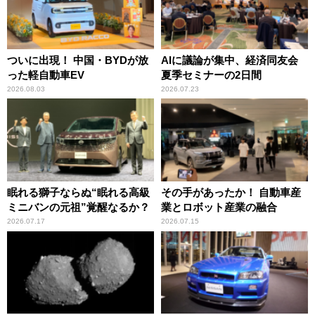
ついに出現！ 中国・BYDが放
AIに議論が集中、経済同友会
った軽自動車EV
夏季セミナーの2日間
2026.08.03
2026.07.23
眠れる獅子ならぬ“眠れる高級
その手があったか！ 自動車産
ミニバンの元祖”覚醒なるか？
業とロボット産業の融合
2026.07.17
2026.07.15