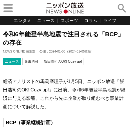
エンタメ
ニュース
スポーツ
コラム
ライフ
令和6年能登半島地震で注目される「BCP」
の存在
NEWS ONLINE 編集部
公開：
2024-01-05
（
2024-01-05
更新）
ニュース
飯田浩司
飯田浩司のOK! Cozy up!
経済アナリストの馬渕磨理子が1月5日、ニッポン放送「飯
田浩司のOK! Cozy up!」に出演。令和6年能登半島地震が経
済に与える影響、これから先に企業が取り組むべき事業計
画について解説した。
BCP（事業継続計画）