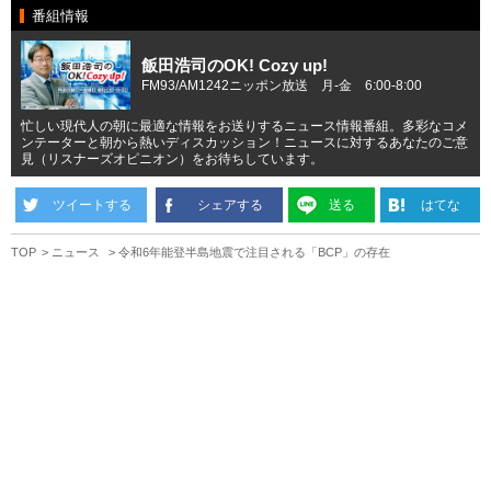
番組情報
飯田浩司のOK! Cozy up!
FM93/AM1242ニッポン放送 月-金 6:00-8:00
忙しい現代人の朝に最適な情報をお送りするニュース情報番組。多彩なコメ
ンテーターと朝から熱いディスカッション！ニュースに対するあなたのご意
見（リスナーズオピニオン）をお待ちしています。
ツイートする
シェアする
送る
はてな
TOP
ニュース
令和6年能登半島地震で注目される「BCP」の存在