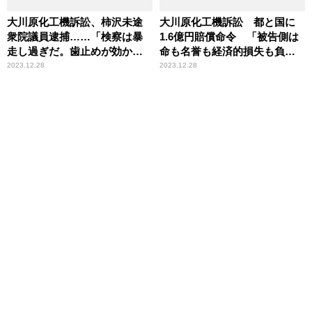
大川原化工機訴訟、柿沢未途
大川原化工機訴訟 都と国に
衆院議員逮捕……「検察は暴
1.6億円賠償命令 「被告側は
走し過ぎだ。歯止めが効かな
命も名誉も経済的損失も負っ
い」辛坊治郎が苦言
たのに、冤罪をつくった警
2023.12.28
2023.12.28
察、検察は謝罪をせず、責任
も問われないのはおかしい」
辛坊治郎が苦言