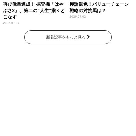
再び偉業達成！ 探査機「はや
極論御免！バリューチェーン
ぶさ2」、第二の“人生”粛々と
戦略の対抗馬は？
こなす
2026.07.02
2026.07.07
新着記事をもっと見る