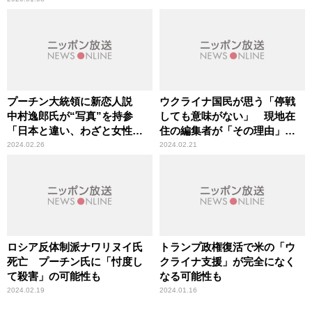
プーチン大統領に新恋人説
ウクライナ国民が思う「停戦
中村逸郎氏が“写真”を持参
しても意味がない」 現地在
「日本と違い、わざと女性ス
住の編集者が「その理由」に
キャンダル報道で自分は若い
言及
2024.02.26
2024.02.21
と印象操作できる」辛坊治郎
が指摘
ロシア反体制派ナワリヌイ氏
トランプ政権復活で米の「ウ
死亡 プーチン氏に「忖度し
クライナ支援」が完全になく
て殺害」の可能性も
なる可能性も
2024.02.19
2024.01.16