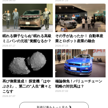
2026.08.03
2026.07.23
眠れる獅子ならぬ“眠れる高級
その手があったか！ 自動車産
ミニバンの元祖”覚醒なるか？
業とロボット産業の融合
2026.07.17
2026.07.15
再び偉業達成！ 探査機「はや
極論御免！バリューチェーン
ぶさ2」、第二の“人生”粛々と
戦略の対抗馬は？
こなす
2026.07.02
2026.07.07
新着記事をもっと見る