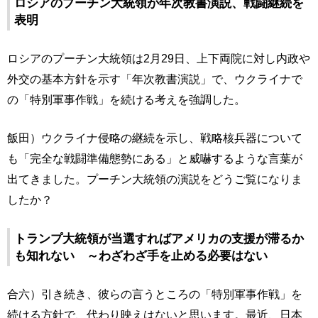
ロシアのプーチン大統領が年次教書演説、戦闘継続を
表明
ロシアのプーチン大統領は2月29日、上下両院に対し内政や
外交の基本方針を示す「年次教書演説」で、ウクライナで
の「特別軍事作戦」を続ける考えを強調した。
飯田）ウクライナ侵略の継続を示し、戦略核兵器について
も「完全な戦闘準備態勢にある」と威嚇するような言葉が
出てきました。プーチン大統領の演説をどうご覧になりま
したか？
トランプ大統領が当選すればアメリカの支援が滞るか
も知れない ～わざわざ手を止める必要はない
合六）引き続き、彼らの言うところの「特別軍事作戦」を
続ける方針で、代わり映えはないと思います。最近、日本