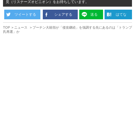
見（リスナーズオピニオン）をお待ちしています。
ツイートする
シェアする
送る
はてな
TOP
ニュース
プーチン大統領が「侵攻継続」を強調する先にあるのは「トランプ
氏再選」か