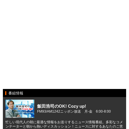
番組情報
飯田浩司のOK! Cozy up!
FM93/AM1242ニッポン放送 月-金 6:00-8:00
忙しい現代人の朝に最適な情報をお送りするニュース情報番組。多彩なコメ
ンテーターと朝から熱いディスカッション！ニュースに対するあなたのご意