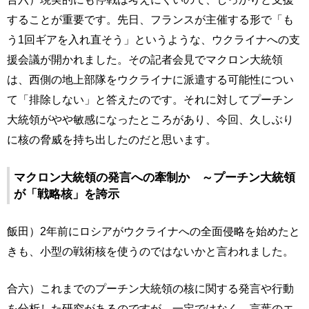
することが重要です。先日、フランスが主催する形で「も
う1回ギアを入れ直そう」というような、ウクライナへの支
援会議が開かれました。その記者会見でマクロン大統領
は、西側の地上部隊をウクライナに派遣する可能性につい
て「排除しない」と答えたのです。それに対してプーチン
大統領がやや敏感になったところがあり、今回、久しぶり
に核の脅威を持ち出したのだと思います。
マクロン大統領の発言への牽制か ～プーチン大統領
が「戦略核」を誇示
飯田）2年前にロシアがウクライナへの全面侵略を始めたと
きも、小型の戦術核を使うのではないかと言われました。
合六）これまでのプーチン大統領の核に関する発言や行動
を分析した研究があるのですが、一定ではなく、言葉のエ