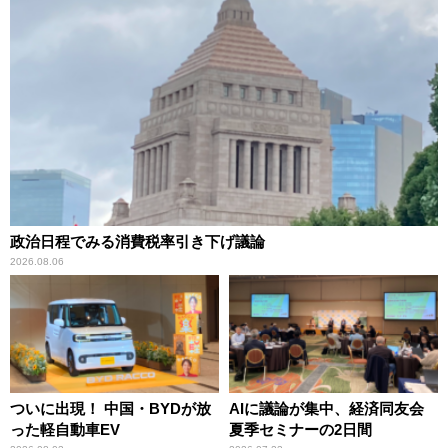
政治日程でみる消費税率引き下げ議論
2026.08.06
ついに出現！ 中国・BYDが放
AIに議論が集中、経済同友会
った軽自動車EV
夏季セミナーの2日間