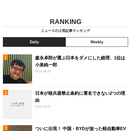
RANKING
ニュースの人気記事ランキング
Daily
Weekly
森永卓郎が選ぶ日本をダメにした総理、1位は
小泉純一郎
2018.08.22
日本が核兵器禁止条約に署名できない2つの理
由
2020.10.27
ついに出現！ 中国・BYDが放った軽自動車EV