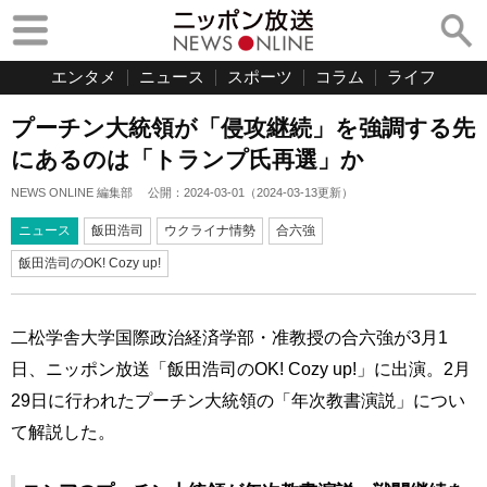
エンタメ
ニュース
スポーツ
コラム
ライフ
プーチン大統領が「侵攻継続」を強調する先
にあるのは「トランプ氏再選」か
NEWS ONLINE 編集部
公開：
2024-03-01
（
2024-03-13
更新）
ニュース
飯田浩司
ウクライナ情勢
合六強
飯田浩司のOK! Cozy up!
二松学舎大学国際政治経済学部・准教授の合六強が3月1
日、ニッポン放送「飯田浩司のOK! Cozy up!」に出演。2月
29日に行われたプーチン大統領の「年次教書演説」につい
て解説した。