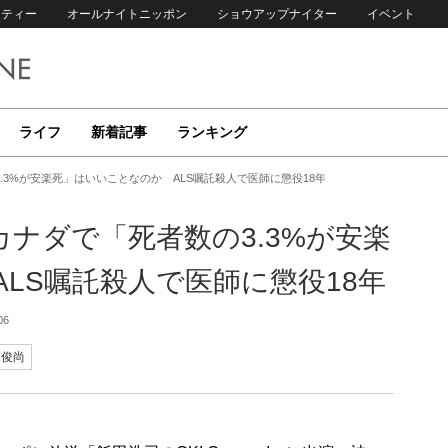
リティー
オールナイトニッポン
ショウアップナイター
イベント
ライフ
新着記事
ランキング
3%が安楽死」はいいことなのか ALS嘱託殺人で医師に懲役18年
ナダで「死者数の3.3%が安楽
LS嘱託殺人で医師に懲役18年
06
木俊尚