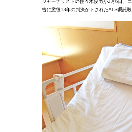
ジャーナリストの佐々木俊尚が3月6日、ニッポ
告に懲役18年の判決が下されたALS嘱託