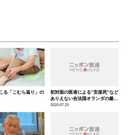
こる「こむら返り」の
初対面の医者による“安楽死”など
ありえない合法国オランダの厳格
な制度～ALS嘱託殺人医師2人逮
2020.07.25
捕