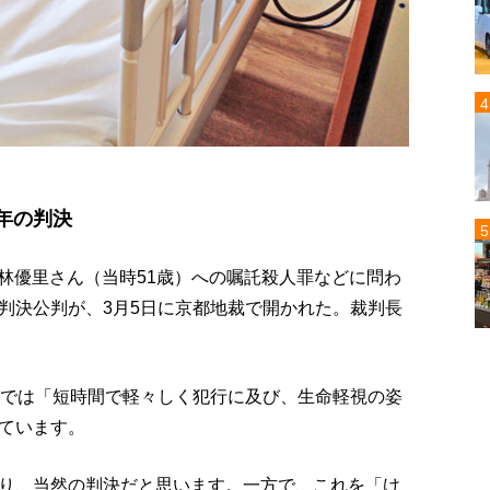
8年の判決
林優里さん（当時51歳）への嘱託殺人罪などに問わ
判決公判が、3月5日に京都地裁で開かれた。裁判長
かでは「短時間で軽々しく犯行に及び、生命軽視の姿
ています。
り、当然の判決だと思います。一方で、これを「け