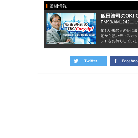
番組情報
飯田浩司のOK! Co
FM93/AM1242ニ
忙しい現代人の朝に最
朝から熱いディスカッ
ン）をお待ちしていま