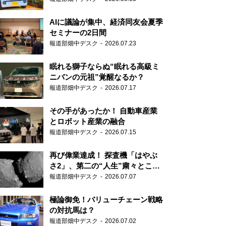
AIに議論が集中、経済同友会夏季
セミナーの2日間
報道部畑中デスク
2026.07.23
眠れる獅子ならぬ“眠れる高級ミ
ニバンの元祖”覚醒なるか？
報道部畑中デスク
2026.07.17
その手があったか！ 自動車産業
とロボット産業の融合
報道部畑中デスク
2026.07.15
再び偉業達成！ 探査機「はやぶ
さ2」、第二の“人生”粛々とこな
す
報道部畑中デスク
2026.07.07
極論御免！バリューチェーン戦略
の対抗馬は？
報道部畑中デスク
2026.07.02