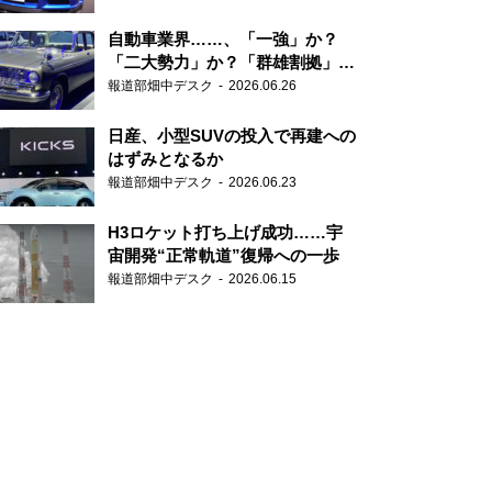
自動車業界……、「一強」か？
「二大勢力」か？「群雄割拠」
か？
報道部畑中デスク
2026.06.26
日産、小型SUVの投入で再建への
はずみとなるか
報道部畑中デスク
2026.06.23
H3ロケット打ち上げ成功……宇
宙開発“正常軌道”復帰への一歩
報道部畑中デスク
2026.06.15