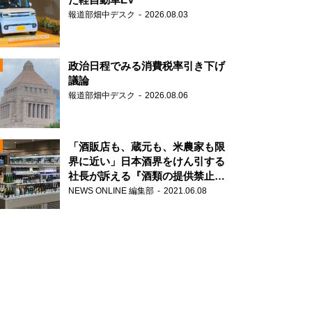
報道部畑中デスク
2026.08.03
政治日程でみる消費税率引き下げ
議論
報道部畑中デスク
2026.08.06
N
「酒販店も、蔵元も、米農家も限
界に近い」日本酒界をけん引する
社長が訴える『酒類の提供禁止』
N
策の大打撃
NEWS ONLINE 編集部
2021.06.08