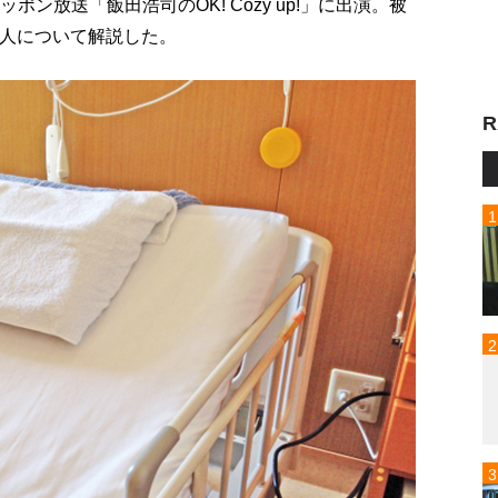
ン放送「飯田浩司のOK! Cozy up!」に出演。被
殺人について解説した。
R