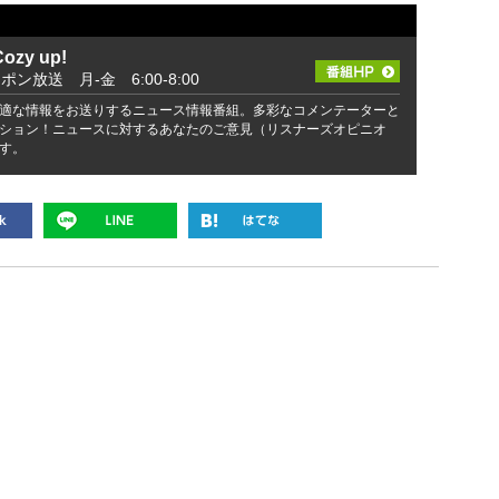
zy up!
ッポン放送 月-金 6:00-8:00
適な情報をお送りするニュース情報番組。多彩なコメンテーターと
ション！ニュースに対するあなたのご意見（リスナーズオピニオ
す。