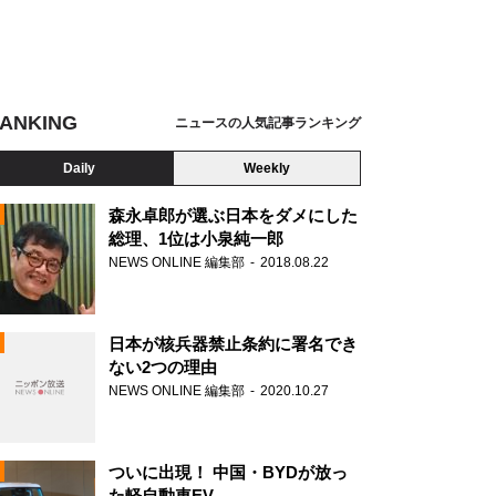
ANKING
ニュースの人気記事ランキング
Daily
Weekly
森永卓郎が選ぶ日本をダメにした
総理、1位は小泉純一郎
NEWS ONLINE 編集部
2018.08.22
N
日本が核兵器禁止条約に署名でき
ない2つの理由
NEWS ONLINE 編集部
2020.10.27
ついに出現！ 中国・BYDが放っ
た軽自動車EV