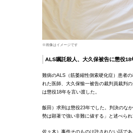
※画像はイメージです
ALS嘱託殺人、大久保被告に懲役1
難病のALS（筋萎縮性側索硬化症）患者の
れた医師、大久保愉一被告の裁判員裁判の
は懲役18年を言い渡した。
飯田）求刑は懲役23年でした。判決のな
勢は顕著で強い非難に値する」と述べられ
佐々木）事件そのものは許されない話であ