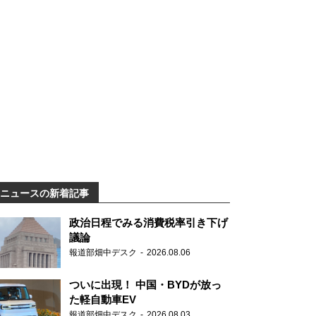
ニュースの新着記事
政治日程でみる消費税率引き下げ
議論
報道部畑中デスク
2026.08.06
ついに出現！ 中国・BYDが放っ
た軽自動車EV
報道部畑中デスク
2026.08.03