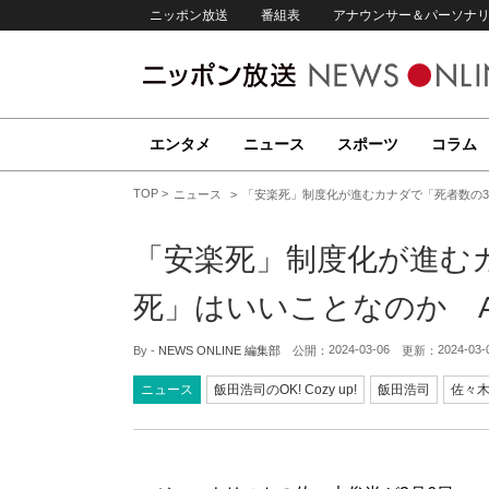
ニッポン放送
番組表
アナウンサー＆パーソナ
エンタメ
ニュース
スポーツ
コラム
TOP
ニュース
「安楽死」制度化が進むカナダで「死者数の3.
「安楽死」制度化が進むカ
死」はいいことなのか A
2024-03-06
2024-03-
By -
NEWS ONLINE 編集部
公開：
更新：
ニュース
飯田浩司のOK! Cozy up!
飯田浩司
佐々