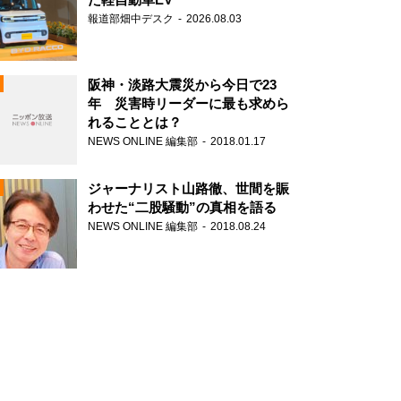
報道部畑中デスク
2026.08.03
阪神・淡路大震災から今日で23
年 災害時リーダーに最も求めら
れることとは？
N
NEWS ONLINE 編集部
2018.01.17
ジャーナリスト山路徹、世間を賑
わせた“二股騒動”の真相を語る
NEWS ONLINE 編集部
2018.08.24
N