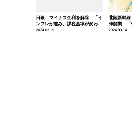
日銀、マイナス金利を解除 「イ
北陸新幹線 
ンフレが進み、課税基準が変わら
伸開業 「
なければ実質増税になる」辛坊治
巨大山手線
2024.03.19
2024.03.14
郎が解説
坊治郎が持