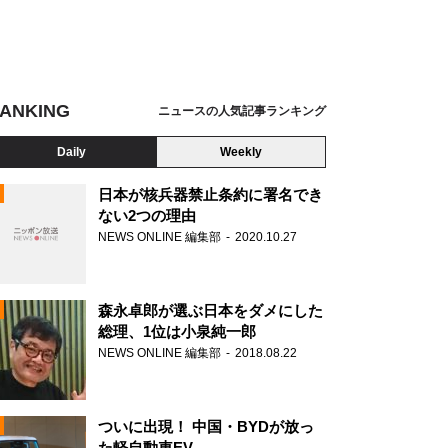
ANKING
ニュースの人気記事ランキング
Daily
Weekly
日本が核兵器禁止条約に署名でき
ない2つの理由
NEWS ONLINE 編集部
2020.10.27
N
森永卓郎が選ぶ日本をダメにした
総理、1位は小泉純一郎
NEWS ONLINE 編集部
2018.08.22
ついに出現！ 中国・BYDが放っ
た軽自動車EV