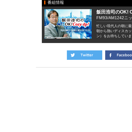
番組情報
飯田浩司のOK! Co
FM93/AM1242ニ
忙しい現代人の朝に最
朝から熱いディスカッ
ン）をお待ちしていま