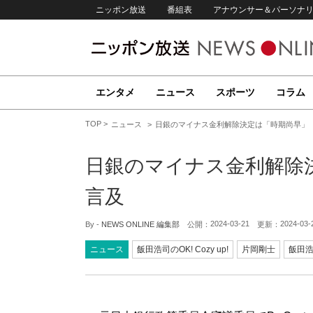
ニッポン放送
番組表
アナウンサー＆パーソナ
エンタメ
ニュース
スポーツ
コラム
TOP
ニュース
日銀のマイナス金利解除決定は「時期尚早」
日銀のマイナス金利解除
言及
2024-03-21
2024-03-
By -
NEWS ONLINE 編集部
公開：
更新：
ニュース
飯田浩司のOK! Cozy up!
片岡剛士
飯田