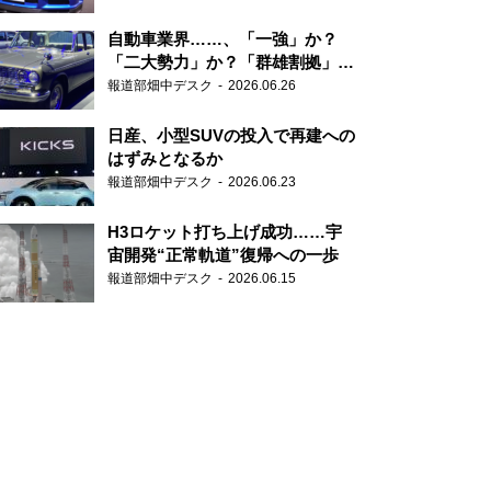
自動車業界……、「一強」か？
「二大勢力」か？「群雄割拠」
か？
報道部畑中デスク
2026.06.26
日産、小型SUVの投入で再建への
はずみとなるか
報道部畑中デスク
2026.06.23
H3ロケット打ち上げ成功……宇
宙開発“正常軌道”復帰への一歩
報道部畑中デスク
2026.06.15