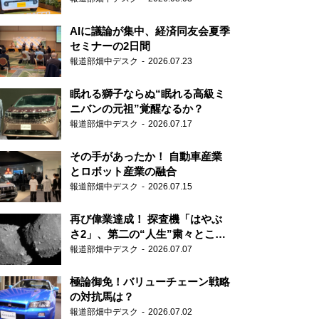
AIに議論が集中、経済同友会夏季
セミナーの2日間
報道部畑中デスク
2026.07.23
眠れる獅子ならぬ“眠れる高級ミ
ニバンの元祖”覚醒なるか？
報道部畑中デスク
2026.07.17
その手があったか！ 自動車産業
とロボット産業の融合
報道部畑中デスク
2026.07.15
再び偉業達成！ 探査機「はやぶ
さ2」、第二の“人生”粛々とこな
す
報道部畑中デスク
2026.07.07
極論御免！バリューチェーン戦略
の対抗馬は？
報道部畑中デスク
2026.07.02