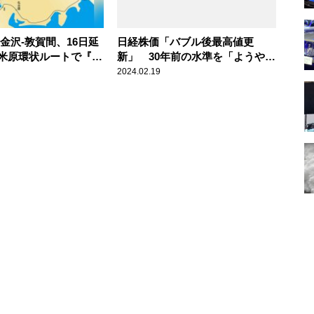
金沢-敦賀間、16日延
日経株価「バブル後最高値更
米原環状ルートで『新
新」 30年前の水準を「ようやく
』にするのが賢い」辛
超える」だけのこと
2024.02.19
論