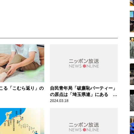
こる「こむら返り」の
自民青年局「破廉恥パーティー」
の原点は「埼玉県連」にある 須
田慎一郎が指摘
2024.03.18