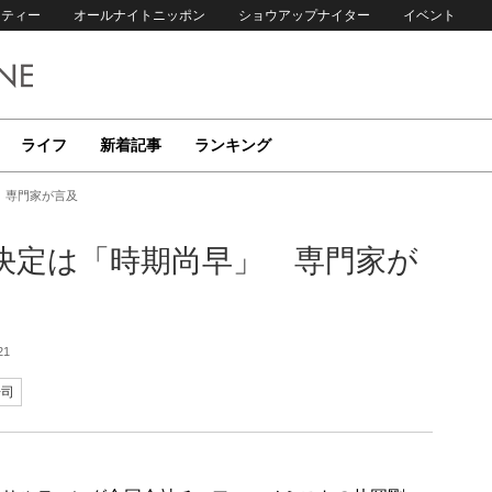
リティー
オールナイトニッポン
ショウアップナイター
イベント
ライフ
新着記事
ランキング
 専門家が言及
決定は「時期尚早」 専門家が
21
浩司