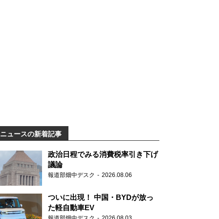
ニュースの新着記事
政治日程でみる消費税率引き下げ
議論
報道部畑中デスク
2026.08.06
ついに出現！ 中国・BYDが放っ
た軽自動車EV
報道部畑中デスク
2026.08.03