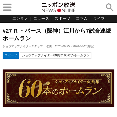
エンタメ
ニュース
スポーツ
コラム
ライフ
#27 R ・バース（阪神）江川から7試合連続
ホームラン
ショウアップナイタースタッフ
公開：
2026-06-25
（
2026-06-25
更新）
スポーツ
ショウアップナイター60周年 60本のホームラン