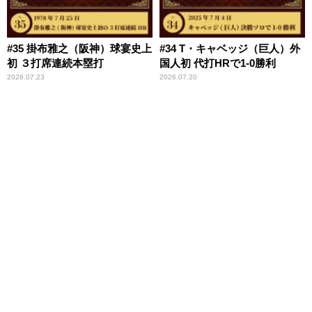
#35 掛布雅之（阪神）球宴史上
#34 T・キャベッジ（巨人）外
初 ３打席連続本塁打
国人初 代打HRで1-0勝利
2026.07.23
2026.07.20