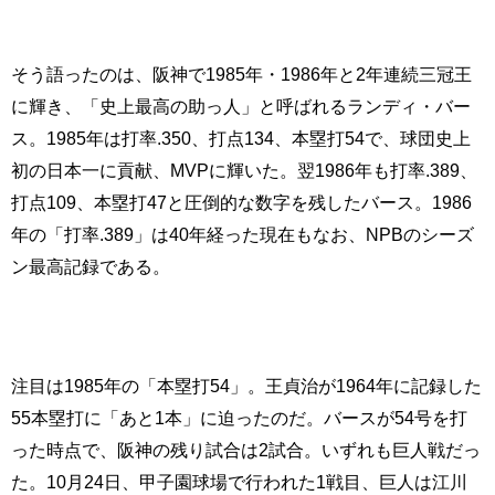
そう語ったのは、阪神で1985年・1986年と2年連続三冠王
に輝き、「史上最高の助っ人」と呼ばれるランディ・バー
ス。1985年は打率.350、打点134、本塁打54で、球団史上
初の日本一に貢献、MVPに輝いた。翌1986年も打率.389、
打点109、本塁打47と圧倒的な数字を残したバース。1986
年の「打率.389」は40年経った現在もなお、NPBのシーズ
ン最高記録である。
注目は1985年の「本塁打54」。王貞治が1964年に記録した
55本塁打に「あと1本」に迫ったのだ。バースが54号を打
った時点で、阪神の残り試合は2試合。いずれも巨人戦だっ
た。10月24日、甲子園球場で行われた1戦目、巨人は江川