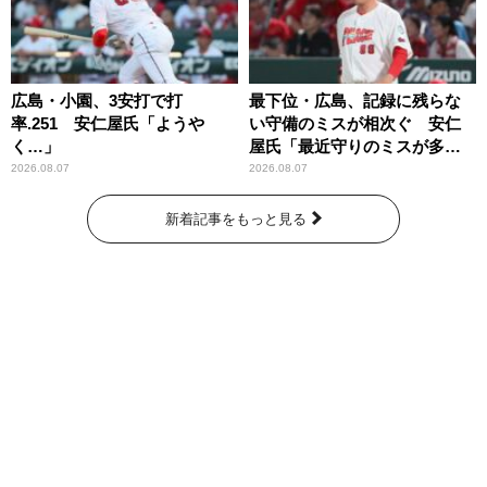
広島・小園、3安打で打
最下位・広島、記録に残らな
率.251 安仁屋氏「ようや
い守備のミスが相次ぐ 安仁
く…」
屋氏「最近守りのミスが多
い」
2026.08.07
2026.08.07
新着記事をもっと見る