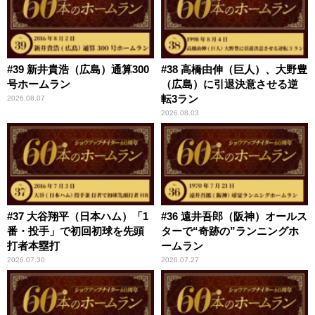
#39 新井貴浩（広島）通算300
#38 高橋由伸（巨人）、大野豊
号ホームラン
（広島）に引退決意させる逆
転3ラン
2026.08.07
2026.08.03
#37 大谷翔平（日本ハム）「1
#36 遠井吾郎（阪神）オールス
番・投手」で初回初球を先頭
ターで“奇跡の”ランニングホ
打者本塁打
ームラン
2026.07.30
2026.07.27