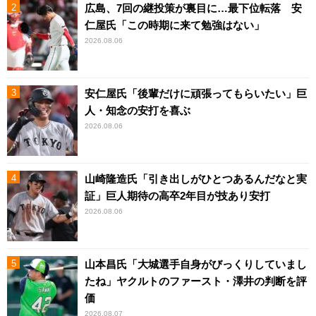
広島、7回の継投策が裏目に…最下位転落 安
仁屋氏「この時期に来て勉強はない」
2026.08.06
安仁屋氏「後輩だけに頑張ってもらいたい」巨
人・知念の安打を喜ぶ
2026.08.06
山崎隆造氏「引き出しがひとつあるんだなと実
証」巨人期待の高卒2年目が技あり安打
2026.08.06
山本昌氏「大城選手自身がびっくりしていまし
たね」ヤクルトのファースト・澤井の判断を評
価
2026.08.07