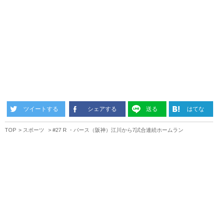
ツイートする
シェアする
送る
はてな
TOP
スポーツ
#27 R ・バース（阪神）江川から7試合連続ホームラン