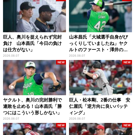
巨人、奥川を捉えられず完封
山本昌氏「大城選手自身がび
負け 山本昌氏「今日の負け
っくりしていましたね」ヤク
は仕方がない」
ルトのファースト・澤井の判
断を評価
2026.08.07
2026.08.07
NEW
NEW
ヤクルト、奥川の完封勝利で
巨人・松本剛、2番の仕事 安
連敗を止める！山本昌氏「勝
仁屋氏「逆方向に良いバッテ
つにはこういう形しかない」
ィング」
2026.08.07
2026.08.07
NEW
NEW