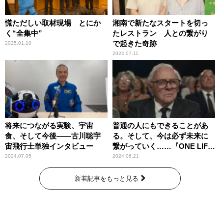
慌ただしい取材現場 とにか
湘南で新たなスタートを切っ
く“全集中”
たレストラン 人との繋がり
で起きた奇跡
2025.01.10
2024.07.11
将来につながる実験、宇宙
普通の人にもできることがあ
食、そして今後――古川聡宇
る。そして、今は必ず未来に
宙飛行士単独インタビュー
繋がっていく……『ONE LIFE
奇跡が繋いだ6000の命』
2024.07.05
2024.06.21
新着記事をもっと見る