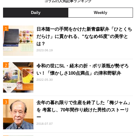
コラムの人気記事ランキング
Daily
Weekly
日本随一の手間をかけた新青森駅弁「ひとくち
だらけ」に貫かれる、“ななめ45度”の美学と
は？
2023.06.19
令和の世にSL・経木の折・ポリ茶瓶が勢ぞろ
い！「懐かしさ100点満点」の津和野駅弁
2022.05.30
去年の暮れ限りで生産を終了した「梅ジャム」
を 考案し、70年間作り続けた男性のストーリ
ー
2018.07.07