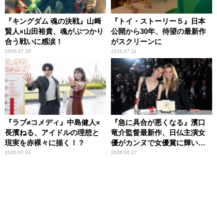
『キングダム 魂の決戦』山﨑
『トイ・ストーリー５』日本
賢人×山田裕貴、魂がぶつかり
公開から30年、待望の最新作
合う戦いに感涙！
がスクリーンに
2026.07.18
2026.07.11
『ラブ≠コメディ』中島健人×
『急に具合が悪くなる』濱口
長濱ねる、アイドルの理想と
竜介監督最新作、日仏主演女
現実を赤裸々に描く！？
優がカンヌで女優賞に輝いた
話題作
2026.07.04
2026.06.27