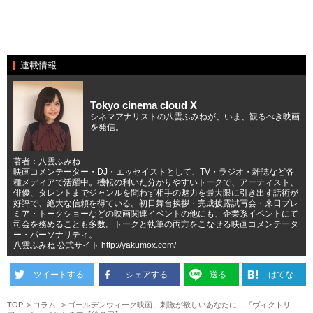
連載情報
Tokyo cinema cloud X
シネマアナリストの八雲ふみねが、いま、観るべき映画
を発信。
著者：八雲ふみね
映画コメンテーター・DJ・エッセイストとして、TV・ラジオ・雑誌など各
種メディアで活躍中。機転の利いた分かりやすいトークで、アーティスト、
俳優、タレントまでジャンルを問わず相手の魅力を最大限に引き出す話術が
好評で、絶大な信頼を得ている。初日舞台挨拶・完成披露試写会・来日プレ
ミア・トークショーなどの映画関連イベントの他にも、企業系イベントにて
司会を務めることも多数。トークと執筆の両方をこなせる映画コメンテータ
ー・パーソナリティ。
八雲ふみね 公式サイト
http://yakumox.com/
ツイートする
シェアする
送る
はてな
TOP
コラム
ゴールデンウィーク映画、刺激が欲しいあなたに…『ヴィクトリ