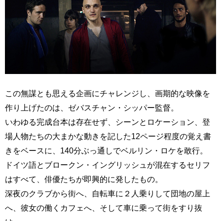
この無謀とも思える企画にチャレンジし、画期的な映像を
作り上げたのは、ゼバスチャン・シッパー監督。
いわゆる完成台本は存在せず、シーンとロケーション、登
場人物たちの大まかな動きを記した12ページ程度の覚え書
きをベースに、140分ぶっ通しでベルリン・ロケを敢行。
ドイツ語とブロークン・イングリッシュが混在するセリフ
はすべて、俳優たちが即興的に発したもの。
深夜のクラブから街へ、自転車に２人乗りして団地の屋上
へ、彼女の働くカフェへ、そして車に乗って街をすり抜