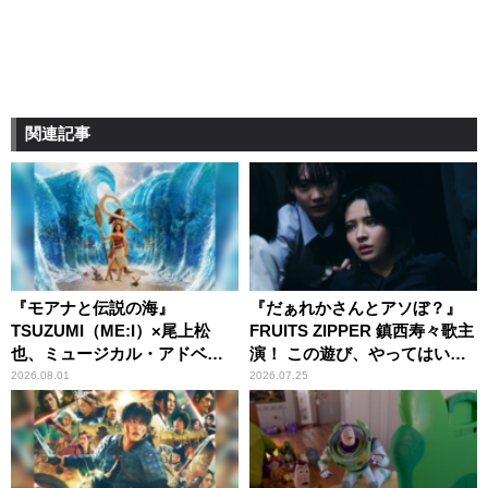
関連記事
『モアナと伝説の海』
『だぁれかさんとアソぼ？』
TSUZUMI（ME:I）×尾上松
FRUITS ZIPPER 鎮西寿々歌主
也、ミュージカル・アドベン
演！ この遊び、やってはいけ
チャーで美声を響かせる
ません。
2026.08.01
2026.07.25