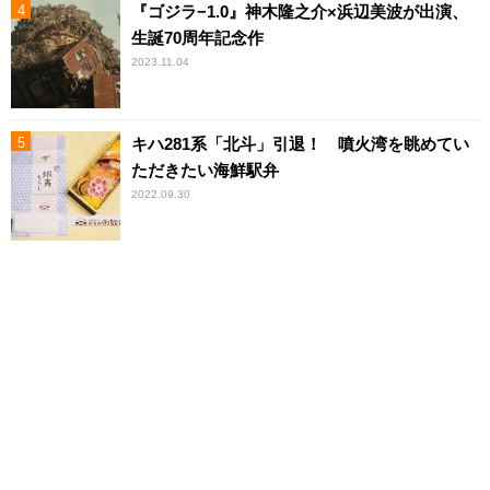
『ゴジラ−1.0』神木隆之介×浜辺美波が出演、
生誕70周年記念作
2023.11.04
キハ281系「北斗」引退！ 噴火湾を眺めてい
ただきたい海鮮駅弁
2022.09.30