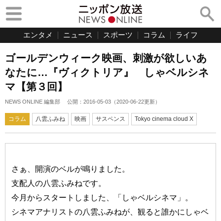
エンタメ
ニュース
スポーツ
コラム
ライフ
ゴールデンウィーク映画、刺激が欲しいあ
なたに…『ヴィクトリア』 しゃベルシネ
マ【第３回】
NEWS ONLINE 編集部
公開：
2016-05-03
（
2020-06-22
更新）
コラム
八雲ふみね
映画
サスペンス
Tokyo cinema cloud X
さぁ、開演のベルが鳴りました。
支配人の八雲ふみねです。
今月からスタートしました、「しゃベルシネマ」。
シネマアナリストの八雲ふみねが、観ると誰かにしゃベ