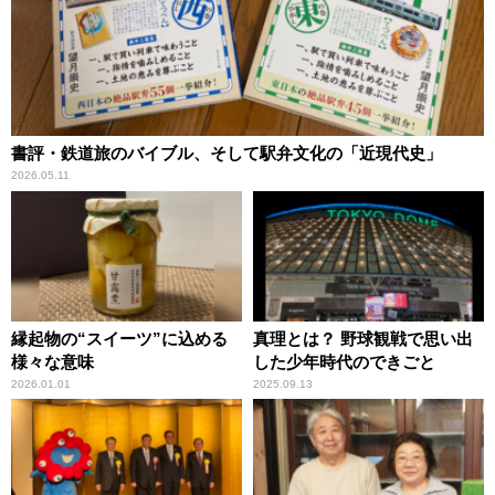
書評・鉄道旅のバイブル、そして駅弁文化の「近現代史」
2026.05.11
縁起物の“スイーツ”に込める
真理とは？ 野球観戦で思い出
様々な意味
した少年時代のできごと
2026.01.01
2025.09.13