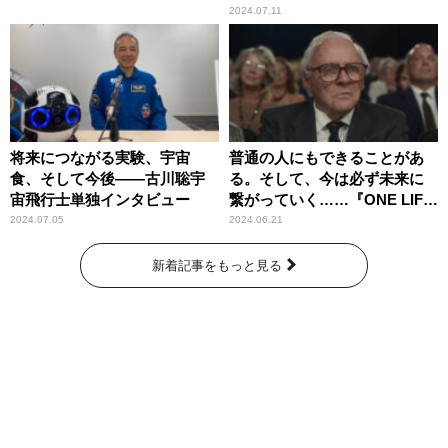
2024.07.11
将来につながる実験、宇宙
普通の人にもできることがあ
食、そして今後――古川聡宇
る。そして、今は必ず未来に
宙飛行士単独インタビュー
繋がっていく……『ONE LIFE
奇跡が繋いだ6000の命』
2024.07.05
2024.06.21
新着記事をもっと見る