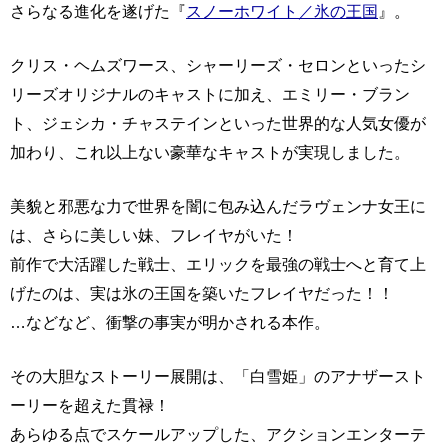
さらなる進化を遂げた『
スノーホワイト／氷の王国
』。
クリス・ヘムズワース、シャーリーズ・セロンといったシ
リーズオリジナルのキャストに加え、エミリー・ブラン
ト、ジェシカ・チャステインといった世界的な人気女優が
加わり、これ以上ない豪華なキャストが実現しました。
美貌と邪悪な力で世界を闇に包み込んだラヴェンナ女王に
は、さらに美しい妹、フレイヤがいた！
前作で大活躍した戦士、エリックを最強の戦士へと育て上
げたのは、実は氷の王国を築いたフレイヤだった！！
…などなど、衝撃の事実が明かされる本作。
その大胆なストーリー展開は、「白雪姫」のアナザースト
ーリーを超えた貫禄！
あらゆる点でスケールアップした、アクションエンターテ