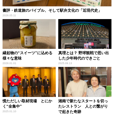
書評・鉄道旅のバイブル、そして駅弁文化の「近現代史」
2026.05.11
縁起物の“スイーツ”に込める
真理とは？ 野球観戦で思い出
様々な意味
した少年時代のできごと
2026.01.01
2025.09.13
慌ただしい取材現場 とにか
湘南で新たなスタートを切っ
く“全集中”
たレストラン 人との繋がり
で起きた奇跡
2025.01.10