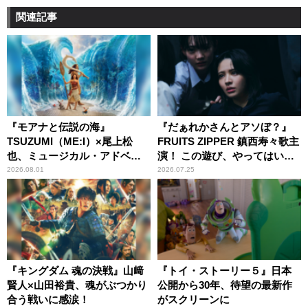
関連記事
『モアナと伝説の海』
『だぁれかさんとアソぼ？』
TSUZUMI（ME:I）×尾上松
FRUITS ZIPPER 鎮西寿々歌主
也、ミュージカル・アドベン
演！ この遊び、やってはいけ
チャーで美声を響かせる
ません。
2026.08.01
2026.07.25
『キングダム 魂の決戦』山﨑
『トイ・ストーリー５』日本
賢人×山田裕貴、魂がぶつかり
公開から30年、待望の最新作
合う戦いに感涙！
がスクリーンに