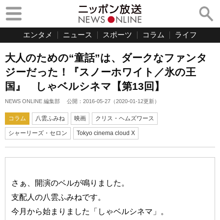
エンタメ
ニュース
スポーツ
コラム
ライフ
大人のための“童話”は、ダークなファンタ
ジーだった！『スノーホワイト／氷の王
国』 しゃベルシネマ【第13回】
NEWS ONLINE 編集部
公開：
2016-05-27
（
2020-01-12
更新）
コラム
八雲ふみね
映画
クリス・ヘムズワース
シャーリーズ・セロン
Tokyo cinema cloud X
さぁ、開演のベルが鳴りました。
支配人の八雲ふみねです。
今月から始まりました「しゃベルシネマ」。