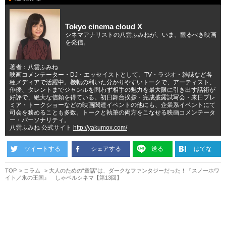
Tokyo cinema cloud X
シネマアナリストの八雲ふみねが、いま、観るべき映画
を発信。
著者：八雲ふみね
映画コメンテーター・DJ・エッセイストとして、TV・ラジオ・雑誌など各
種メディアで活躍中。機転の利いた分かりやすいトークで、アーティスト、
俳優、タレントまでジャンルを問わず相手の魅力を最大限に引き出す話術が
好評で、絶大な信頼を得ている。初日舞台挨拶・完成披露試写会・来日プレ
ミア・トークショーなどの映画関連イベントの他にも、企業系イベントにて
司会を務めることも多数。トークと執筆の両方をこなせる映画コメンテータ
ー・パーソナリティ。
八雲ふみね 公式サイト
http://yakumox.com/
ツイートする
シェアする
送る
はてな
TOP
コラム
大人のための“童話”は、ダークなファンタジーだった！『スノーホワ
イト／氷の王国』 しゃベルシネマ【第13回】