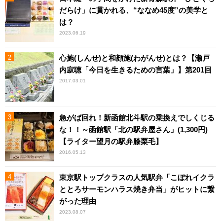
だらけ」に貫かれる、“ななめ45度”の美学と
は？
2023.06.19
心施(しんせ)と和顔施(わがんせ)とは？【瀬戸
内寂聴「今日を生きるための言葉」】第201回
2017.03.01
急がば回れ！新函館北斗駅の乗換えでしくじる
な！！～函館駅「北の駅弁屋さん」(1,300円)
【ライター望月の駅弁膝栗毛】
2016.05.13
東京駅トップクラスの人気駅弁「こぼれイクラ
ととろサーモンハラス焼き弁当」がヒットに繋
がった理由
2023.08.07