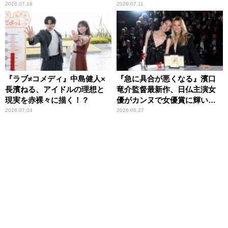
2026.07.18
2026.07.11
『ラブ≠コメディ』中島健人×
『急に具合が悪くなる』濱口
長濱ねる、アイドルの理想と
竜介監督最新作、日仏主演女
現実を赤裸々に描く！？
優がカンヌで女優賞に輝いた
話題作
2026.07.04
2026.06.27