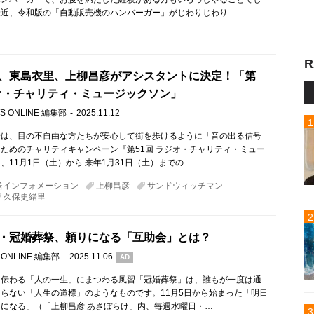
最近、令和版の「自動販売機のハンバーガー」がじわりじわり…
R
、東島衣里、上柳昌彦がアシスタントに決定！「第
ジオ・チャリティ・ミュージックソン」
S ONLINE 編集部
2025.11.12
では、目の不自由な方たちが安心して街を歩けるように「音の出る信号
ためのチャリティキャンペーン『第51回 ラジオ・チャリティ・ミュー
、11月1日（土）から 来年1月31日（土）までの…
送インフォメーション
上柳昌彦
サンドウィッチマン
久保史緒里
・冠婚葬祭、頼りになる「互助会」とは？
 ONLINE 編集部
2025.11.06
AD
ら伝わる「人の一生」にまつわる風習「冠婚葬祭」は、誰もが一度は通
らない「人生の道標」のようなものです。11月5日から始まった「明日
になる」（「上柳昌彦 あさぼらけ」内、毎週水曜日・…