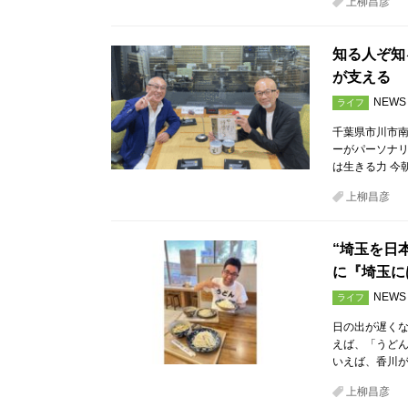
上柳昌彦
知る人ぞ知
が支える
NEWS
ライフ
千葉県市川市
ーがパーソナ
は生きる力 今
上柳昌彦
“埼玉を日
に『埼玉に
NEWS
ライフ
日の出が遅く
えば、「うど
いえば、香川
上柳昌彦