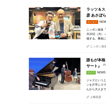
ラッツ＆ス
彦 あさぼ
NEW
エンタメ
ニッポン放送『
月20日（月）
場する。事前
ニッポン放
誰もが本格
サート』「
NEWS
ライフ
ジャズという
ンを片手にス
んから大人まで
上柳昌彦