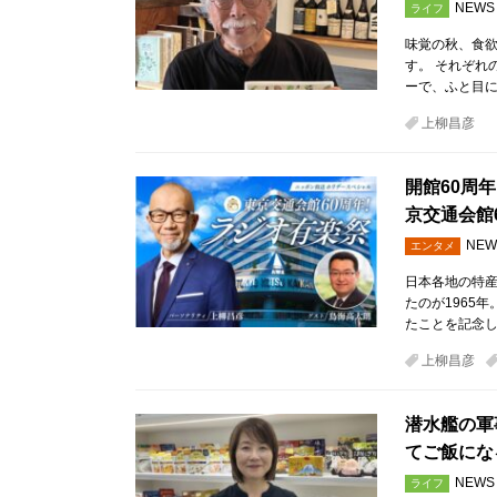
NEWS
ライフ
味覚の秋、食
す。 それぞれ
ーで、ふと目
上柳昌彦
開館60周
京交通会館
NEW
エンタメ
日本各地の特
たのが1965
たことを記念し
上柳昌彦
潜水艦の軍
てご飯にな
NEWS
ライフ