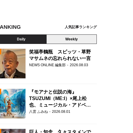
ANKING
人気記事ランキング
Daily
Weekly
笑福亭鶴瓶 スピッツ・草野
マサムネの忘れられない一言
NEWS ONLINE 編集部
2026.08.03
N
『モアナと伝説の海』
TSUZUMI（ME:I）×尾上松
也、ミュージカル・アドベン
チャーで美声を響かせる
八雲 ふみね
2026.08.01
巨人・知念、久々スタメンで