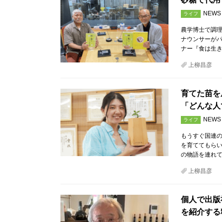
NEWS
ライフ
農学博士で調
ナウンサーが
ナー『食は生き
上柳昌彦
育てた苗を
「どんな人
NEWS
ライフ
もうすぐ国連の「
を育ててもらい
の物語を連れて
上柳昌彦
個人で出版
を紹介する