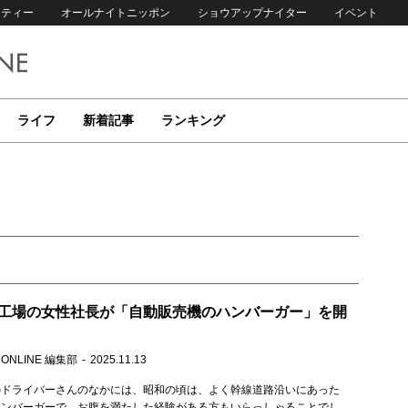
リティー
オールナイトニッポン
ショウアップナイター
イベント
ライフ
新着記事
ランキング
工場の女性社長が「自動販売機のハンバーガー」を開
 ONLINE 編集部
2025.11.13
のドライバーさんのなかには、昭和の頃は、よく幹線道路沿いにあった
ハンバーガーで、お腹を満たした経験がある方もいらっしゃることでし