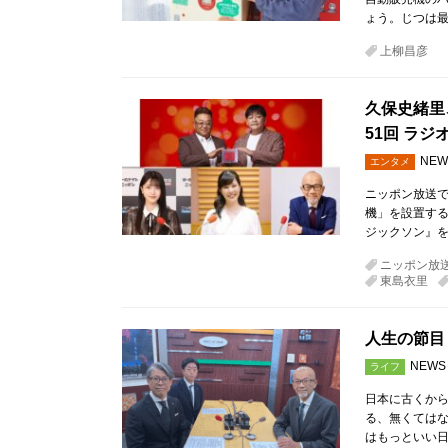
ょう。じつは
上柳昌彦
久保史緒里
51回 ラ
NEW
エンタメ
ニッポン放送
機」を設置する
ジックソン』を
ニッポン放
東島衣里
人生の節目
NEWS
ライフ
日本に古くか
る、無くてはな
はもっといい日