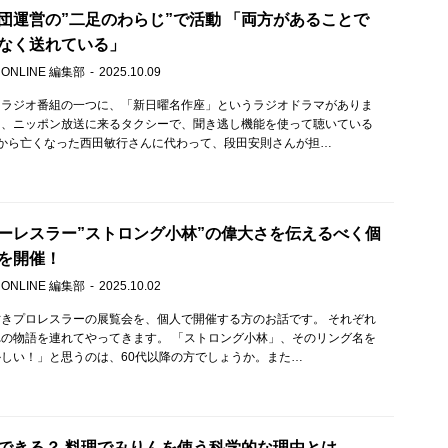
団運営の”二足のわらじ”で活動 「両方があることで
なく送れている」
 ONLINE 編集部
2025.10.09
るラジオ番組の一つに、「新日曜名作座」というラジオドラマがありま
朝、ニッポン放送に来るタクシーで、聞き逃し機能を使って聴いている
から亡くなった西田敏行さんに代わって、段田安則さんが担…
ーレスラー”ストロング小林”の偉大さを伝えるべく個
を開催！
 ONLINE 編集部
2025.10.02
きプロレスラーの展覧会を、個人で開催する方のお話です。 それぞれ
の物語を連れてやってきます。 「ストロング小林」、そのリング名を
しい！」と思うのは、60代以降の方でしょうか。また…
できる？ 料理でみりんを使う科学的な理由とは