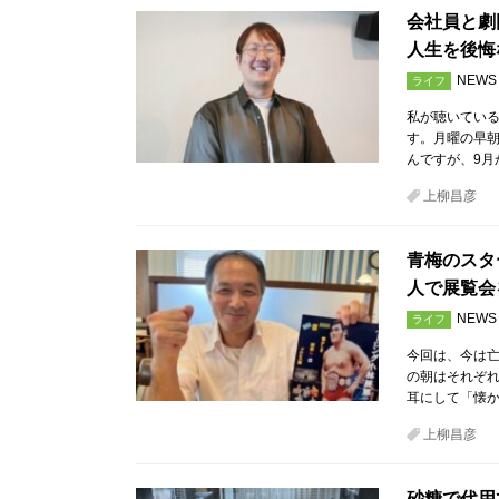
会社員と劇
人生を後悔
NEWS
ライフ
私が聴いてい
す。月曜の早
んですが、9月
上柳昌彦
青梅のスタ
人で展覧会
NEWS
ライフ
今回は、今は亡
の朝はそれぞれ
耳にして「懐か
上柳昌彦
砂糖で代用