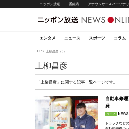
ニッポン放送
番組表
アナウンサー＆パーソナ
エンタメ
ニュース
スポーツ
コラム
TOP
上柳昌彦（3）
上柳昌彦
「上柳昌彦」に関する記事一覧ページです。
自動車修理
発
NEWS
ライフ
トラックなど
自動販売機の