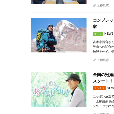
上柳昌彦
コンプレッ
家
NEWS
ライフ
吉永小百合さ
登山への関心
無理をせず、
上柳昌彦
全国の冠婚
スタート！
NEW
エンタメ
ニッポン放送で
『上柳昌彦 あ
ンでラジオに