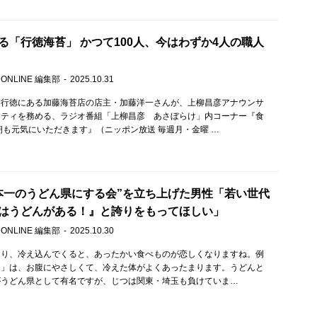
る「行徳海苔」 かつて100人、今はわずか4人の職人
 ONLINE 編集部
2025.10.31
南行徳にある加藤海苔店の店主・加藤洋一さんが、上柳昌彦アナウンサ
リティを務める、ラジオ番組「上柳昌彦 あさぼらけ」内コーナー『食
朝も元気にいただきます』（ニッポン放送 毎週月・金曜 …
本一のうどん県にする会”を立ち上げた男性「若い世代
はうどんがある！』と誇りをもってほしい」
 ONLINE 編集部
2025.10.30
なり、冷え込んでくると、あったかい食べものが恋しくなりますね。例
ん」は、お腹にやさしくて、冷えた体がよくあったまります。うどんと
がうどん県として有名ですが、じつは関東・埼玉も負けていま…