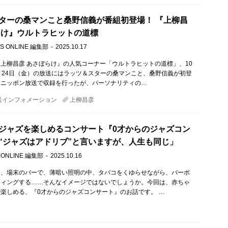
ターの桑マンこと桑野信義が番組初登場！ 『上柳昌
らけ』ウルトラヒットの道標
S ONLINE 編集部
2025.10.17
上柳昌彦 あさぼらけ』の人気コーナー「ウルトラヒットの道標」、10
～24日（金）の放送にはラッツ＆スターの桑マンこと、桑野信義が初登
にニッポン放送で収録を行ったが、パーソナリティの…
送インフォメーション
上柳昌彦
ジャズを楽しめるコンサート『0才からのジャズコン
“ジャズはアドリブ”と言いますが、人生も同じ」
 ONLINE 編集部
2025.10.16
と、場末のバーで、薄暗い照明の中、タバコをくゆらせながら、バーボ
ウィングする……そんなイメージではないでしょうか。今回は、赤ちゃ
楽しめる、『0才からのジャズコンサート』のお話です。 …