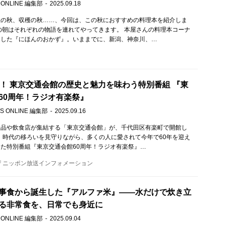
 ONLINE 編集部
2025.09.18
欲の秋、収穫の秋……、今回は、この秋におすすめの料理本を紹介しま
の朝はそれぞれの物語を連れてやってきます。 本屋さんの料理本コーナ
にした『にほんのおかず』。いままでに、新潟、神奈川、…
年！ 東京交通会館の歴史と魅力を味わう特別番組 『東
60周年！ラジオ有楽祭』
S ONLINE 編集部
2025.09.16
産品や飲食店が集結する「東京交通会館」が、千代田区有楽町で開館し
年。時代の移ろいを見守りながら、多くの人に愛されて今年で60年を迎え
た特別番組『東京交通会館60周年！ラジオ有楽祭』…
ニッポン放送インフォメーション
事食から誕生した『アルファ米』――水だけで炊き立
る非常食を、日常でも身近に
 ONLINE 編集部
2025.09.04