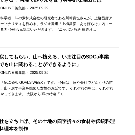
 ONLINE 編集部
2025.09.29
理科学者、味の素株式会社の研究者である川崎寛也さんが、上柳昌彦ア
パーソナリティを務める、ラジオ番組「上柳昌彦 あさぼらけ」内コー
る力 今朝も元気にいただきます』（ニッポン放送 毎週月…
戻してもらい、山へ植える、いま注目のSDGs事業
でも山に関わることができるように」
 ONLINE 編集部
2025.09.25
GLOBAL GOALS WEEK」です。 今回は、家や会社でどんぐりの苗
、山へ戻す事業を始めた女性のお話です。 それぞれの朝は、それぞれ
やってきます。 大阪からJRの特急「く…
社を立ち上げ、その土地の四季折々の食材や伝統料理
料理本を制作