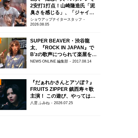
2安打1打点！山崎隆造氏「泥
臭さを感じる」、「ジャイア
ンツには少ないタイプ」
ショウアップナイタースタッフ
2026.08.05
SUPER BEAVER・渋谷龍
太、『ROCK IN JAPAN』で
B’zの歌声につられて楽屋を脱
走！？
N
NEWS ONLINE 編集部
2017.08.14
AD
『だぁれかさんとアソぼ？』
FRUITS ZIPPER 鎮西寿々歌
主演！ この遊び、やってはい
けません。
八雲 ふみね
2026.07.25
2