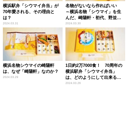
横浜駅弁「シウマイ弁当」が
名物がないなら作ればいい
70年愛される、その理由と
～横浜名物「シウマイ」を生
は？
んだ、崎陽軒・初代、野並茂
吉の精神とは？
2024.03.31
2024.03.30
横浜名物シウマイの崎陽軒
1日約2万7000食！ 70周年の
は、なぜ「崎陽軒」なのか？
横浜駅弁「シウマイ弁当」
は、どのようにして出来るの
2024.03.29
か？
2024.03.26