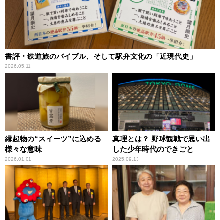
書評・鉄道旅のバイブル、そして駅弁文化の「近現代史」
2026.05.11
縁起物の“スイーツ”に込める
真理とは？ 野球観戦で思い出
様々な意味
した少年時代のできごと
2026.01.01
2025.09.13