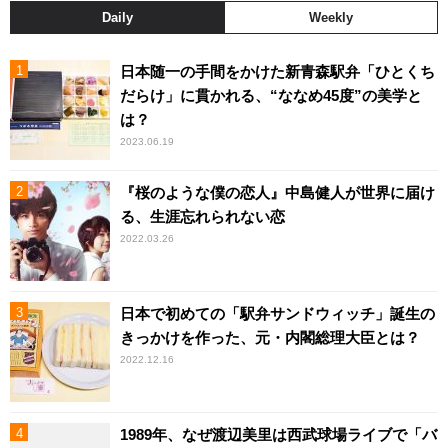
Daily
Weekly
日本随一の手間をかけた新青森駅弁「ひとくち
だらけ」に貫かれる、“ななめ45度”の美学と
は？
2023.06.19
『桜のような僕の恋人』中島健人が世界に届け
る、生涯忘れられない恋
2022.03.26
日本で初めての「駅弁サンドウィッチ」誕生の
きっかけを作った、元・内閣総理大臣とは？
2022.12.16
1989年、なぜ渡辺美里は西武球場ライブで「バ