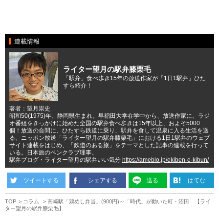
連載情報
ライター望月の駅弁膝栗毛
「駅弁」食べ歩き15年の放送作家が「1日1駅弁」ひた
すら紹介！
著者：望月崇史
昭和50(1975)年、静岡県生まれ。早稲田大学在学中から、放送作家に。ラジ
オ番組をきっかけに始めた全国の駅弁食べ歩きは15年以上、およそ5000
個！放送の合間に、ひたすら鉄道に乗り、駅弁を食して温泉に入る生活を送
る。ニッポン放送「ライター望月の駅弁膝栗毛」における1日1駅弁のウェブ
サイト連載をはじめ、「鉄道のある旅」をテーマとした記事の連載を行って
いる。日本旅のペンクラブ理事。
駅弁ブログ・ライター望月の駅弁いい気分
https://ameblo.jp/ekiben-e-kibun/
ツイートする
シェアする
送る
はてな
TOP
コラム
高崎駅「鶏めし弁当」(900円)～「時代」が動いた町・沼田 【ライ
ター望月の駅弁膝栗毛】