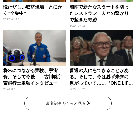
慌ただしい取材現場 とにか
湘南で新たなスタートを切っ
く“全集中”
たレストラン 人との繋がり
で起きた奇跡
2025.01.10
2024.07.11
将来につながる実験、宇宙
普通の人にもできることがあ
食、そして今後――古川聡宇
る。そして、今は必ず未来に
宙飛行士単独インタビュー
繋がっていく……『ONE LIFE
奇跡が繋いだ6000の命』
2024.07.05
2024.06.21
新着記事をもっと見る