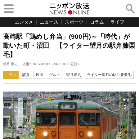
エンタメ
ニュース
スポーツ
コラム
ライフ
高崎駅「鶏めし弁当」(900円)～「時代」が
動いた町・沼田 【ライター望月の駅弁膝栗
毛】
望月 崇史
公開：
2016-09-09
（
2020-04-13
更新）
コラム
駅弁
鉄道
グルメ
望月崇史
ライター望月の駅弁膝栗毛