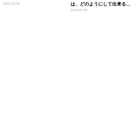
は、どのようにして出来るの
2024.03.29
か？
2024.03.26