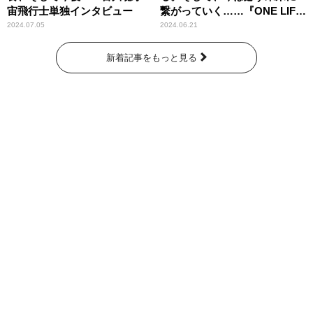
宙飛行士単独インタビュー
繋がっていく……『ONE LIFE
奇跡が繋いだ6000の命』
2024.07.05
2024.06.21
新着記事をもっと見る