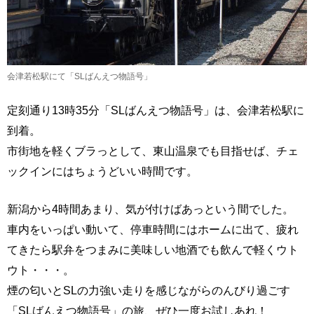
会津若松駅にて「SLばんえつ物語号」
定刻通り13時35分「SLばんえつ物語号」は、会津若松駅に
到着。
市街地を軽くブラっとして、東山温泉でも目指せば、チェ
ックインにはちょうどいい時間です。
新潟から4時間あまり、気が付けばあっという間でした。
車内をいっぱい動いて、停車時間にはホームに出て、疲れ
てきたら駅弁をつまみに美味しい地酒でも飲んで軽くウト
ウト・・・。
煙の匂いとSLの力強い走りを感じながらのんびり過ごす
「SLばんえつ物語号」の旅、ぜひ一度お試しあれ！