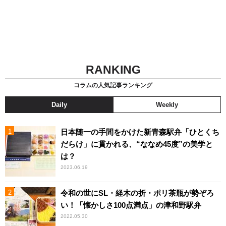
RANKING
コラムの人気記事ランキング
Daily
Weekly
日本随一の手間をかけた新青森駅弁「ひとくち
だらけ」に貫かれる、“ななめ45度”の美学と
は？
2023.06.19
令和の世にSL・経木の折・ポリ茶瓶が勢ぞろ
い！「懐かしさ100点満点」の津和野駅弁
2022.05.30