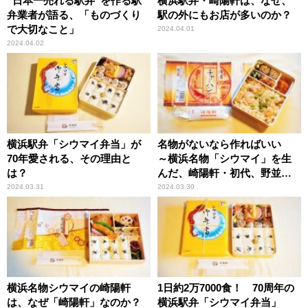
“日本一売れる駅弁”を作る駅
横浜駅弁・崎陽軒は、なぜ、
弁業者が語る、「ものづくり
駅の外にもお店が多いのか？
で大切なこと」
2024.04.01
2024.04.02
横浜駅弁「シウマイ弁当」が
名物がないなら作ればいい
70年愛される、その理由と
～横浜名物「シウマイ」を生
は？
んだ、崎陽軒・初代、野並茂
吉の精神とは？
2024.03.31
2024.03.30
横浜名物シウマイの崎陽軒
1日約2万7000食！ 70周年の
は、なぜ「崎陽軒」なのか？
横浜駅弁「シウマイ弁当」