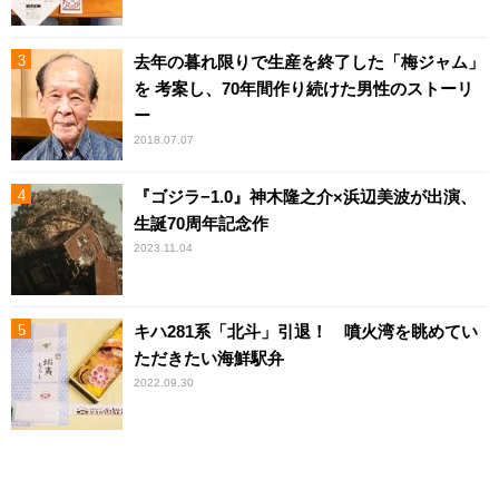
去年の暮れ限りで生産を終了した「梅ジャム」
を 考案し、70年間作り続けた男性のストーリ
ー
2018.07.07
『ゴジラ−1.0』神木隆之介×浜辺美波が出演、
生誕70周年記念作
2023.11.04
キハ281系「北斗」引退！ 噴火湾を眺めてい
ただきたい海鮮駅弁
2022.09.30