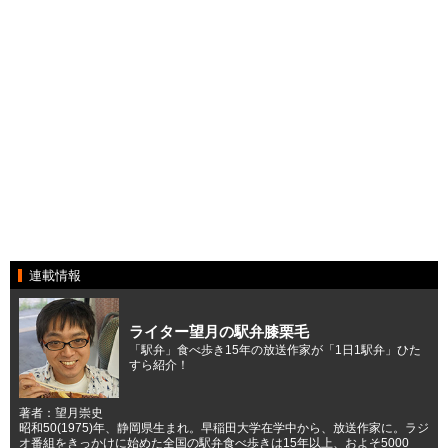
連載情報
ライター望月の駅弁膝栗毛
「駅弁」食べ歩き15年の放送作家が「1日1駅弁」ひた
すら紹介！
著者：望月崇史
昭和50(1975)年、静岡県生まれ。早稲田大学在学中から、放送作家に。ラジ
オ番組をきっかけに始めた全国の駅弁食べ歩きは15年以上、およそ5000