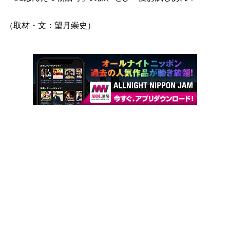
（取材・文：望月崇史）