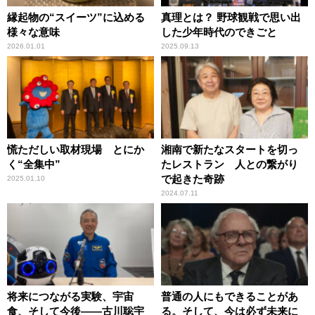
縁起物の“スイーツ”に込める
真理とは？ 野球観戦で思い出
様々な意味
した少年時代のできごと
2026.01.01
2025.09.13
慌ただしい取材現場 とにか
湘南で新たなスタートを切っ
く“全集中”
たレストラン 人との繋がり
で起きた奇跡
2025.01.10
2024.07.11
将来につながる実験、宇宙
普通の人にもできることがあ
食、そして今後――古川聡宇
る。そして、今は必ず未来に