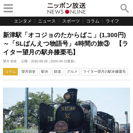
エンタメ
ニュース
スポーツ
コラム
ライフ
新津駅「オコジョのたからばこ」(1,300円)
～「SLばんえつ物語号」4時間の旅③ 【ラ
イター望月の駅弁膝栗毛】
望月 崇史
公開：
2016-09-28
（
2020-04-13
更新）
コラム
望月崇史
駅弁
鉄道
グルメ
ライター望月の駅弁膝栗毛