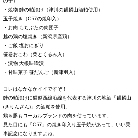
の子）
・焼物 鮭の粕漬け（津川の麒麟山酒粕使用）
玉子焼き（C57の焼印入）
・お肉 もちぶたの肉団子
越の鶏の塩焼き（新潟県産鶏）
・ご飯 塩おにぎり
笹巻おこわ（栗とくるみ入）
・漬物 大根味噌漬
・甘味菓子 笹だんご（新津羽入）
コレはなかなかイイですぞ！
鮭の粕漬けに磐越西線沿線を代表する津川の地酒「麒麟山
(きりんざん)」の酒粕を使用。
鶏＆豚もローカルブランドの肉を使っています。
見た目にも「C57」の焼き印入り玉子焼があって、いい乗
車記念になりますよね。