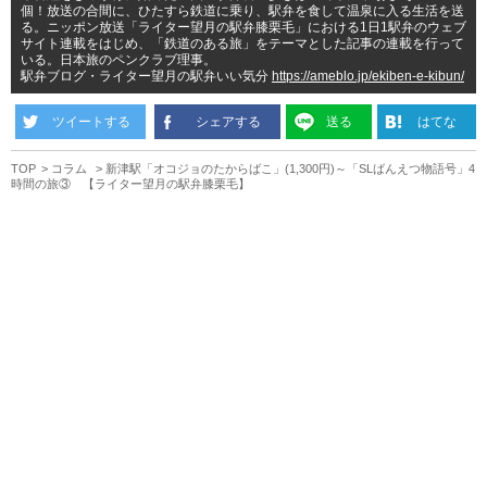
個！放送の合間に、ひたすら鉄道に乗り、駅弁を食して温泉に入る生活を送
る。ニッポン放送「ライター望月の駅弁膝栗毛」における1日1駅弁のウェブ
サイト連載をはじめ、「鉄道のある旅」をテーマとした記事の連載を行って
いる。日本旅のペンクラブ理事。
駅弁ブログ・ライター望月の駅弁いい気分
https://ameblo.jp/ekiben-e-kibun/
ツイートする
シェアする
送る
はてな
TOP
コラム
新津駅「オコジョのたからばこ」(1,300円)～「SLばんえつ物語号」4
時間の旅③ 【ライター望月の駅弁膝栗毛】