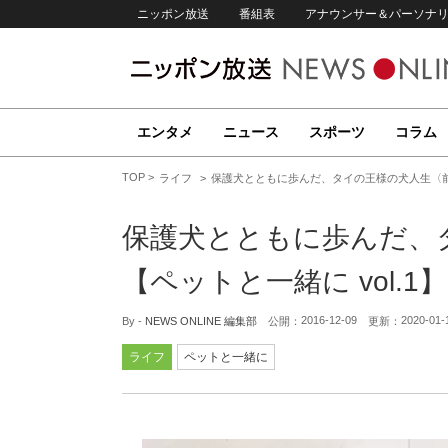
ニッポン放送
番組表
アナウンサー＆パーソナ
エンタメ
ニュース
スポーツ
コラム
TOP
ライフ
保護犬とともに歩んだ、タイの王様の犬人生〈前編
保護犬とともに歩んだ、
【ペットと一緒に vol.1】
2016-12-09
2020-01-
By -
NEWS ONLINE 編集部
公開：
更新：
ライフ
ペットと一緒に