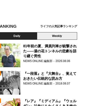
ANKING
ライフの人気記事ランキング
Daily
Weekly
81年前の夏、満員列車が銃撃され
た――湯の花トンネルの悲劇を語
り継ぐ男性
N
NEWS ONLINE 編集部
2026.08.06
AD
『一段落』と『大舞台』、覚えて
おきたい伝統的な読み方
NEWS ONLINE 編集部
2018.08.07
N
『レア』『ミディアム』『ウェル
ダン』以外にもたくさんある肉の