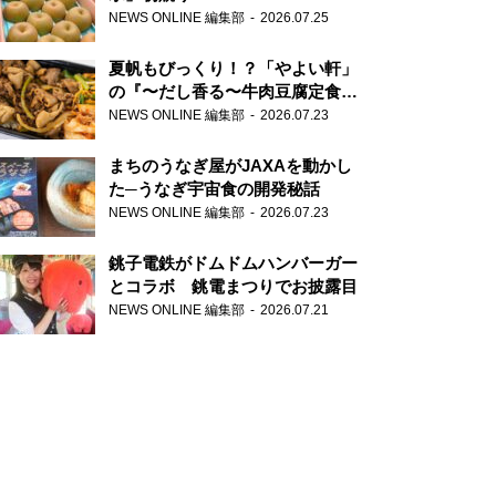
NEWS ONLINE 編集部
2026.07.25
夏帆もびっくり！？「やよい軒」
の『〜だし香る〜牛肉豆腐定食』
が香り高すぎる
NEWS ONLINE 編集部
2026.07.23
まちのうなぎ屋がJAXAを動かし
た─うなぎ宇宙食の開発秘話
NEWS ONLINE 編集部
2026.07.23
銚子電鉄がドムドムハンバーガー
とコラボ 銚電まつりでお披露目
NEWS ONLINE 編集部
2026.07.21