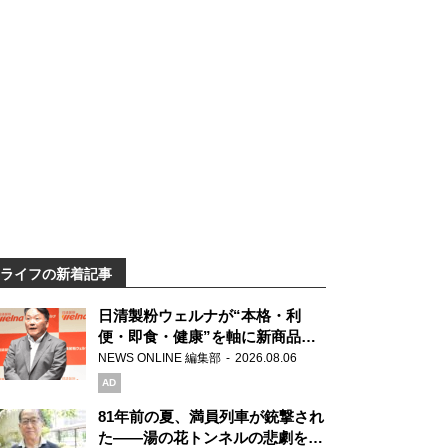
ライフの新着記事
日清製粉ウェルナが“本格・利
便・即食・健康”を軸に新商品を
展開 「マ・マー」「青の洞窟」
NEWS ONLINE 編集部
2026.08.06
ブランドを強化
AD
81年前の夏、満員列車が銃撃され
た――湯の花トンネルの悲劇を語