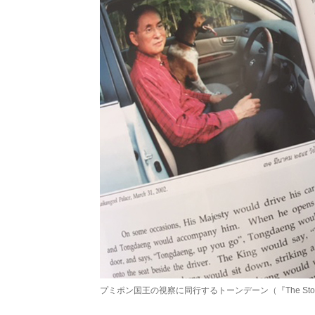
プミポン国王の視察に同行するトーンデーン（『The Story o