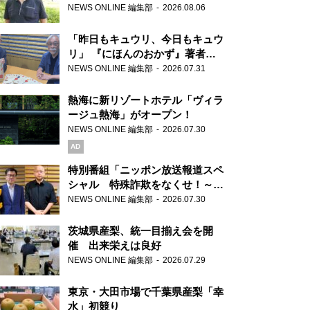
り継ぐ男性
NEWS ONLINE 編集部
2026.08.06
「昨日もキュウリ、今日もキュウ
リ」 『にほんのおかず』著者が
見つけた家庭料理の知恵
NEWS ONLINE 編集部
2026.07.31
熱海に新リゾートホテル「ヴィラ
ージュ熱海」がオープン！
NEWS ONLINE 編集部
2026.07.30
AD
特別番組「ニッポン放送報道スペ
シャル 特殊詐欺をなくせ！～被
害者・加害者・警視庁が語るトク
NEWS ONLINE 編集部
2026.07.30
リュウの実態～」放送
茨城県産梨、統一目揃え会を開
催 出来栄えは良好
NEWS ONLINE 編集部
2026.07.29
東京・大田市場で千葉県産梨「幸
水」初競り