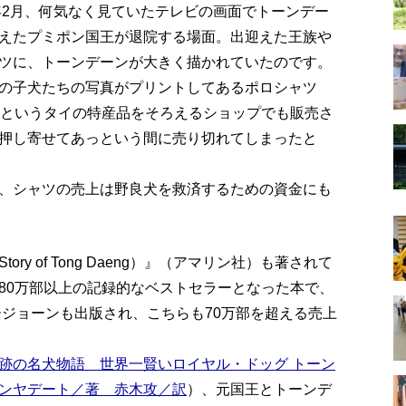
年2月、何気なく見ていたテレビの画面でトーンデー
えたプミポン国王が退院する場面。出迎えた王族や
ツに、トーンデーンが大きく描かれていたのです。
の子犬たちの写真がプリントしてあるポロシャツ
ス”というタイの特産品をそろえるショップでも販売さ
押し寄せてあっという間に売り切れてしまったと
、シャツの売上は野良犬を救済するための資金にも
ry of Tong Daeng）』（アマリン社）も著されて
80万部以上の記録的なベストセラーとなった本で、
ージョーンも出版され、こちらも70万部を超える売上
跡の名犬物語 世界一賢いロイヤル・ドッグ トーン
ンヤデート／著 赤木攻／訳
）、元国王とトーンデ