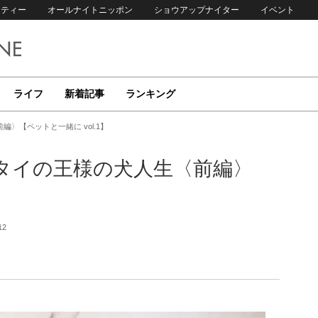
リティー
オールナイトニッポン
ショウアップナイター
イベント
ライフ
新着記事
ランキング
〉【ペットと一緒に vol.1】
タイの王様の犬人生〈前編〉
12