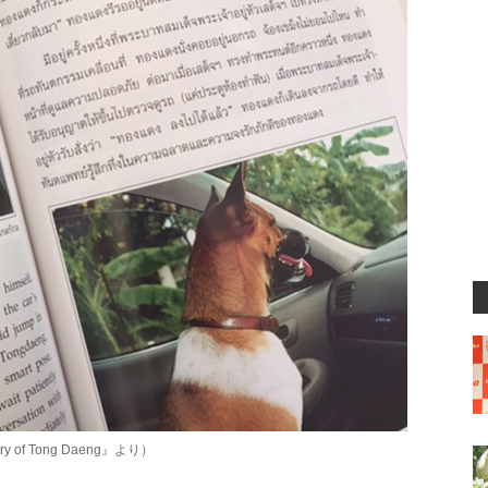
f Tong Daeng』より）