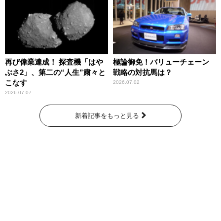
再び偉業達成！ 探査機「はや
極論御免！バリューチェーン
ぶさ2」、第二の“人生”粛々と
戦略の対抗馬は？
こなす
2026.07.02
2026.07.07
新着記事をもっと見る