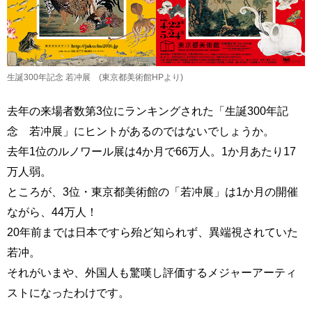
生誕300年記念 若冲展 (
東京都美術館HPより
)
去年の来場者数第3位にランキングされた「生誕300年記
念 若冲展」にヒントがあるのではないでしょうか。
去年1位のルノワール展は4か月で66万人。1か月あたり17
万人弱。
ところが、3位・東京都美術館の「若冲展」は1か月の開催
ながら、44万人！
20年前までは日本ですら殆ど知られず、異端視されていた
若冲。
それがいまや、外国人も驚嘆し評価するメジャーアーティ
ストになったわけです。