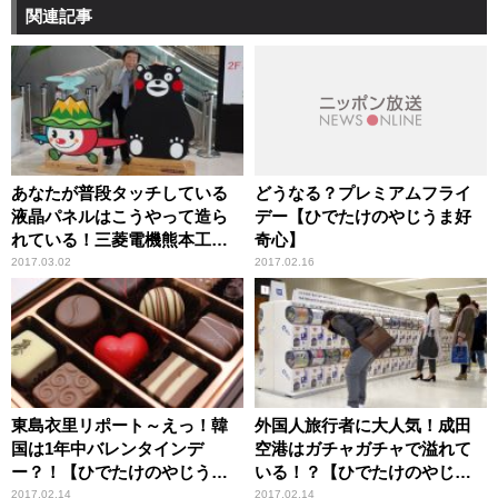
関連記事
あなたが普段タッチしている
どうなる？プレミアムフライ
液晶パネルはこうやって造ら
デー【ひでたけのやじうま好
れている！三菱電機熊本工場
奇心】
リポート【ひでたけのやじう
2017.03.02
2017.02.16
ま好奇心】
東島衣里リポート～えっ！韓
外国人旅行者に大人気！成田
国は1年中バレンタインデ
空港はガチャガチャで溢れて
ー？！【ひでたけのやじうま
いる！？【ひでたけのやじう
好奇心】
ま好奇心】
2017.02.14
2017.02.14