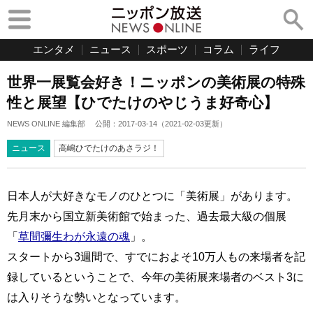
エンタメ
ニュース
スポーツ
コラム
ライフ
世界一展覧会好き！ニッポンの美術展の特殊
性と展望【ひでたけのやじうま好奇心】
NEWS ONLINE 編集部
公開：
2017-03-14
（
2021-02-03
更新）
ニュース
高嶋ひでたけのあさラジ！
日本人が大好きなモノのひとつに「美術展」があります。
先月末から国立新美術館で始まった、過去最大級の個展
「
草間彌生わが永遠の魂
」。
スタートから3週間で、すでにおよそ10万人もの来場者を記
録しているということで、今年の美術展来場者のベスト3に
は入りそうな勢いとなっています。