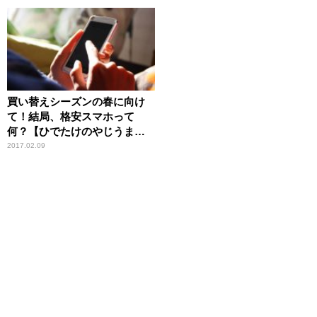
買い替えシーズンの春に向け
て！結局、格安スマホって
何？【ひでたけのやじうま好
奇心】
2017.02.09