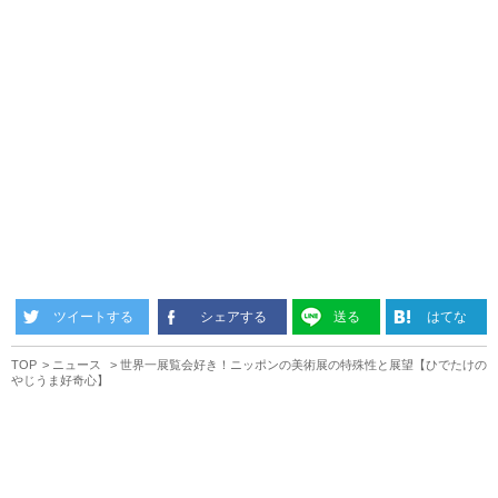
ツイートする
シェアする
送る
はてな
TOP
ニュース
世界一展覧会好き！ニッポンの美術展の特殊性と展望【ひでたけの
やじうま好奇心】