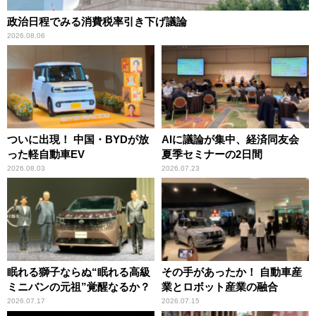
政治日程でみる消費税率引き下げ議論
2026.08.06
ついに出現！ 中国・BYDが放
AIに議論が集中、経済同友会
った軽自動車EV
夏季セミナーの2日間
2026.08.03
2026.07.23
眠れる獅子ならぬ“眠れる高級
その手があったか！ 自動車産
ミニバンの元祖”覚醒なるか？
業とロボット産業の融合
2026.07.17
2026.07.15