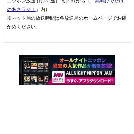
ニッポン放送 (月)～(金) 朝7:37から（「
高嶋ひでたけ
のあさラジ！
」内）
※ネット局の放送時間は各放送局のホームページでお確
かめください。