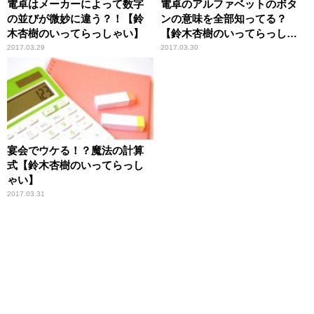
電卓はメーカーによって数字
電卓のアルファベットのボタ
の並びが微妙に違う？！【鈴
ンの意味を全部知ってる？
木杏樹のいってらっしゃい】
【鈴木杏樹のいってらっしゃ
い】
2017.03.29
2017.03.30
宴会でウケる！？魔法の計算
式【鈴木杏樹のいってらっし
ゃい】
2017.03.31