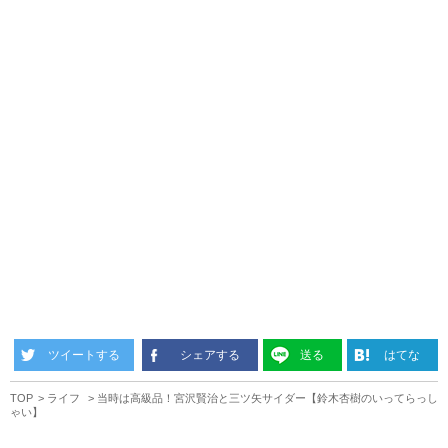
ツイートする
シェアする
送る
はてな
TOP
ライフ
当時は高級品！宮沢賢治と三ツ矢サイダー【鈴木杏樹のいってらっし
ゃい】