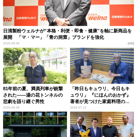
日清製粉ウェルナが“本格・利便・即食・健康”を軸に新商品を
展開 「マ・マー」「青の洞窟」ブランドを強化
2026.08.06
AD
81年前の夏、満員列車が銃撃
「昨日もキュウリ、今日もキ
された――湯の花トンネルの
ュウリ」 『にほんのおかず』
悲劇を語り継ぐ男性
著者が見つけた家庭料理の知
恵
2026.08.06
2026.07.31