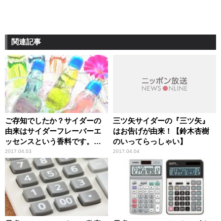
関連記事
ご存知でしたか？サイダーの
三ツ矢サイダーの『三ツ矢』
由来はサイダーフレーバーエ
はお告げが由来！【鈴木杏樹
ッセンスという香料です。
のいってらっしゃい】
【鈴木杏樹のいってらっしゃ
2017.04.03
2017.04.04
い】