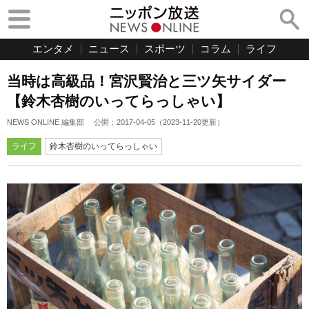
エンタメ
ニュース
スポーツ
コラム
ライフ
当時は高級品！宮沢賢治と三ツ矢サイダー
【鈴木杏樹のいってらっしゃい】
NEWS ONLINE 編集部
公開：
2017-04-05
（
2023-11-20
更新）
ライフ
鈴木杏樹のいってらっしゃい