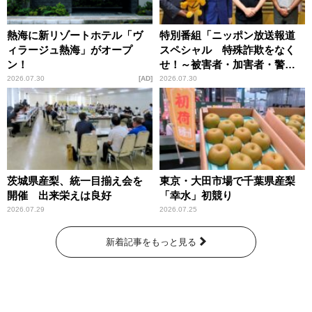
熱海に新リゾートホテル「ヴ
特別番組「ニッポン放送報道
ィラージュ熱海」がオープ
スペシャル 特殊詐欺をなく
ン！
せ！～被害者・加害者・警視
庁が語るトクリュウの実態
2026.07.30
AD
2026.07.30
～」放送
茨城県産梨、統一目揃え会を
東京・大田市場で千葉県産梨
開催 出来栄えは良好
「幸水」初競り
2026.07.29
2026.07.25
新着記事をもっと見る