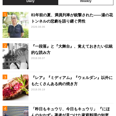
Daily
Weekly
81年前の夏、満員列車が銃撃された――湯の花
トンネルの悲劇を語り継ぐ男性
2026.08.06
『一段落』と『大舞台』、覚えておきたい伝統
的な読み方
2018.08.07
『レア』『ミディアム』『ウェルダン』以外に
もたくさんある肉の焼き方
2018.09.19
「昨日もキュウリ、今日もキュウリ」 『にほ
んのおかず』著者が見つけた家庭料理の知恵