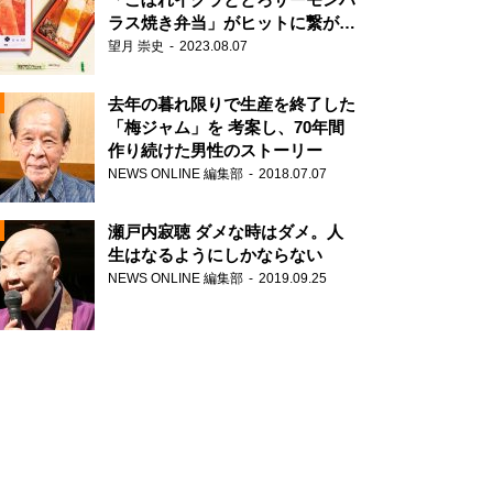
ラス焼き弁当」がヒットに繋がっ
た理由
望月 崇史
2023.08.07
N
去年の暮れ限りで生産を終了した
「梅ジャム」を 考案し、70年間
作り続けた男性のストーリー
NEWS ONLINE 編集部
2018.07.07
瀬戸内寂聴 ダメな時はダメ。人
生はなるようにしかならない
NEWS ONLINE 編集部
2019.09.25