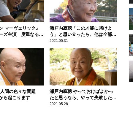
ン マーヴェリック』
瀬戸内寂聴「この才能に賭けよ
ーズ主演 度重なる公
う」と思い立ったら、他は全部捨
て、待望のスクリーン
てましょう
2021.05.31
 人間の色々な問題
瀬戸内寂聴 やっておけばよかっ
から起こります
たと思うなら、やって失敗したほ
うがいいです
2021.05.28