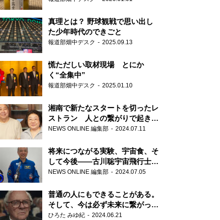
真理とは？ 野球観戦で思い出し
た少年時代のできごと
報道部畑中デスク
2025.09.13
慌ただしい取材現場 とにか
く“全集中”
報道部畑中デスク
2025.01.10
湘南で新たなスタートを切ったレ
ストラン 人との繋がりで起きた
奇跡
NEWS ONLINE 編集部
2024.07.11
将来につながる実験、宇宙食、そ
して今後――古川聡宇宙飛行士単
独インタビュー
NEWS ONLINE 編集部
2024.07.05
普通の人にもできることがある。
そして、今は必ず未来に繋がって
いく……『ONE LIFE 奇跡が繋い
ひろた みゆ紀
2024.06.21