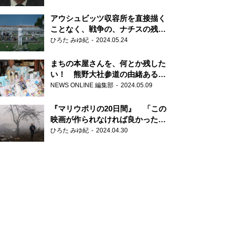
だ6000の命』
アウシュビッツ収容所を直接描く
ことなく、戦争の、ナチスの残虐
さが見える映画 『関心領域』
ひろた みゆ紀
2024.05.24
まちの本屋さんを、何とか残した
い！ 熊野大社参道の由緒ある書
店・三代目の強い思い
NEWS ONLINE 編集部
2024.05.09
『マリウポリの20日間』 「この
映画が作られなければ良かった」
と語る監督
ひろた みゆ紀
2024.04.30