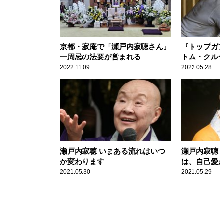
京都・寂庵で「瀬戸内寂聴さん」
『トップガ
一周忌の法要が営まれる
トム・クル
開延期を経
2022.11.09
2022.05.28
へ
瀬戸内寂聴 いまある流れはいつ
瀬戸内寂聴
か変わります
は、自己愛
2021.05.30
2021.05.29