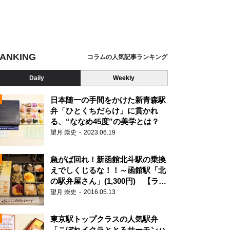
ANKING
コラムの人気記事ランキング
Daily
Weekly
日本随一の手間をかけた新青森駅
弁「ひとくちだらけ」に貫かれ
る、“ななめ45度”の美学とは？
望月 崇史
2023.06.19
急がば回れ！新函館北斗駅の乗換
えでしくじるな！！～函館駅「北
の駅弁屋さん」(1,300円) 【ライ
ター望月の駅弁膝栗毛】
望月 崇史
2016.05.13
N
東京駅トップクラスの人気駅弁
「こぼれイクラととろサーモンハ