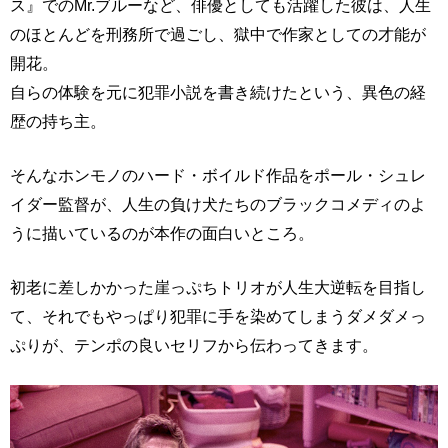
ス』でのMr.ブルーなど、俳優としても活躍した彼は、人生
のほとんどを刑務所で過ごし、獄中で作家としての才能が
開花。
自らの体験を元に犯罪小説を書き続けたという、異色の経
歴の持ち主。
そんなホンモノのハード・ボイルド作品をポール・シュレ
イダー監督が、人生の負け犬たちのブラックコメディのよ
うに描いているのが本作の面白いところ。
初老に差しかかった崖っぷちトリオが人生大逆転を目指し
て、それでもやっぱり犯罪に手を染めてしまうダメダメっ
ぷりが、テンポの良いセリフから伝わってきます。