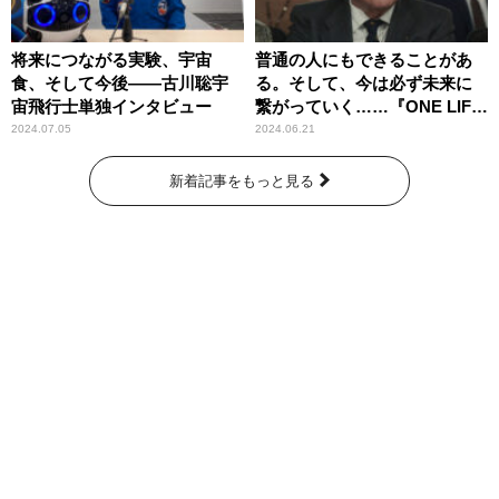
将来につながる実験、宇宙
普通の人にもできることがあ
食、そして今後――古川聡宇
る。そして、今は必ず未来に
宙飛行士単独インタビュー
繋がっていく……『ONE LIFE
奇跡が繋いだ6000の命』
2024.07.05
2024.06.21
新着記事をもっと見る