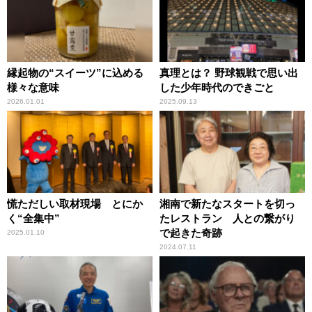
縁起物の“スイーツ”に込める
真理とは？ 野球観戦で思い出
様々な意味
した少年時代のできごと
2026.01.01
2025.09.13
慌ただしい取材現場 とにか
湘南で新たなスタートを切っ
く“全集中”
たレストラン 人との繋がり
で起きた奇跡
2025.01.10
2024.07.11