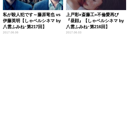
私が殺人犯です～藤原竜也 vs
上戸彩×斎藤工=不倫愛再び
伊藤英明【しゃベルシネマ by
『昼顔』【しゃベルシネマ by
八雲ふみね･第217回】
八雲ふみね･第216回】
2017.06.06
2017.06.03