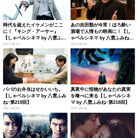
時代を超えたイケメンがここ
あの吉田類が今宵！ほろ酔い
に！『キング・アーサー』
酒場で人情もの映画に！【し
【しゃベルシネマ by 八雲ふみ
ゃベルシネマ by 八雲ふみね･
ね･第221回】
第220回】
2017.06.13
2017.06.10
パパのお弁当はせかいいち。
真夜中に怪物があなたの真実
【しゃベルシネマ by 八雲ふみ
を喰べに来る【しゃベルシネ
ね･第219回】
マ by 八雲ふみね･第218回】
2017.06.09
2017.06.08