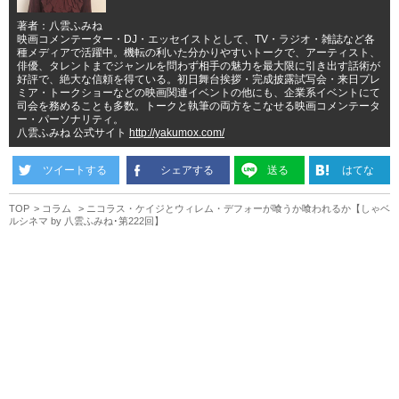
著者：八雲ふみね
映画コメンテーター・DJ・エッセイストとして、TV・ラジオ・雑誌など各
種メディアで活躍中。機転の利いた分かりやすいトークで、アーティスト、
俳優、タレントまでジャンルを問わず相手の魅力を最大限に引き出す話術が
好評で、絶大な信頼を得ている。初日舞台挨拶・完成披露試写会・来日プレ
ミア・トークショーなどの映画関連イベントの他にも、企業系イベントにて
司会を務めることも多数。トークと執筆の両方をこなせる映画コメンテータ
ー・パーソナリティ。
八雲ふみね 公式サイト
http://yakumox.com/
ツイートする
シェアする
送る
はてな
TOP
コラム
ニコラス・ケイジとウィレム・デフォーが喰うか喰われるか【しゃベ
ルシネマ by 八雲ふみね･第222回】