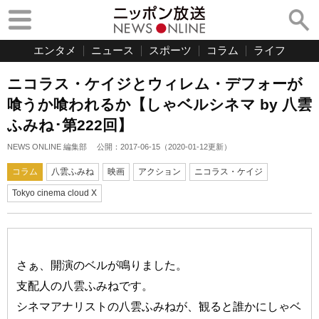
エンタメ
ニュース
スポーツ
コラム
ライフ
ニコラス・ケイジとウィレム・デフォーが
喰うか喰われるか【しゃベルシネマ by 八雲
ふみね･第222回】
NEWS ONLINE 編集部
公開：
2017-06-15
（
2020-01-12
更新）
コラム
八雲ふみね
映画
アクション
ニコラス・ケイジ
Tokyo cinema cloud X
さぁ、開演のベルが鳴りました。
支配人の八雲ふみねです。
シネマアナリストの八雲ふみねが、観ると誰かにしゃベ