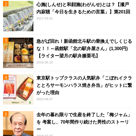
心施(しんせ)と和顔施(わがんせ)とは？【瀬戸
内寂聴「今日を生きるための言葉」】第201回
2017.03.01
急がば回れ！新函館北斗駅の乗換えでしくじる
な！！～函館駅「北の駅弁屋さん」(1,300円)
【ライター望月の駅弁膝栗毛】
2016.05.13
東京駅トップクラスの人気駅弁「こぼれイクラ
ととろサーモンハラス焼き弁当」がヒットに繋
がった理由
2023.08.07
去年の暮れ限りで生産を終了した「梅ジャム」
を 考案し、70年間作り続けた男性のストーリ
ー
2018.07.07