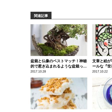
関連記事
盆栽と仏像のベストマッチ！神秘
文章と絵が
的で惹き込まれるような盆栽っ
ールな『世
て？
2017.10.28
2017.10.22