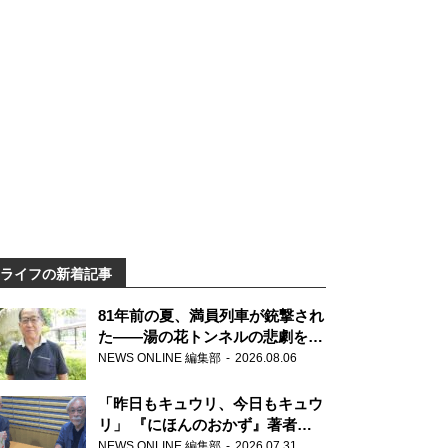
ライフの新着記事
81年前の夏、満員列車が銃撃され
た――湯の花トンネルの悲劇を語
り継ぐ男性の
NEWS ONLINE 編集部
2026.08.06
「昨日もキュウリ、今日もキュウ
リ」 『にほんのおかず』著者が
見つけた家庭料理の知恵
NEWS ONLINE 編集部
2026.07.31