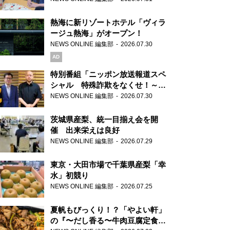
熱海に新リゾートホテル「ヴィラ
ージュ熱海」がオープン！
NEWS ONLINE 編集部
2026.07.30
AD
特別番組「ニッポン放送報道スペ
シャル 特殊詐欺をなくせ！～被
害者・加害者・警視庁が語るトク
NEWS ONLINE 編集部
2026.07.30
リュウの実態～」放送
茨城県産梨、統一目揃え会を開
催 出来栄えは良好
NEWS ONLINE 編集部
2026.07.29
東京・大田市場で千葉県産梨「幸
水」初競り
NEWS ONLINE 編集部
2026.07.25
夏帆もびっくり！？「やよい軒」
の『〜だし香る〜牛肉豆腐定食』