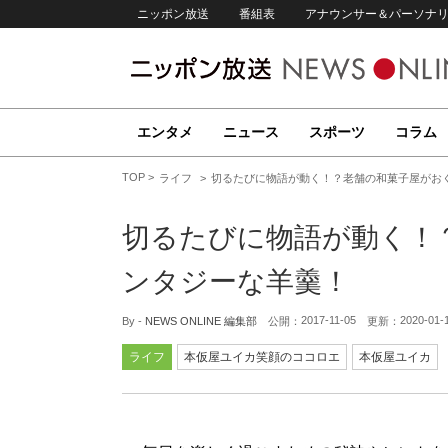
ニッポン放送
番組表
アナウンサー＆パーソナ
エンタメ
ニュース
スポーツ
コラム
TOP
ライフ
切るたびに物語が動く！？老舗の和菓子屋がお
切るたびに物語が動く！
ンタジーな羊羹！
2017-11-05
2020-01-
By -
NEWS ONLINE 編集部
公開：
更新：
ライフ
本仮屋ユイカ笑顔のココロエ
本仮屋ユイカ