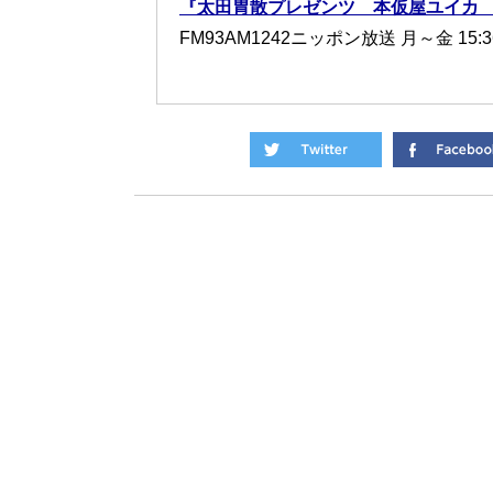
『太田胃散プレゼンツ 本仮屋ユイカ
FM93AM1242ニッポン放送 月～金 15:3