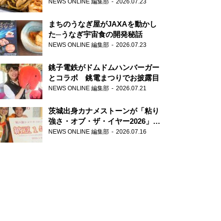
が香り高すぎる
NEWS ONLINE 編集部
2026.07.23
まちのうなぎ屋がJAXAを動かし
た─うなぎ宇宙食の開発秘話
NEWS ONLINE 編集部
2026.07.23
銚子電鉄がドムドムハンバーガー
とコラボ 銚電まつりでお披露目
NEWS ONLINE 編集部
2026.07.21
茨城出身カナメストーンが「粘り
強さ・オブ・ザ・イヤー2026」受
賞 粘り強いコンビ愛で納豆を
NEWS ONLINE 編集部
2026.07.16
PR