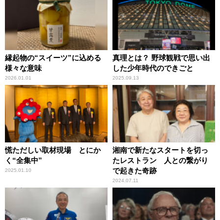
縁起物の“スイーツ”に込める
真理とは？ 野球観戦で思い出
様々な意味
した少年時代のできごと
2026.01.01
2025.09.13
慌ただしい取材現場 とにか
湘南で新たなスタートを切っ
く“全集中”
たレストラン 人との繋がり
で起きた奇跡
2025.01.10
2024.07.11