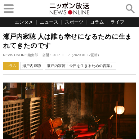
エンタメ
ニュース
スポーツ
コラム
ライフ
瀬戸内寂聴 人は誰も幸せになるために生ま
れてきたのです
NEWS ONLINE 編集部
公開：
2017-11-17
（
2020-01-12
更新）
コラム
瀬戸内寂聴
瀬戸内寂聴「今日を生きるための言葉」