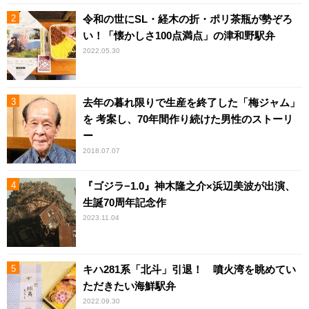
令和の世にSL・経木の折・ポリ茶瓶が勢ぞろ
い！「懐かしさ100点満点」の津和野駅弁
2022.05.30
去年の暮れ限りで生産を終了した「梅ジャム」
を 考案し、70年間作り続けた男性のストーリ
ー
2018.07.07
『ゴジラ−1.0』神木隆之介×浜辺美波が出演、
生誕70周年記念作
2023.11.04
キハ281系「北斗」引退！ 噴火湾を眺めてい
ただきたい海鮮駅弁
2022.09.30