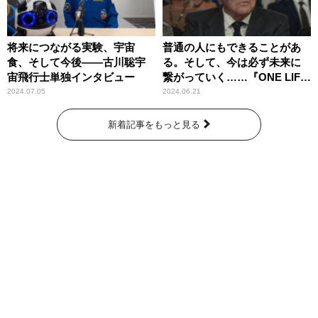
将来につながる実験、宇宙
普通の人にもできることがあ
食、そして今後――古川聡宇
る。そして、今は必ず未来に
宙飛行士単独インタビュー
繋がっていく……『ONE LIFE
奇跡が繋いだ6000の命』
2024.07.05
2024.06.21
新着記事をもっと見る