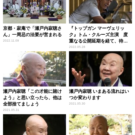
京都・寂庵で「瀬戸内寂聴さ
『トップガン マーヴェリッ
ん」一周忌の法要が営まれる
ク』トム・クルーズ主演 度
重なる公開延期を経て、待望
2022.11.09
のスクリーンへ
2022.05.28
瀬戸内寂聴「この才能に賭け
瀬戸内寂聴 いまある流れはい
よう」と思い立ったら、他は
つか変わります
全部捨てましょう
2021.05.30
2021.05.31