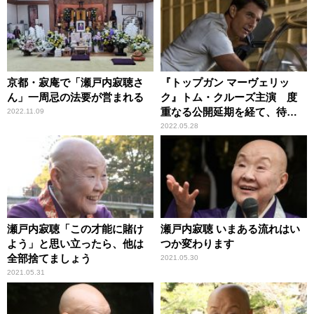
京都・寂庵で「瀬戸内寂聴さ
『トップガン マーヴェリッ
ん」一周忌の法要が営まれる
ク』トム・クルーズ主演 度
重なる公開延期を経て、待望
2022.11.09
のスクリーンへ
2022.05.28
瀬戸内寂聴「この才能に賭け
瀬戸内寂聴 いまある流れはい
よう」と思い立ったら、他は
つか変わります
全部捨てましょう
2021.05.30
2021.05.31