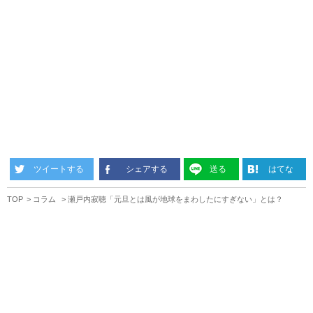
ツイートする
シェアする
送る
はてな
TOP
コラム
瀬戸内寂聴「元旦とは風が地球をまわしたにすぎない」とは？