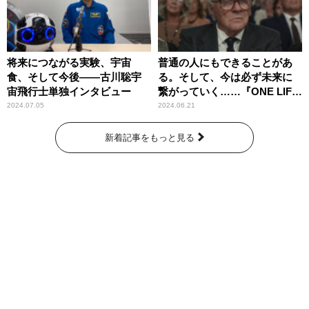
将来につながる実験、宇宙
普通の人にもできることがあ
食、そして今後――古川聡宇
る。そして、今は必ず未来に
宙飛行士単独インタビュー
繋がっていく……『ONE LIFE
奇跡が繋いだ6000の命』
2024.07.05
2024.06.21
新着記事をもっと見る