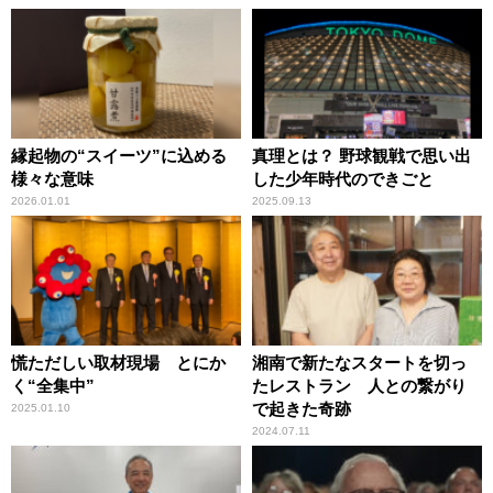
縁起物の“スイーツ”に込める
真理とは？ 野球観戦で思い出
様々な意味
した少年時代のできごと
2026.01.01
2025.09.13
慌ただしい取材現場 とにか
湘南で新たなスタートを切っ
く“全集中”
たレストラン 人との繋がり
で起きた奇跡
2025.01.10
2024.07.11