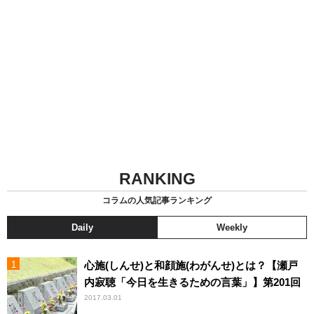
RANKING
コラムの人気記事ランキング
Daily
Weekly
心施(しんせ)と和顔施(わがんせ)とは？【瀬戸
内寂聴「今日を生きるための言葉」】第201回
2017.03.01