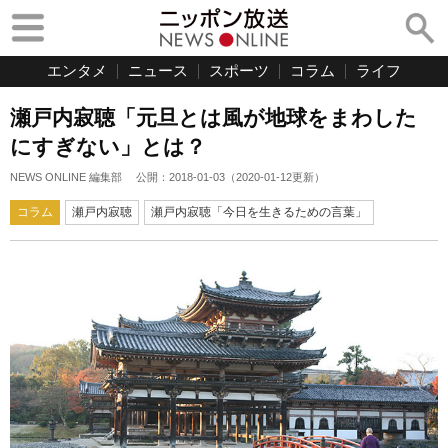
エンタメ
ニュース
スポーツ
コラム
ライフ
瀬戸内寂聴「元旦とは風が地球をまわした
にすぎない」とは？
NEWS ONLINE 編集部
公開：
2018-01-03
（
2020-01-12
更新）
コラム
瀬戸内寂聴
瀬戸内寂聴「今日を生きるための言葉」