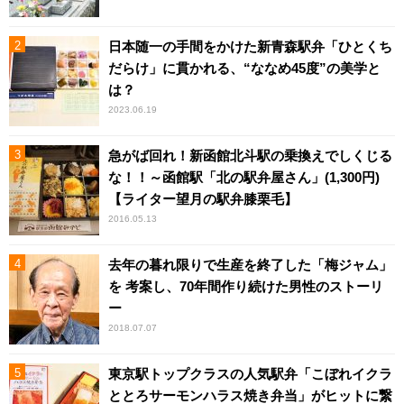
日本随一の手間をかけた新青森駅弁「ひとくち
だらけ」に貫かれる、“ななめ45度”の美学と
は？
2023.06.19
急がば回れ！新函館北斗駅の乗換えでしくじる
な！！～函館駅「北の駅弁屋さん」(1,300円)
【ライター望月の駅弁膝栗毛】
2016.05.13
去年の暮れ限りで生産を終了した「梅ジャム」
を 考案し、70年間作り続けた男性のストーリ
ー
2018.07.07
東京駅トップクラスの人気駅弁「こぼれイクラ
ととろサーモンハラス焼き弁当」がヒットに繋