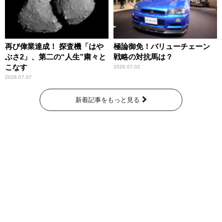
再び偉業達成！ 探査機「はや
極論御免！バリューチェーン
ぶさ2」、第二の“人生”粛々と
戦略の対抗馬は？
こなす
2026.07.02
2026.07.07
新着記事をもっと見る