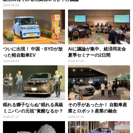
2026.08.06
ついに出現！ 中国・BYDが放
AIに議論が集中、経済同友会
った軽自動車EV
夏季セミナーの2日間
2026.08.03
2026.07.23
眠れる獅子ならぬ“眠れる高級
その手があったか！ 自動車産
ミニバンの元祖”覚醒なるか？
業とロボット産業の融合
2026.07.17
2026.07.15