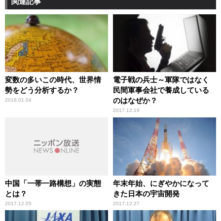
関連記事
変数の多いこの時代、世界情
電子戦の兵士～軍隊ではなく
勢をどう分析するか？
民間軍事会社で養成している
のはなぜか？
2018.01.04
2017.12.19
中国「一帯一路構想」の実態
年末年始、にぎやかになって
とは？
きた日本の宇宙開発
2017.12.05
2017.12.27