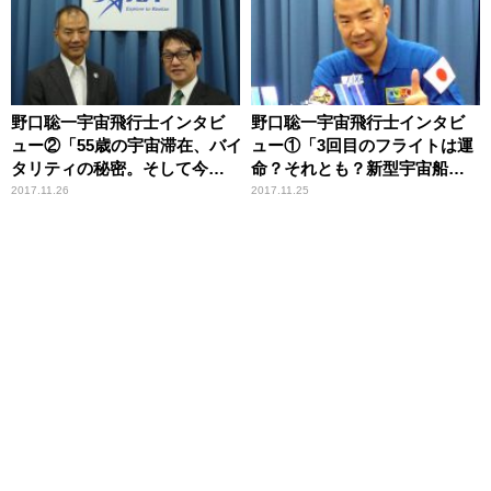
野口聡一宇宙飛行士インタビ
野口聡一宇宙飛行士インタビ
ュー②「55歳の宇宙滞在、バイ
ュー①「3回目のフライトは運
タリティの秘密。そして今後
命？それとも？新型宇宙船へ
の宇宙ビジネスは？」
の期待は？」
2017.11.26
2017.11.25