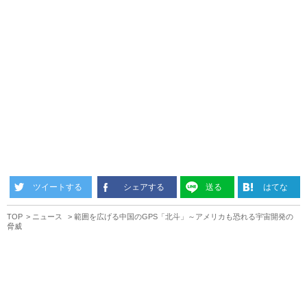
ツイートする
シェアする
送る
はてな
TOP
ニュース
範囲を広げる中国のGPS「北斗」～アメリカも恐れる宇宙開発の
脅威