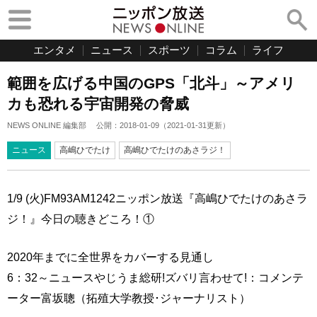
エンタメ
ニュース
スポーツ
コラム
ライフ
範囲を広げる中国のGPS「北斗」～アメリ
カも恐れる宇宙開発の脅威
NEWS ONLINE 編集部
公開：
2018-01-09
（
2021-01-31
更新）
ニュース
高嶋ひでたけ
高嶋ひでたけのあさラジ！
1/9 (火)FM93AM1242ニッポン放送『高嶋ひでたけのあさラ
ジ！』今日の聴きどころ！①
2020年までに全世界をカバーする見通し
6：32～ニュースやじうま総研!ズバリ言わせて!：コメンテ
ーター富坂聰（拓殖大学教授･ジャーナリスト）