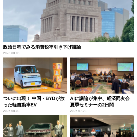
政治日程でみる消費税率引き下げ議論
2026.08.06
ついに出現！ 中国・BYDが放
AIに議論が集中、経済同友会
った軽自動車EV
夏季セミナーの2日間
2026.08.03
2026.07.23