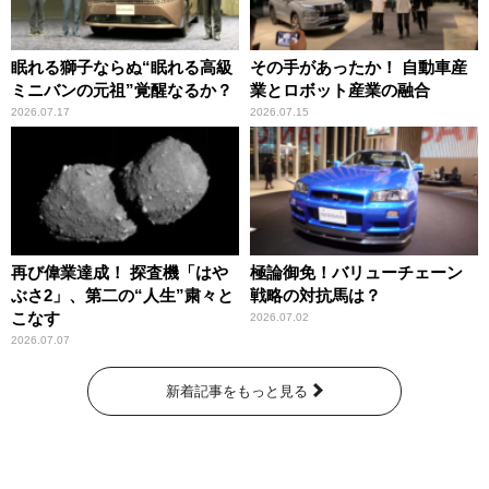
眠れる獅子ならぬ“眠れる高級
その手があったか！ 自動車産
ミニバンの元祖”覚醒なるか？
業とロボット産業の融合
2026.07.17
2026.07.15
再び偉業達成！ 探査機「はや
極論御免！バリューチェーン
ぶさ2」、第二の“人生”粛々と
戦略の対抗馬は？
こなす
2026.07.02
2026.07.07
新着記事をもっと見る