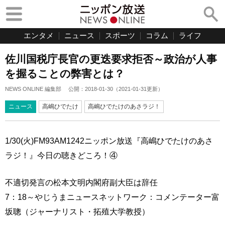
エンタメ
ニュース
スポーツ
コラム
ライフ
佐川国税庁長官の更迭要求拒否～政治が人事
を握ることの弊害とは？
NEWS ONLINE 編集部
公開：
2018-01-30
（
2021-01-31
更新）
ニュース
高嶋ひでたけ
高嶋ひでたけのあさラジ！
1/30(火)FM93AM1242ニッポン放送『高嶋ひでたけのあさ
ラジ！』今日の聴きどころ！④
不適切発言の松本文明内閣府副大臣は辞任
7：18～やじうまニュースネットワーク：コメンテーター富
坂聰（ジャーナリスト・拓殖大学教授）