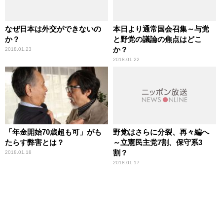
なぜ日本は外交ができないの
本日より通常国会召集～与党
か？
と野党の議論の焦点はどこ
か？
2018.01.23
2018.01.22
「年金開始70歳超も可」がも
野党はさらに分裂、再々編へ
たらす弊害とは？
～立憲民主党7割、保守系3
割？
2018.01.18
2018.01.17