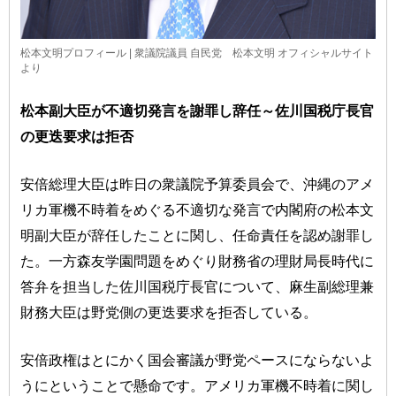
松本文明プロフィール | 衆議院議員 自民党 松本文明 オフィシャルサイト
より
松本副大臣が不適切発言を謝罪し辞任～佐川国税庁長官
の更迭要求は拒否
安倍総理大臣は昨日の衆議院予算委員会で、沖縄のアメ
リカ軍機不時着をめぐる不適切な発言で内閣府の松本文
明副大臣が辞任したことに関し、任命責任を認め謝罪し
た。一方森友学園問題をめぐり財務省の理財局長時代に
答弁を担当した佐川国税庁長官について、麻生副総理兼
財務大臣は野党側の更迭要求を拒否している。
安倍政権はとにかく国会審議が野党ペースにならないよ
うにということで懸命です。アメリカ軍機不時着に関し