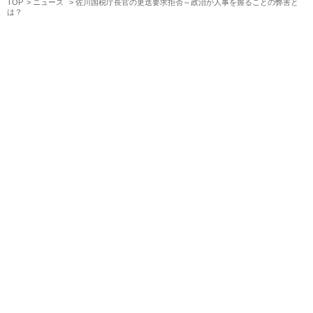
TOP
ニュース
佐川国税庁長官の更迭要求拒否～政治が人事を握ることの弊害と
は？