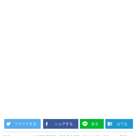
ツイートする
シェアする
送る
はてな