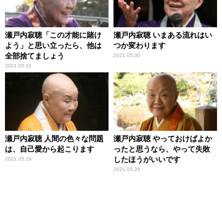
瀬戸内寂聴「この才能に賭け
瀬戸内寂聴 いまある流れはい
よう」と思い立ったら、他は
つか変わります
全部捨てましょう
2021.05.30
2021.05.31
瀬戸内寂聴 人間の色々な問題
瀬戸内寂聴 やっておけばよか
は、自己愛から起こります
ったと思うなら、やって失敗
したほうがいいです
2021.05.29
2021.05.28