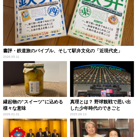
書評・鉄道旅のバイブル、そして駅弁文化の「近現代史」
2026.05.11
縁起物の“スイーツ”に込める
真理とは？ 野球観戦で思い出
様々な意味
した少年時代のできごと
2026.01.01
2025.09.13