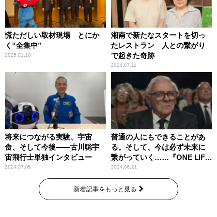
慌ただしい取材現場 とにか
湘南で新たなスタートを切っ
く“全集中”
たレストラン 人との繋がり
で起きた奇跡
2025.01.10
2024.07.11
将来につながる実験、宇宙
普通の人にもできることがあ
食、そして今後――古川聡宇
る。そして、今は必ず未来に
宙飛行士単独インタビュー
繋がっていく……『ONE LIFE
奇跡が繋いだ6000の命』
2024.07.05
2024.06.21
新着記事をもっと見る