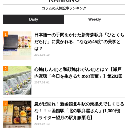
コラムの人気記事ランキング
Daily
Weekly
日本随一の手間をかけた新青森駅弁「ひとくち
だらけ」に貫かれる、“ななめ45度”の美学と
は？
2023.06.19
心施(しんせ)と和顔施(わがんせ)とは？【瀬戸
内寂聴「今日を生きるための言葉」】第201回
2017.03.01
急がば回れ！新函館北斗駅の乗換えでしくじる
な！！～函館駅「北の駅弁屋さん」(1,300円)
【ライター望月の駅弁膝栗毛】
2016.05.13