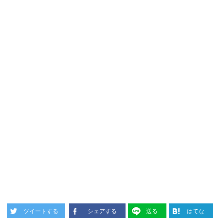
ツイートする
シェアする
送る
はてな