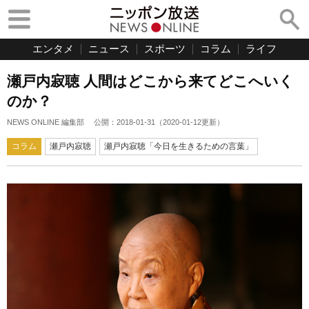
エンタメ
ニュース
スポーツ
コラム
ライフ
瀬戸内寂聴 人間はどこから来てどこへいく
のか？
NEWS ONLINE 編集部
公開：
2018-01-31
（
2020-01-12
更新）
コラム
瀬戸内寂聴
瀬戸内寂聴「今日を生きるための言葉」