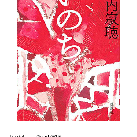
『いのち』 瀬戸内寂聴