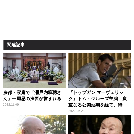
関連記事
京都・寂庵で「瀬戸内寂聴さ
『トップガン マーヴェリッ
ん」一周忌の法要が営まれる
ク』トム・クルーズ主演 度
重なる公開延期を経て、待望
2022.11.09
のスクリーンへ
2022.05.28