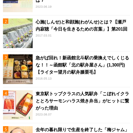
は？
2023.06.19
心施(しんせ)と和顔施(わがんせ)とは？【瀬戸
内寂聴「今日を生きるための言葉」】第201回
2017.03.01
急がば回れ！新函館北斗駅の乗換えでしくじる
な！！～函館駅「北の駅弁屋さん」(1,300円)
【ライター望月の駅弁膝栗毛】
2016.05.13
東京駅トップクラスの人気駅弁「こぼれイクラ
ととろサーモンハラス焼き弁当」がヒットに繋
がった理由
2023.08.07
去年の暮れ限りで生産を終了した「梅ジャム」