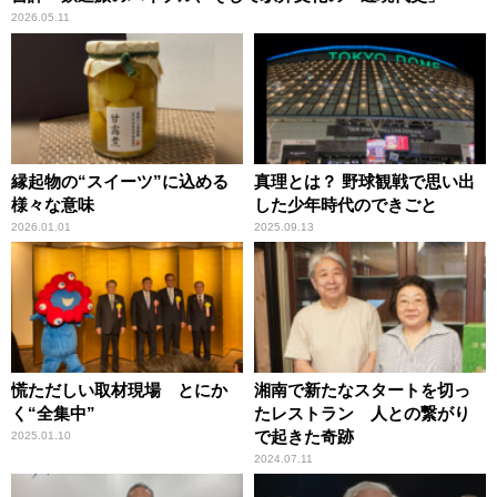
2026.05.11
縁起物の“スイーツ”に込める
真理とは？ 野球観戦で思い出
様々な意味
した少年時代のできごと
2026.01.01
2025.09.13
慌ただしい取材現場 とにか
湘南で新たなスタートを切っ
く“全集中”
たレストラン 人との繋がり
で起きた奇跡
2025.01.10
2024.07.11