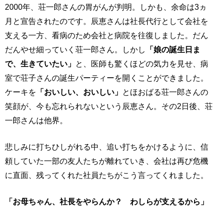
2000年、荘一郎さんの胃がんが判明。しかも、余命は3ヵ
月と宣告されたのです。辰恵さんは社長代行として会社を
支える一方、看病のため会社と病院を往復しました。だん
だんやせ細っていく荘一郎さん。しかし
「娘の誕生日ま
で、生きていたい」
と、医師も驚くほどの気力を見せ、病
室で荘子さんの誕生パーティーを開くことができました。
ケーキを
「おいしい、おいしい」
とほおばる荘一郎さんの
笑顔が、今も忘れられないという辰恵さん。その2日後、荘
一郎さんは他界。
悲しみに打ちひしがれる中、追い打ちをかけるように、信
頼していた一部の友人たちが離れていき、会社は再び危機
に直面、残ってくれた社員たちがこう言ってくれました。
「お母ちゃん、社長をやらんか？ わしらが支えるから」