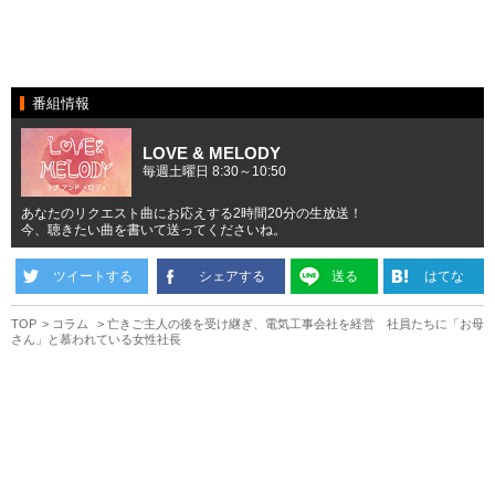
番組情報
LOVE & MELODY
毎週土曜日 8:30～10:50
あなたのリクエスト曲にお応えする2時間20分の生放送！
今、聴きたい曲を書いて送ってくださいね。
ツイートする
シェアする
送る
はてな
TOP
コラム
亡きご主人の後を受け継ぎ、電気工事会社を経営 社員たちに「お母
さん」と慕われている女性社長