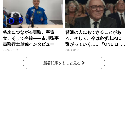
将来につながる実験、宇宙
普通の人にもできることがあ
食、そして今後――古川聡宇
る。そして、今は必ず未来に
宙飛行士単独インタビュー
繋がっていく……『ONE LIFE
奇跡が繋いだ6000の命』
2024.07.05
2024.06.21
新着記事をもっと見る