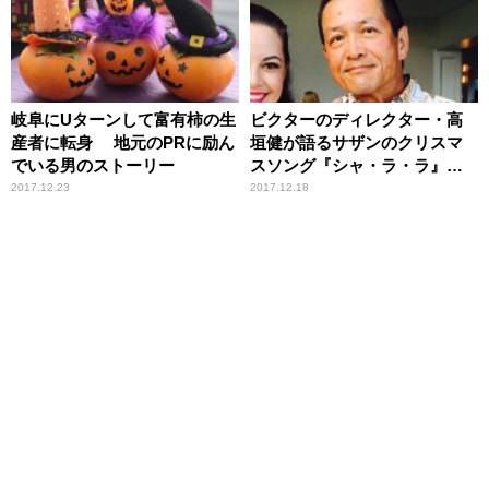
岐阜にUターンして富有柿の生
ビクターのディレクター・高
産者に転身 地元のPRに励ん
垣健が語るサザンのクリスマ
でいる男のストーリー
スソング『シャ・ラ・ラ』の
創作秘話
2017.12.23
2017.12.18