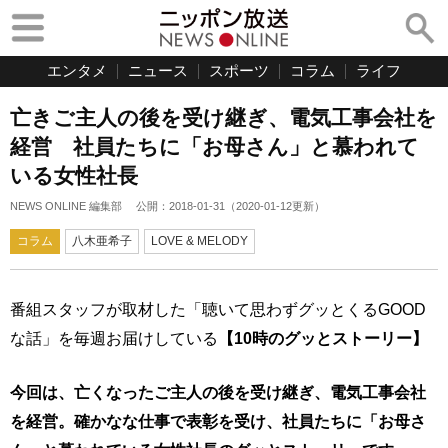
エンタメ
ニュース
スポーツ
コラム
ライフ
亡きご主人の後を受け継ぎ、電気工事会社を
経営 社員たちに「お母さん」と慕われて
いる女性社長
NEWS ONLINE 編集部
公開：
2018-01-31
（
2020-01-12
更新）
コラム
八木亜希子
LOVE & MELODY
番組スタッフが取材した「聴いて思わずグッとくるGOOD
な話」を毎週お届けしている
【10時のグッとストーリー】
今回は、亡くなったご主人の後を受け継ぎ、電気工事会社
を経営。確かなな仕事で表彰を受け、社員たちに「お母さ