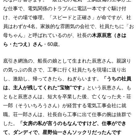
な仕事で、電気関係のトラブルに電話一本ですぐ駆け付
け、その場で修理。「スピードと正確さ」が命ですが、社
員はわずか4名。家族的な雰囲気の会社で、社員たちに「お
母ちゃん」と呼ばれているのが、社長の
木原辰恵（きは
ら・たつえ）さん
・60歳。
底引き網漁の、船長の娘として生まれた辰恵さん。親譲り
の気っぷの良さで、工事に行く社員たちを現場に送り出
し、激励し、帰ってきたら、ねぎらいます。
「うちの社員
は、主人が残してくれた“宝物”です」
という辰恵さん。も
ともと辰恵さんは、短大を卒業した後、亡くなった夫・荘
一郎（そういちろうさん）が経営する電気工事会社に就
職。荘一郎さんは、社長自ら工事に出て仕事の腕は抜群で
した。
「女房の私が言うのもなんですけど、仕事ができ
て、ダンディで、星野仙一さんソックリだったんです