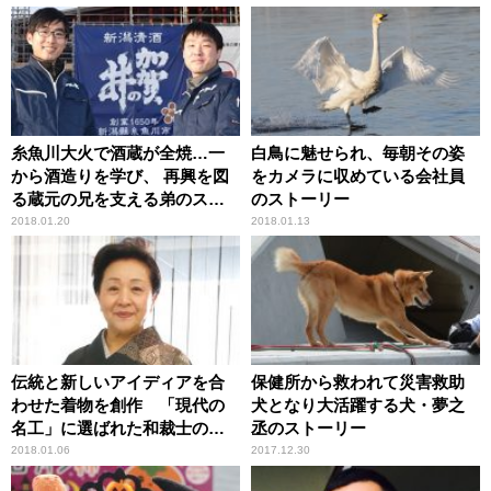
糸魚川大火で酒蔵が全焼…一
白鳥に魅せられ、毎朝その姿
から酒造りを学び、 再興を図
をカメラに収めている会社員
る蔵元の兄を支える弟のスト
のストーリー
ーリー
2018.01.20
2018.01.13
伝統と新しいアイディアを合
保健所から救われて災害救助
わせた着物を創作 「現代の
犬となり大活躍する犬・夢之
名工」に選ばれた和裁士のス
丞のストーリー
トーリー
2018.01.06
2017.12.30