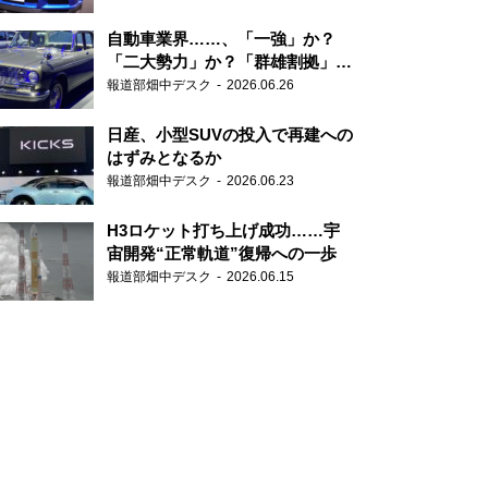
自動車業界……、「一強」か？
「二大勢力」か？「群雄割拠」
か？
報道部畑中デスク
2026.06.26
日産、小型SUVの投入で再建への
はずみとなるか
報道部畑中デスク
2026.06.23
H3ロケット打ち上げ成功……宇
宙開発“正常軌道”復帰への一歩
報道部畑中デスク
2026.06.15