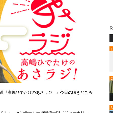
R
ポン放送『高嶋ひでたけのあさラジ！』今日の聴きどころ
わせて！：コメンテーター須田慎一郎（ジャーナリス