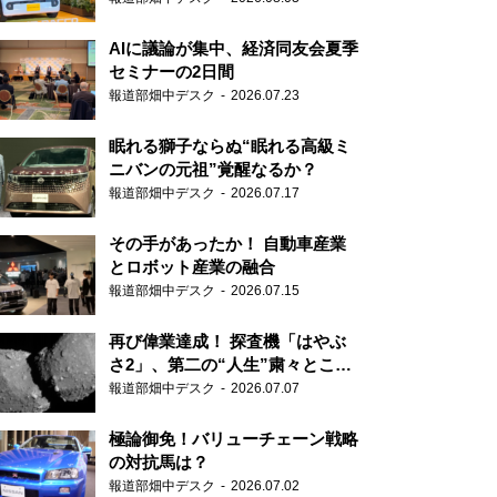
AIに議論が集中、経済同友会夏季
セミナーの2日間
報道部畑中デスク
2026.07.23
眠れる獅子ならぬ“眠れる高級ミ
ニバンの元祖”覚醒なるか？
報道部畑中デスク
2026.07.17
その手があったか！ 自動車産業
とロボット産業の融合
報道部畑中デスク
2026.07.15
再び偉業達成！ 探査機「はやぶ
さ2」、第二の“人生”粛々とこな
す
報道部畑中デスク
2026.07.07
極論御免！バリューチェーン戦略
の対抗馬は？
報道部畑中デスク
2026.07.02