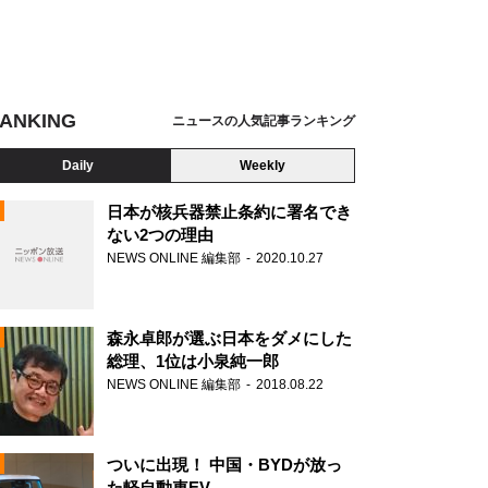
ANKING
ニュースの人気記事ランキング
Daily
Weekly
日本が核兵器禁止条約に署名でき
ない2つの理由
NEWS ONLINE 編集部
2020.10.27
N
森永卓郎が選ぶ日本をダメにした
総理、1位は小泉純一郎
NEWS ONLINE 編集部
2018.08.22
ついに出現！ 中国・BYDが放っ
た軽自動車EV