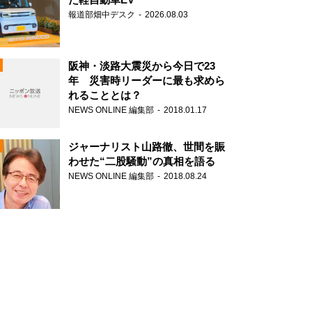
報道部畑中デスク
2026.08.03
阪神・淡路大震災から今日で23
年 災害時リーダーに最も求めら
れることとは？
N
NEWS ONLINE 編集部
2018.01.17
ジャーナリスト山路徹、世間を賑
わせた“二股騒動”の真相を語る
NEWS ONLINE 編集部
2018.08.24
N