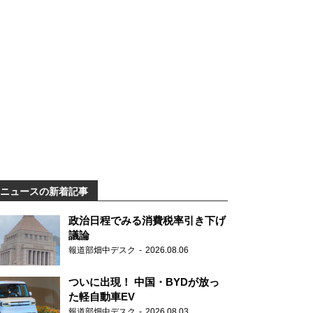
ニュースの新着記事
政治日程でみる消費税率引き下げ
議論
報道部畑中デスク
2026.08.06
ついに出現！ 中国・BYDが放っ
た軽自動車EV
報道部畑中デスク
2026.08.03