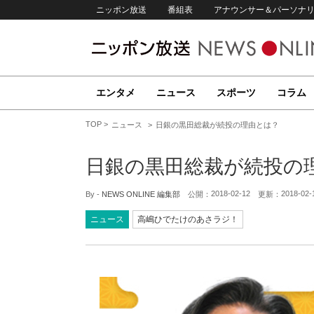
ニッポン放送
番組表
アナウンサー＆パーソナ
エンタメ
ニュース
スポーツ
コラム
TOP
ニュース
日銀の黒田総裁が続投の理由とは？
日銀の黒田総裁が続投の
2018-02-12
2018-02-
By -
NEWS ONLINE 編集部
公開：
更新：
ニュース
高嶋ひでたけのあさラジ！