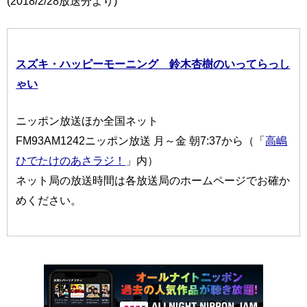
(2018/2/28放送分より)
スズキ・ハッピーモーニング 鈴木杏樹のいってらっし
ゃい
ニッポン放送ほか全国ネット
FM93AM1242ニッポン放送 月～金 朝7:37から（「
高嶋
ひでたけのあさラジ！
」内）
ネット局の放送時間は各放送局のホームページでお確か
めください。