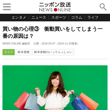
エンタメ
ニュース
スポーツ
コラム
ライフ
買い物の心理③ 衝動買いをしてしまう一
番の原因は？
NEWS ONLINE 編集部
公開：
2018-03-07
（
2023-11-20
更新）
ライフ
鈴木杏樹
鈴木杏樹のいってらっしゃい