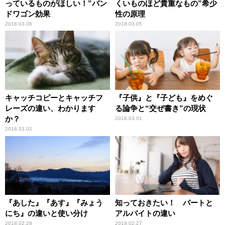
っているものがほしい！”バン
くいものほど貴重なもの”希少
ドワゴン効果
性の原理
2018.03.06
2018.03.05
キャッチコピーとキャッチフ
『子供』と『子ども』をめぐ
レーズの違い、わかります
る論争と“交ぜ書き”の現状
か？
2018.03.01
2018.03.02
『あした』『あす』『みょう
知っておきたい！ パートと
にち』の違いと使い分け
アルバイトの違い
2018.02.28
2018.02.27