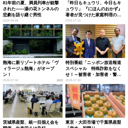
81年前の夏、満員列車が銃撃
「昨日もキュウリ、今日もキ
された――湯の花トンネルの
ュウリ」 『にほんのおかず』
悲劇を語り継ぐ男性
著者が見つけた家庭料理の知
恵
2026.08.06
2026.07.31
熱海に新リゾートホテル「ヴ
特別番組「ニッポン放送報道
ィラージュ熱海」がオープ
スペシャル 特殊詐欺をなく
ン！
せ！～被害者・加害者・警視
庁が語るトクリュウの実態
2026.07.30
AD
2026.07.30
～」放送
茨城県産梨、統一目揃え会を
東京・大田市場で千葉県産梨