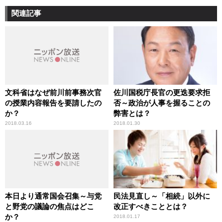
関連記事
文科省はなぜ前川前事務次官
佐川国税庁長官の更迭要求拒
の授業内容報告を要請したの
否～政治が人事を握ることの
か？
弊害とは？
2018.03.16
2018.01.30
本日より通常国会召集～与党
民法見直し～「相続」以外に
と野党の議論の焦点はどこ
改正すべきこととは？
か？
2018.01.17