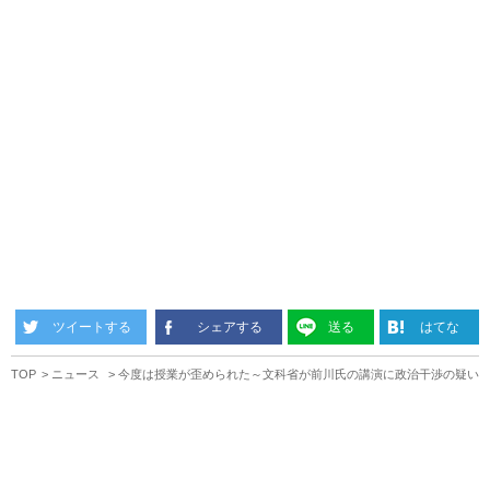
ツイートする
シェアする
送る
はてな
TOP
ニュース
今度は授業が歪められた～文科省が前川氏の講演に政治干渉の疑い