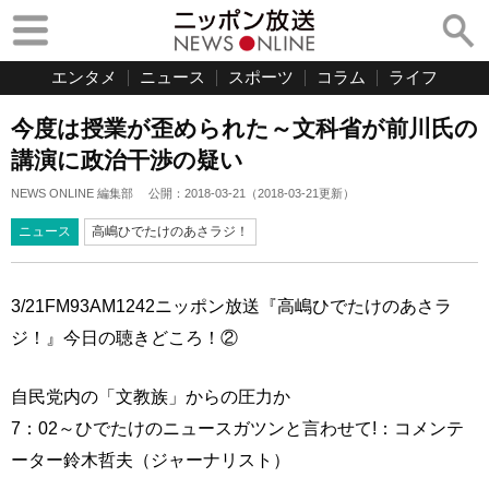
エンタメ
ニュース
スポーツ
コラム
ライフ
今度は授業が歪められた～文科省が前川氏の
講演に政治干渉の疑い
NEWS ONLINE 編集部
公開：
2018-03-21
（
2018-03-21
更新）
ニュース
高嶋ひでたけのあさラジ！
3/21FM93AM1242ニッポン放送『高嶋ひでたけのあさラ
ジ！』今日の聴きどころ！②
自民党内の「文教族」からの圧力か
7：02～ひでたけのニュースガツンと言わせて!：コメンテ
ーター鈴木哲夫（ジャーナリスト）