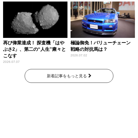
再び偉業達成！ 探査機「はや
極論御免！バリューチェーン
ぶさ2」、第二の“人生”粛々と
戦略の対抗馬は？
こなす
2026.07.02
2026.07.07
新着記事をもっと見る