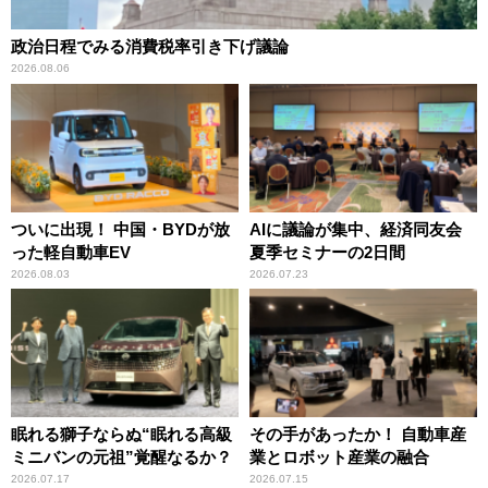
政治日程でみる消費税率引き下げ議論
2026.08.06
ついに出現！ 中国・BYDが放
AIに議論が集中、経済同友会
った軽自動車EV
夏季セミナーの2日間
2026.08.03
2026.07.23
眠れる獅子ならぬ“眠れる高級
その手があったか！ 自動車産
ミニバンの元祖”覚醒なるか？
業とロボット産業の融合
2026.07.17
2026.07.15