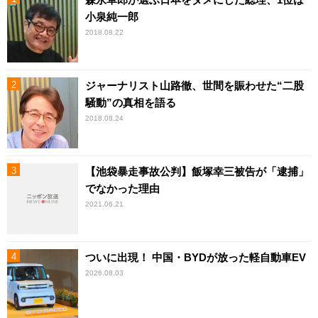
小泉純一郎
2018.08.22
ジャーナリスト山路徹、世間を賑わせた“二股
騒動”の真相を語る
2018.08.24
【池袋暴走事故公判】飯塚幸三被告が「逮捕」
でなかった理由
2021.06.21
ついに出現！ 中国・BYDが放った軽自動車EV
2026.08.03