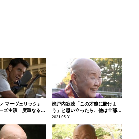
ン マーヴェリック』
瀬戸内寂聴「この才能に賭けよ
ーズ主演 度重なる公
う」と思い立ったら、他は全部捨
て、待望のスクリーン
てましょう
2021.05.31