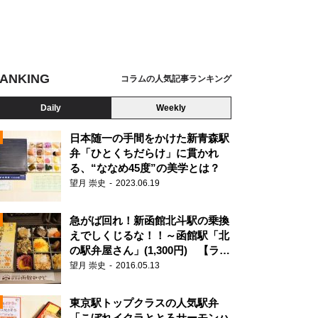
ANKING
コラムの人気記事ランキング
Daily
Weekly
日本随一の手間をかけた新青森駅
弁「ひとくちだらけ」に貫かれ
る、“ななめ45度”の美学とは？
望月 崇史
2023.06.19
急がば回れ！新函館北斗駅の乗換
えでしくじるな！！～函館駅「北
の駅弁屋さん」(1,300円) 【ライ
ター望月の駅弁膝栗毛】
望月 崇史
2016.05.13
N
東京駅トップクラスの人気駅弁
「こぼれイクラととろサーモンハ