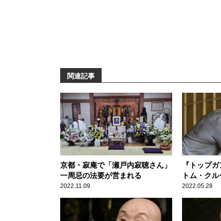
関連記事
京都・寂庵で「瀬戸内寂聴さん」
『トップガ
一周忌の法要が営まれる
トム・クル
開延期を経
2022.11.09
2022.05.28
へ