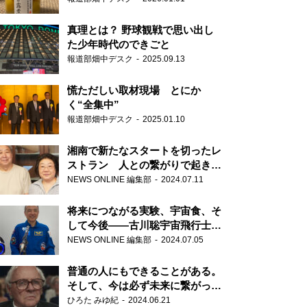
真理とは？ 野球観戦で思い出し
た少年時代のできごと
報道部畑中デスク
2025.09.13
慌ただしい取材現場 とにか
く“全集中”
報道部畑中デスク
2025.01.10
湘南で新たなスタートを切ったレ
ストラン 人との繋がりで起きた
奇跡
NEWS ONLINE 編集部
2024.07.11
将来につながる実験、宇宙食、そ
して今後――古川聡宇宙飛行士単
独インタビュー
NEWS ONLINE 編集部
2024.07.05
普通の人にもできることがある。
そして、今は必ず未来に繋がって
いく……『ONE LIFE 奇跡が繋い
ひろた みゆ紀
2024.06.21