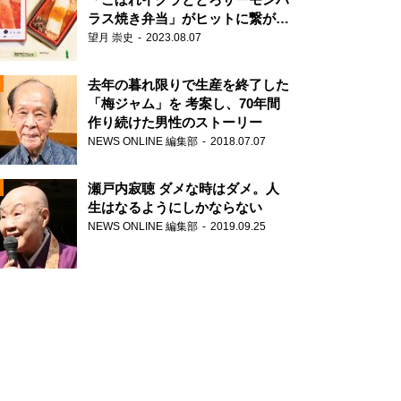
ラス焼き弁当」がヒットに繋がっ
た理由
望月 崇史
2023.08.07
N
去年の暮れ限りで生産を終了した
「梅ジャム」を 考案し、70年間
作り続けた男性のストーリー
NEWS ONLINE 編集部
2018.07.07
瀬戸内寂聴 ダメな時はダメ。人
生はなるようにしかならない
NEWS ONLINE 編集部
2019.09.25