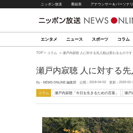
ニッポン放送
番組表
アナウンサー＆パーソナ
エンタメ
ニュース
スポーツ
コラム
TOP
コラム
瀬戸内寂聴 人に対する先入観は変わるものです
瀬戸内寂聴 人に対する
2018-04-02
2020-01-
By -
NEWS ONLINE 編集部
公開：
更新：
コラム
瀬戸内寂聴「今日を生きるための言葉」
瀬戸