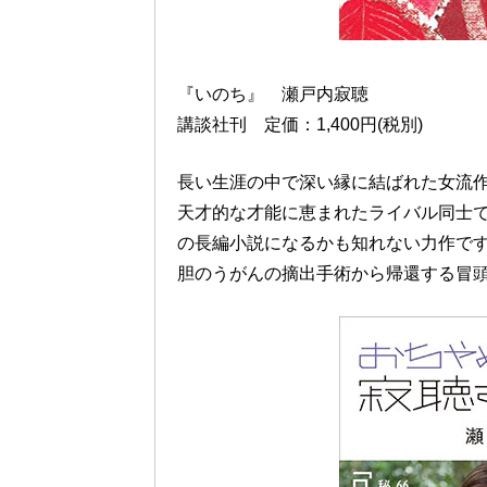
『いのち』 瀬戸内寂聴
講談社刊 定価：1,400円(税別)
長い生涯の中で深い縁に結ばれた女流
天才的な才能に恵まれたライバル同士
の長編小説になるかも知れない力作で
胆のうがんの摘出手術から帰還する冒