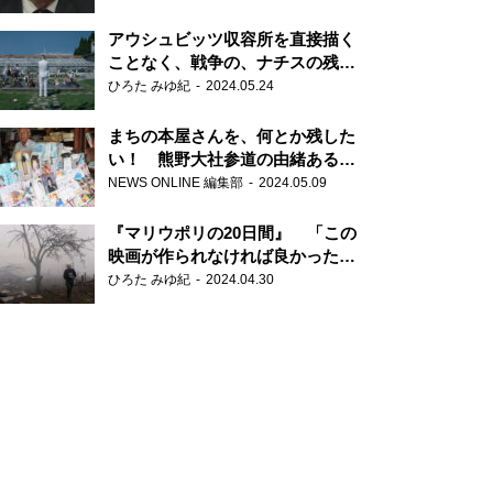
だ6000の命』
アウシュビッツ収容所を直接描く
ことなく、戦争の、ナチスの残虐
さが見える映画 『関心領域』
ひろた みゆ紀
2024.05.24
まちの本屋さんを、何とか残した
い！ 熊野大社参道の由緒ある書
店・三代目の強い思い
NEWS ONLINE 編集部
2024.05.09
『マリウポリの20日間』 「この
映画が作られなければ良かった」
と語る監督
ひろた みゆ紀
2024.04.30