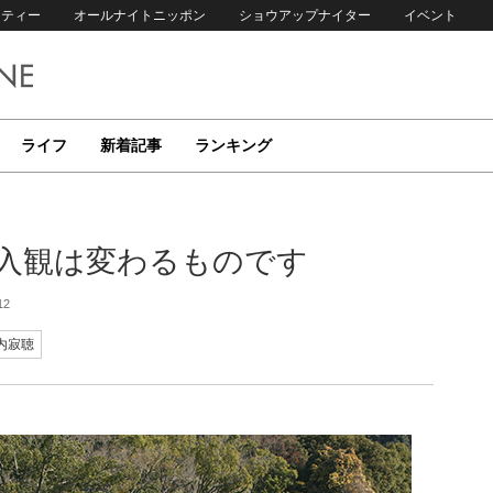
リティー
オールナイトニッポン
ショウアップナイター
イベント
ライフ
新着記事
ランキング
先入観は変わるものです
12
内寂聴