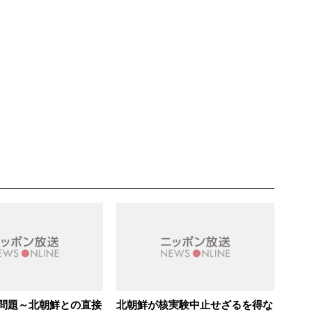
問題～北朝鮮との直接
北朝鮮が核実験中止せざるを得な