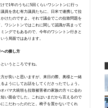
けで1年のうちに5回くらいワシントンに行っ
オ議員を含む有力議員たちに、日米で連携して拉
きかけたのですよ。それで議会でこの拉致問題を
て、ワシントンではこれに関して認識が高まって
イミングでもあるので、今年のワシントン行きと
という局面ではあります。
者への接し方
るというところですね。
た方が良いと思いますが、来日の際、奥様と一緒
えるようにしてお話をしてくださったでしょう。
のオバマ大統領も拉致被害者の家族の方々に会わ
に短い面会でした。これはいまだから言えるので
ルにこだわったのだと。椅子を置かないでくれ