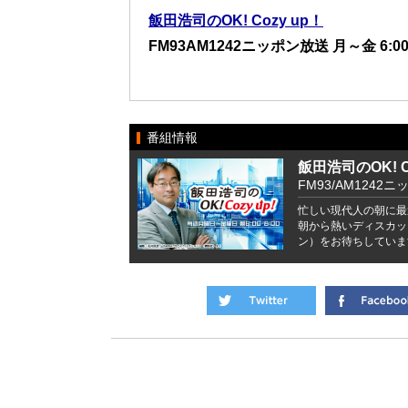
飯田浩司のOK! Cozy up！
FM93AM1242ニッポン放送 月～金 6:00
番組情報
飯田浩司のOK! Co
FM93/AM1242ニ
忙しい現代人の朝に最
朝から熱いディスカッ
ン）をお待ちしていま