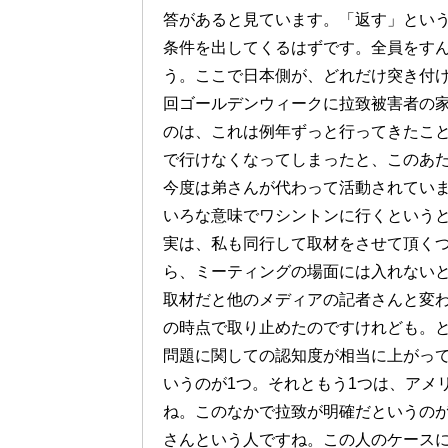
答があると見ています。「返す」とい
条件を出してくるはずです。全員をす
う。ここで日本側が、どれだけ突き付
回ゴールデンウィークに拉致被害者の
のは、これは例年ずっと行ってきたこ
で行けなくなってしまったと、このあ
今度は弟さんが代わって活動されてい
いろな意味でワシントンに行くという
実は、私も同行して取材をさせて頂く
ら、ミーティングの場面には入れない
取材だと他のメディアの記者さんと変
の時点で取り止めたのですけれども。
問題に関しての認知度が相当に上がっ
いうのが1つ。それともう1つは、アメ
ね。このなかで拉致が明確だというの
さんという人ですね。この人のケース