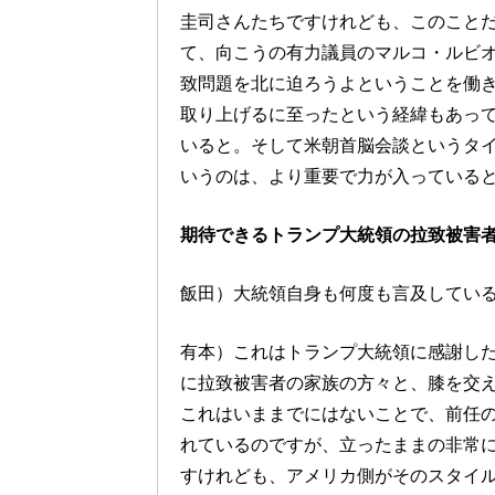
圭司さんたちですけれども、このことだ
て、向こうの有力議員のマルコ・ルビ
致問題を北に迫ろうよということを働
取り上げるに至ったという経緯もあっ
いると。そして米朝首脳会談というタ
いうのは、より重要で力が入っている
期待できるトランプ大統領の拉致被害
飯田）大統領自身も何度も言及してい
有本）これはトランプ大統領に感謝し
に拉致被害者の家族の方々と、膝を交
これはいままでにはないことで、前任
れているのですが、立ったままの非常
すけれども、アメリカ側がそのスタイ