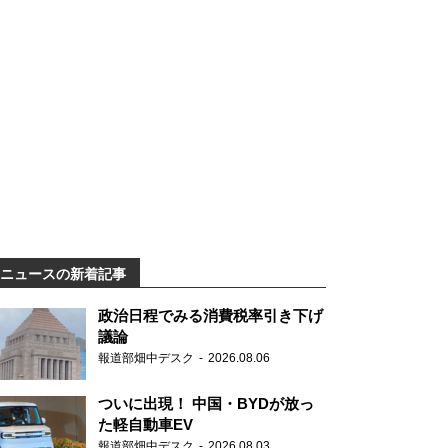
ニュースの新着記事
政治日程でみる消費税率引き下げ
議論
報道部畑中デスク
2026.08.06
ついに出現！ 中国・BYDが放っ
た軽自動車EV
報道部畑中デスク
2026.08.03