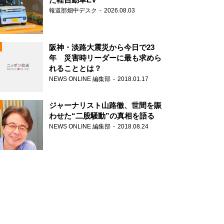
報道部畑中デスク
2026.08.03
阪神・淡路大震災から今日で23
年 災害時リーダーに最も求めら
れることとは？
N
NEWS ONLINE 編集部
2018.01.17
ジャーナリスト山路徹、世間を賑
わせた“二股騒動”の真相を語る
NEWS ONLINE 編集部
2018.08.24
N