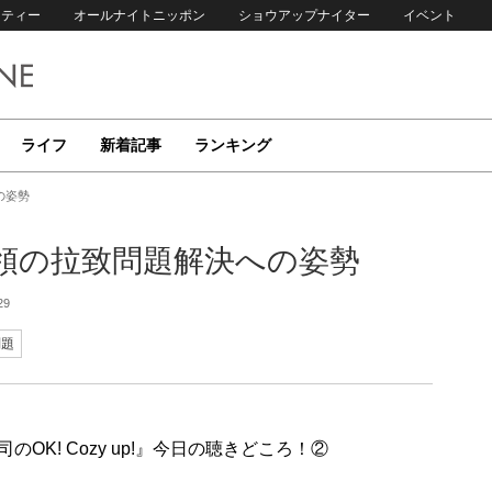
リティー
オールナイトニッポン
ショウアップナイター
イベント
ライフ
新着記事
ランキング
の姿勢
領の拉致問題解決への姿勢
29
問題
司のOK! Cozy up!』今日の聴きどころ！②