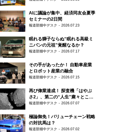
AIに議論が集中、経済同友会夏季
セミナーの2日間
報道部畑中デスク
2026.07.23
眠れる獅子ならぬ“眠れる高級ミ
ニバンの元祖”覚醒なるか？
報道部畑中デスク
2026.07.17
その手があったか！ 自動車産業
とロボット産業の融合
報道部畑中デスク
2026.07.15
再び偉業達成！ 探査機「はやぶ
さ2」、第二の“人生”粛々とこな
す
報道部畑中デスク
2026.07.07
極論御免！バリューチェーン戦略
の対抗馬は？
報道部畑中デスク
2026.07.02