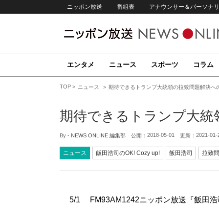
ニッポン放送
番組表
アナウンサー＆パーソナ
エンタメ
ニュース
スポーツ
コラム
TOP
ニュース
期待できるトランプ大統領の拉致問題解決へ
期待できるトランプ大統
2018-05-01
2021-01-
By -
NEWS ONLINE 編集部
公開：
更新：
ニュース
飯田浩司のOK! Cozy up!
飯田浩司
拉致
5/1 FM93AM1242ニッポン放送『飯田浩