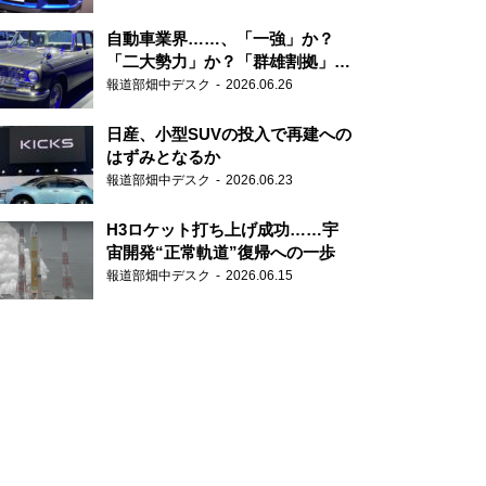
自動車業界……、「一強」か？
「二大勢力」か？「群雄割拠」
か？
報道部畑中デスク
2026.06.26
日産、小型SUVの投入で再建への
はずみとなるか
報道部畑中デスク
2026.06.23
H3ロケット打ち上げ成功……宇
宙開発“正常軌道”復帰への一歩
報道部畑中デスク
2026.06.15