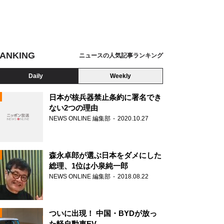
ANKING
ニュースの人気記事ランキング
Daily
Weekly
日本が核兵器禁止条約に署名でき
ない2つの理由
NEWS ONLINE 編集部
2020.10.27
N
森永卓郎が選ぶ日本をダメにした
総理、1位は小泉純一郎
NEWS ONLINE 編集部
2018.08.22
ついに出現！ 中国・BYDが放っ
た軽自動車EV