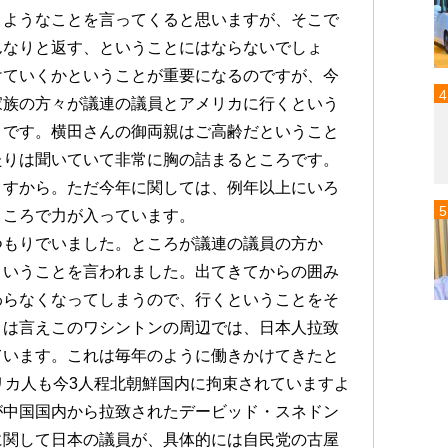
うようなことを言ってくると思いますが、そこで
んなりと返す、ということにはならないでしょ
けていくかということが重要になるのですが、今
家族の方々が議連の議員とアメリカに行くという
とです。横田さんの御両親はご高齢だということ
たりは聞いていて非常に胸の詰まるところです。
ますから。ただ今年に関しては、例年以上にいろ
ところで力が入っています。
つもりでいました。ところが議連の議員の方か
ということを言われました。出てきてからの囲み
わらなくなってしまうので、行くということをそ
とは言えこのワシントンの周辺では、日本人拉致
ています。これは毎年のように働きかけてきたと
リカ人も今3人程北朝鮮国内に拘束されていますよ
が中国国内から拉致されたデービッド・スネドン
に関して日本の議員が、具体的には自民党の古屋