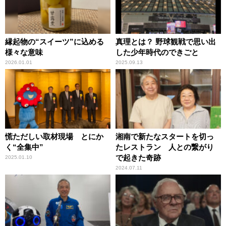
縁起物の“スイーツ”に込める
真理とは？ 野球観戦で思い出
様々な意味
した少年時代のできごと
2026.01.01
2025.09.13
慌ただしい取材現場 とにか
湘南で新たなスタートを切っ
く“全集中”
たレストラン 人との繋がり
で起きた奇跡
2025.01.10
2024.07.11