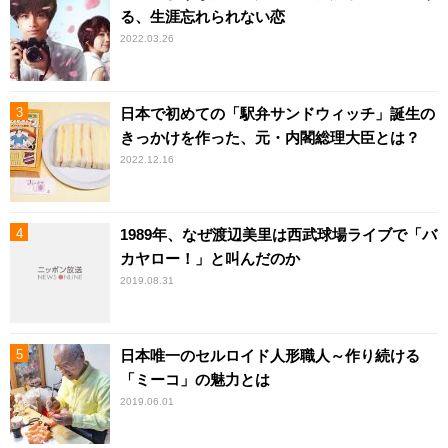
る、生涯忘れられない恋
2022.03.26
日本で初めての「駅弁サンドウィッチ」誕生の
きっかけを作った、元・内閣総理大臣とは？
2022.12.16
1989年、なぜ渡辺美里は西武球場ライブで「バ
カヤロー！」と叫んだのか
2019.08.31
日本唯一のセルロイド人形職人～作り続ける
「ミーコ」の魅力とは
2019.06.01