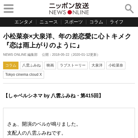
エンタメ
ニュース
スポーツ
コラム
ライフ
小松菜奈×大泉洋、年の差恋愛に心トキメク
『恋は雨上がりのように』
NEWS ONLINE 編集部
公開：
2018-05-22
（
2020-01-12
更新）
コラム
八雲ふみね
映画
ラブストーリー
大泉洋
小松菜奈
Tokyo cinema cloud X
【しゃベルシネマ by 八雲ふみね・第415回】
さぁ、開演のベルが鳴りました。
支配人の八雲ふみねです。