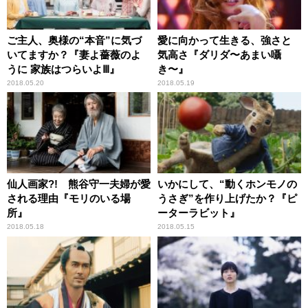
ご主人、奥様の“本音”に気づ
愛に向かって生きる、強さと
いてますか？『妻よ薔薇のよ
気高さ『ダリダ〜あまい囁
うに 家族はつらいよⅢ』
き〜』
2018.05.20
2018.05.19
仙人画家?! 熊谷守一夫婦が愛
いかにして、“動くホンモノの
される理由『モリのいる場
うさぎ”を作り上げたか？『ピ
所』
ーターラビット』
2018.05.18
2018.05.15