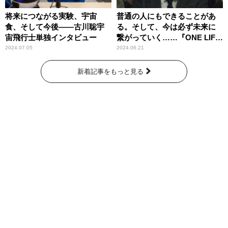
将来につながる実験、宇宙
普通の人にもできることがあ
食、そして今後――古川聡宇
る。そして、今は必ず未来に
宙飛行士単独インタビュー
繋がっていく……『ONE LIFE
奇跡が繋いだ6000の命』
2024.07.05
2024.06.21
新着記事をもっと見る