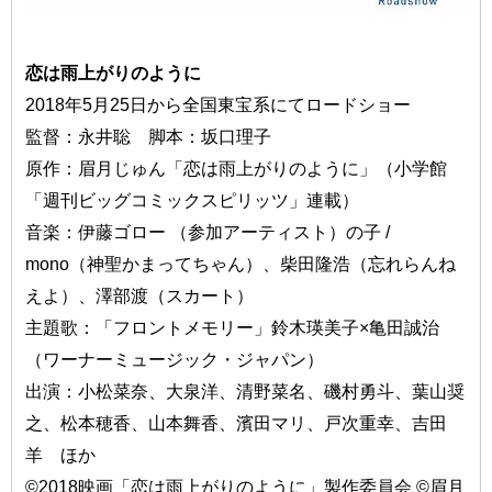
恋は雨上がりのように
2018年5月25日から全国東宝系にてロードショー
監督：永井聡 脚本：坂口理子
原作：眉月じゅん「恋は雨上がりのように」（小学館
「週刊ビッグコミックスピリッツ」連載）
音楽：伊藤ゴロー （参加アーティスト）の子 /
mono（神聖かまってちゃん）、柴田隆浩（忘れらんね
えよ）、澤部渡（スカート）
主題歌：「フロントメモリー」鈴木瑛美子×亀田誠治
（ワーナーミュージック・ジャパン）
出演：小松菜奈、大泉洋、清野菜名、磯村勇斗、葉山奨
之、松本穂香、山本舞香、濱田マリ、戸次重幸、吉田
羊 ほか
©2018映画「恋は雨上がりのように」製作委員会 ©眉月