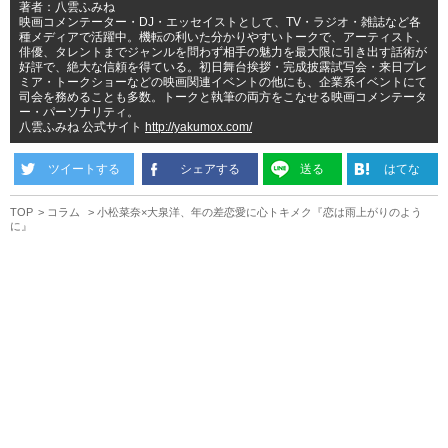
著者：八雲ふみね
映画コメンテーター・DJ・エッセイストとして、TV・ラジオ・雑誌など各
種メディアで活躍中。機転の利いた分かりやすいトークで、アーティスト、
俳優、タレントまでジャンルを問わず相手の魅力を最大限に引き出す話術が
好評で、絶大な信頼を得ている。初日舞台挨拶・完成披露試写会・来日プレ
ミア・トークショーなどの映画関連イベントの他にも、企業系イベントにて
司会を務めることも多数。トークと執筆の両方をこなせる映画コメンテータ
ー・パーソナリティ。
八雲ふみね 公式サイト
http://yakumox.com/
ツイートする
シェアする
送る
はてな
TOP
コラム
小松菜奈×大泉洋、年の差恋愛に心トキメク『恋は雨上がりのよう
に』