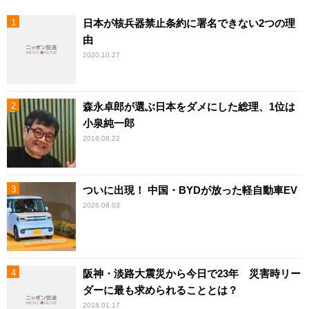
日本が核兵器禁止条約に署名できない2つの理
由
2020.10.27
森永卓郎が選ぶ日本をダメにした総理、1位は
小泉純一郎
2018.08.22
ついに出現！ 中国・BYDが放った軽自動車EV
2026.08.03
阪神・淡路大震災から今日で23年 災害時リー
ダーに最も求められることとは？
2018.01.17