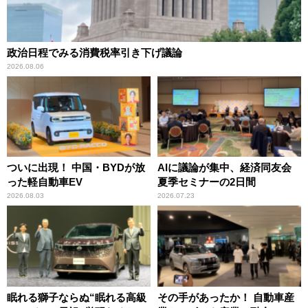
政治日程でみる消費税率引き下げ議論
2026.08.06
ついに出現！ 中国・BYDが放
AIに議論が集中、経済同友会
った軽自動車EV
夏季セミナーの2日間
2026.08.03
2026.07.23
眠れる獅子ならぬ“眠れる高級
その手があったか！ 自動車産