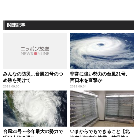
関連記事
みんなの防災…台風21号のつ
非常に強い勢力の台風21号、
め跡を受けて
西日本を直撃か
2018.09.06
2018.09.04
台風21号～今年最大の勢力で
いまからでもできること【北