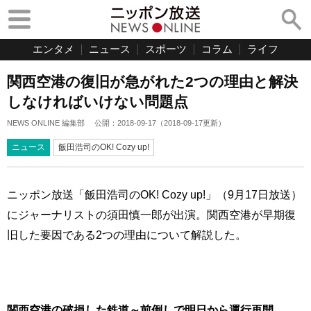
エンタメ
ニュース
スポーツ
コラム
ライフ
関西空港の復旧が急がれた2つの理由と解決
しなければいけない問題点
NEWS ONLINE 編集部
公開：
2018-09-17
（
2018-09-17
更新）
ニュース
飯田浩司のOK! Cozy up!
ニッポン放送「飯田浩司のOK! Cozy up!」（9月17日放送）
にジャーナリストの須田慎一郎が出演。関西空港が早期復
旧した要因である2つの理由について解説した。
関西空港の破損した鉄道～前倒しで明日から運行再開