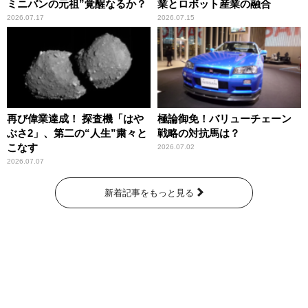
ミニバンの元祖”覚醒なるか？
業とロボット産業の融合
2026.07.17
2026.07.15
再び偉業達成！ 探査機「はや
極論御免！バリューチェーン
ぶさ2」、第二の“人生”粛々と
戦略の対抗馬は？
こなす
2026.07.02
2026.07.07
新着記事をもっと見る