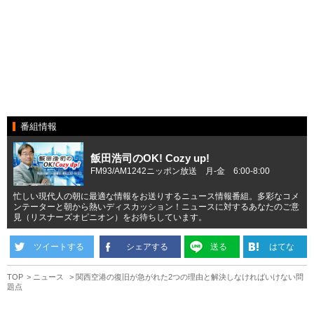
番組情報
飯田浩司のOK! Cozy up!
FM93/AM1242ニッポン放送 月-金 6:00-8:00
忙しい現代人の朝に最適な情報をお送りするニュース情報番組。多彩なコメ
ンテーターと朝から熱いディスカッション！ニュースに対するあなたのご意
見（リスナーズオピニオン）をお待ちしています。
ツイートする
シェアする
送る
はてな
TOP
ニュース
関西空港の復旧が急がれた2つの理由と解決しなければいけない問
題点