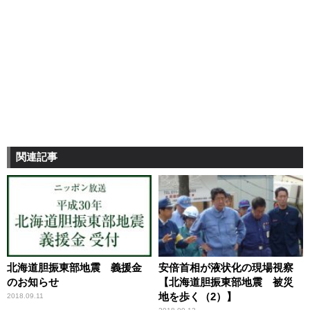
関連記事
北海道胆振東部地震 義援金
安倍首相が液状化の現場視察
のお知らせ
【北海道胆振東部地震 被災
地を歩く（2）】
2018.09.11