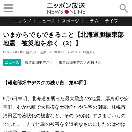
エンタメ
ニュース
スポーツ
コラム
ライフ
いまからでもできること【北海道胆振東部
地震 被災地を歩く（3）】
NEWS ONLINE 編集部
公開：
2018-09-13
（
2018-09-13
更新）
ニュース
報道部畑中デスク
報道部畑中デスクの独り言
【報道部畑中デスクの独り言 第84回】
9月6日未明、北海道を襲った最大震度7の地震。厚真町や安
平町、むかわ町で大規模な土砂崩れや住宅の倒壊、札幌市
清田区で液状化の被害など、そのつめ跡はすさまじいもの
でした。一方で地震の被害を全道的なものにしたのはやは