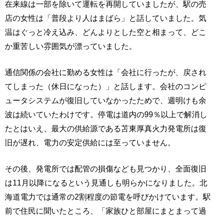
在来線は一部を除いて運転を再開していましたが、駅の売
店の女性は「普段より人はまばら」と話していました。気
温はぐっと冷え込み、どんよりとした空と相まって、どこ
か重苦しい雰囲気が漂っていました。
通信関係の会社に勤める女性は「会社に行ったが、戻され
てしまった（休日になった）」と話します。会社のコンピ
ュータシステムが復旧していなかったためで、週明けも余
波は続いていたわけです。停電は道内の99％以上で解消し
たとはいえ、最大の供給源である苫東厚真火力発電所は復
旧が遅れ、電力の安定供給には至っていません。
その後、発電所では配管の損傷なども見つかり、全面復旧
は11月以降になるという見通しも明らかになりました。北
海道電力では通常の2割程度の節電を呼びかけています。駅
前で住民に聞いたところ、「家族ひと部屋にまとまって過