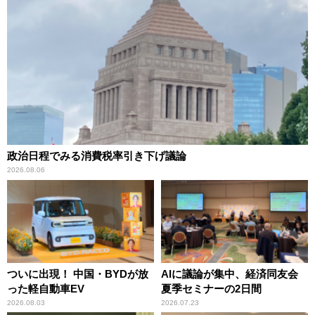
政治日程でみる消費税率引き下げ議論
2026.08.06
ついに出現！ 中国・BYDが放
AIに議論が集中、経済同友会
った軽自動車EV
夏季セミナーの2日間
2026.08.03
2026.07.23