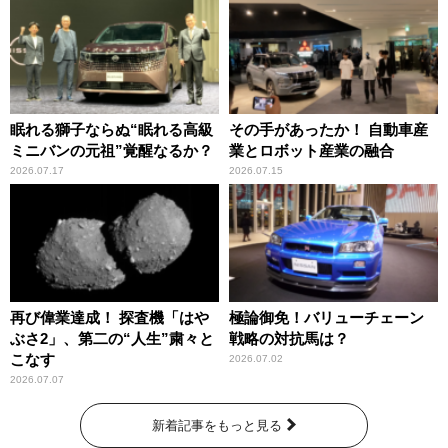
眠れる獅子ならぬ“眠れる高級
その手があったか！ 自動車産
ミニバンの元祖”覚醒なるか？
業とロボット産業の融合
2026.07.17
2026.07.15
再び偉業達成！ 探査機「はや
極論御免！バリューチェーン
ぶさ2」、第二の“人生”粛々と
戦略の対抗馬は？
こなす
2026.07.02
2026.07.07
新着記事をもっと見る