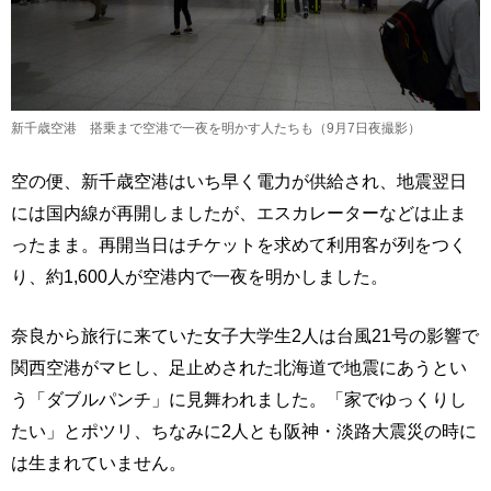
新千歳空港 搭乗まで空港で一夜を明かす人たちも（9月7日夜撮影）
空の便、新千歳空港はいち早く電力が供給され、地震翌日
には国内線が再開しましたが、エスカレーターなどは止ま
ったまま。再開当日はチケットを求めて利用客が列をつく
り、約1,600人が空港内で一夜を明かしました。
奈良から旅行に来ていた女子大学生2人は台風21号の影響で
関西空港がマヒし、足止めされた北海道で地震にあうとい
う「ダブルパンチ」に見舞われました。「家でゆっくりし
たい」とポツリ、ちなみに2人とも阪神・淡路大震災の時に
は生まれていません。