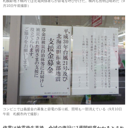
札幌駅地下構内では北電関係者らが節電を呼びかけた。構内も照明は暗めだ（9
月10日午前撮影）
コンビニでは義援金の募集と節電の張り紙、照明も一部消えている（9月10日
午前 札幌市内で撮影）
停電は地震発生直後、全域の復旧に1週間程度かかるとされ