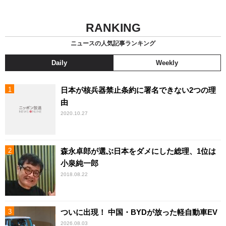
RANKING
ニュースの人気記事ランキング
Daily
Weekly
日本が核兵器禁止条約に署名できない2つの理
由
2020.10.27
森永卓郎が選ぶ日本をダメにした総理、1位は
小泉純一郎
2018.08.22
ついに出現！ 中国・BYDが放った軽自動車EV
2026.08.03