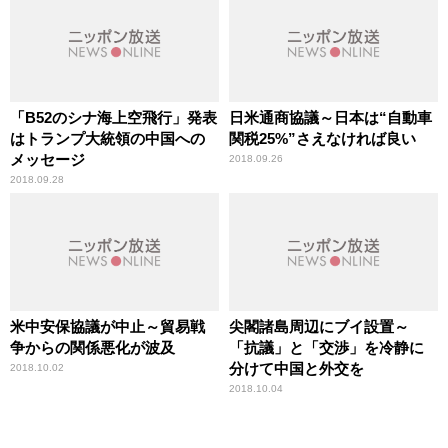
「B52のシナ海上空飛行」発表
日米通商協議～日本は“自動車
はトランプ大統領の中国への
関税25%”さえなければ良い
メッセージ
2018.09.26
2018.09.28
米中安保協議が中止～貿易戦
尖閣諸島周辺にブイ設置～
争からの関係悪化が波及
「抗議」と「交渉」を冷静に
分けて中国と外交を
2018.10.02
2018.10.04