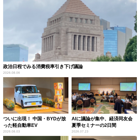
政治日程でみる消費税率引き下げ議論
2026.08.06
ついに出現！ 中国・BYDが放
AIに議論が集中、経済同友会
った軽自動車EV
夏季セミナーの2日間
2026.08.03
2026.07.23