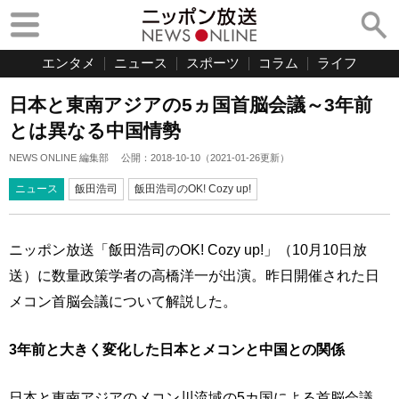
エンタメ
ニュース
スポーツ
コラム
ライフ
日本と東南アジアの5ヵ国首脳会議～3年前
とは異なる中国情勢
NEWS ONLINE 編集部
公開：
2018-10-10
（
2021-01-26
更新）
ニュース
飯田浩司
飯田浩司のOK! Cozy up!
ニッポン放送「飯田浩司のOK! Cozy up!」（10月10日放
送）に数量政策学者の高橋洋一が出演。昨日開催された日
メコン首脳会議について解説した。
3年前と大きく変化した日本とメコンと中国との関係
日本と東南アジアのメコン川流域の5カ国による首脳会議、