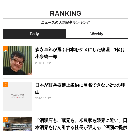
RANKING
ニュースの人気記事ランキング
Daily
Weekly
森永卓郎が選ぶ日本をダメにした総理、1位は
小泉純一郎
2018.08.22
日本が核兵器禁止条約に署名できない2つの理
由
2020.10.27
「酒販店も、蔵元も、米農家も限界に近い」日
本酒界をけん引する社長が訴える『酒類の提供