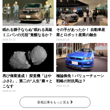
眠れる獅子ならぬ“眠れる高級
その手があったか！ 自動車産
ミニバンの元祖”覚醒なるか？
業とロボット産業の融合
2026.07.17
2026.07.15
再び偉業達成！ 探査機「はや
極論御免！バリューチェーン
ぶさ2」、第二の“人生”粛々と
戦略の対抗馬は？
こなす
2026.07.02
2026.07.07
新着記事をもっと見る