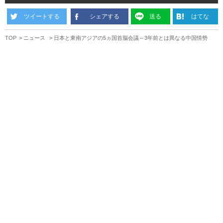
ツイートする
シェアする
送る
はてな
TOP
ニュース
日本と東南アジアの5ヵ国首脳会議～3年前とは異なる中国情勢