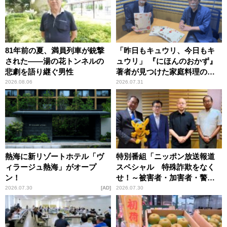
81年前の夏、満員列車が銃撃
「昨日もキュウリ、今日もキ
された――湯の花トンネルの
ュウリ」 『にほんのおかず』
悲劇を語り継ぐ男性
著者が見つけた家庭料理の知
恵
2026.08.06
2026.07.31
熱海に新リゾートホテル「ヴ
特別番組「ニッポン放送報道
ィラージュ熱海」がオープ
スペシャル 特殊詐欺をなく
ン！
せ！～被害者・加害者・警視
庁が語るトクリュウの実態
2026.07.30
AD
2026.07.30
～」放送