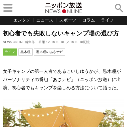
エンタメ
ニュース
スポーツ
コラム
ライフ
初心者でも失敗しないキャンプ場の選び方
NEWS ONLINE 編集部
公開：
2018-10-10
（
2018-10-10
更新）
ライフ
黒木瞳
黒木瞳のあさナビ
女子キャンプの第一人者であるこいしゆうかが、黒木瞳が
パーソナリティの番組「あさナビ」（ニッポン放送）に出
演。初心者でもキャンプを楽しめる方法について語った。