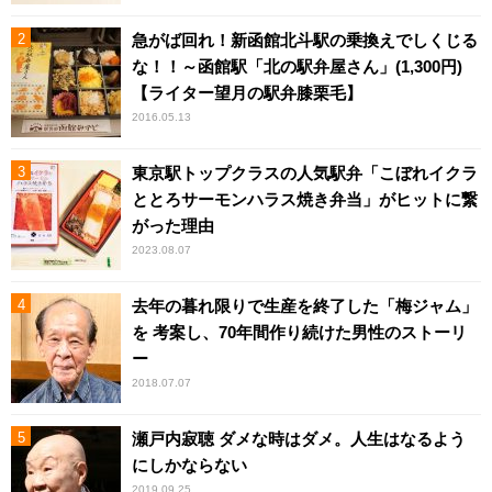
急がば回れ！新函館北斗駅の乗換えでしくじる
な！！～函館駅「北の駅弁屋さん」(1,300円)
【ライター望月の駅弁膝栗毛】
2016.05.13
東京駅トップクラスの人気駅弁「こぼれイクラ
ととろサーモンハラス焼き弁当」がヒットに繋
がった理由
2023.08.07
去年の暮れ限りで生産を終了した「梅ジャム」
を 考案し、70年間作り続けた男性のストーリ
ー
2018.07.07
瀬戸内寂聴 ダメな時はダメ。人生はなるよう
にしかならない
2019.09.25