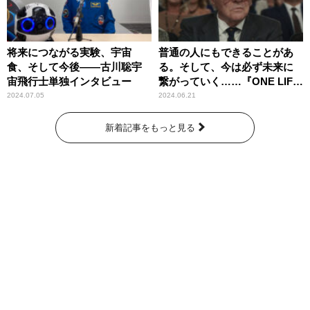
将来につながる実験、宇宙
普通の人にもできることがあ
食、そして今後――古川聡宇
る。そして、今は必ず未来に
宙飛行士単独インタビュー
繋がっていく……『ONE LIFE
奇跡が繋いだ6000の命』
2024.07.05
2024.06.21
新着記事をもっと見る