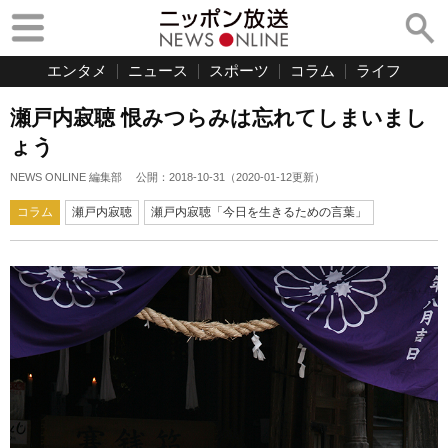
エンタメ
ニュース
スポーツ
コラム
ライフ
瀬戸内寂聴 恨みつらみは忘れてしまいまし
ょう
NEWS ONLINE 編集部
公開：
2018-10-31
（
2020-01-12
更新）
コラム
瀬戸内寂聴
瀬戸内寂聴「今日を生きるための言葉」