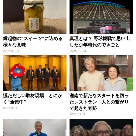
縁起物の“スイーツ”に込める
真理とは？ 野球観戦で思い出
様々な意味
した少年時代のできごと
2026.01.01
2025.09.13
慌ただしい取材現場 とにか
湘南で新たなスタートを切っ
く“全集中”
たレストラン 人との繋がり
で起きた奇跡
2025.01.10
2024.07.11