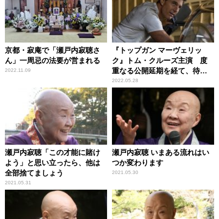
京都・寂庵で「瀬戸内寂聴さ
『トップガン マーヴェリッ
ん」一周忌の法要が営まれる
ク』トム・クルーズ主演 度
重なる公開延期を経て、待望
2022.11.09
のスクリーンへ
2022.05.28
瀬戸内寂聴「この才能に賭け
瀬戸内寂聴 いまある流れはい
よう」と思い立ったら、他は
つか変わります
全部捨てましょう
2021.05.30
2021.05.31